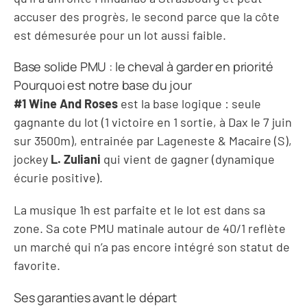
accuser des progrès, le second parce que la côte
est démesurée pour un lot aussi faible.
Base solide PMU : le cheval à garder en priorité
Pourquoi est notre base du jour
#1 Wine And Roses
est la base logique : seule
gagnante du lot (1 victoire en 1 sortie, à Dax le 7 juin
sur 3500m), entrainée par Lageneste & Macaire (S),
jockey
L. Zuliani
qui vient de gagner (dynamique
écurie positive).
La musique 1h est parfaite et le lot est dans sa
zone. Sa cote PMU matinale autour de 40/1 reflète
un marché qui n’a pas encore intégré son statut de
favorite.
Ses garanties avant le départ