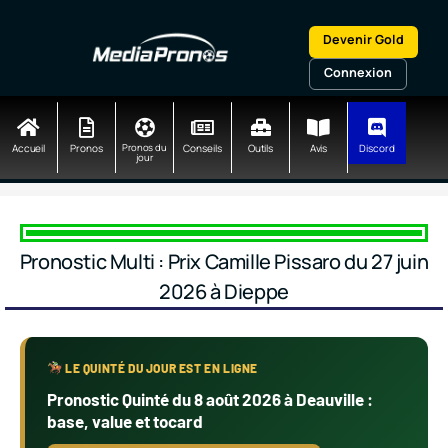
Aller
au
Devenir Gold
contenu
Connexion
Accueil
Pronos
Pronos du
Conseils
Outils
Avis
Discord
jour
Pronostic Multi : Prix Camille Pissaro du 27 juin
2026 à Dieppe
LE QUINTÉ DU JOUR EST EN LIGNE
Pronostic Quinté du 8 août 2026 à Deauville :
base, value et tocard