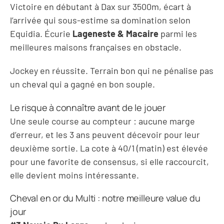
Victoire en débutant à Dax sur 3500m, écart à
l’arrivée qui sous-estime sa domination selon
Equidia. Écurie
Lageneste & Macaire
parmi les
meilleures maisons françaises en obstacle.
Jockey en réussite. Terrain bon qui ne pénalise pas
un cheval qui a gagné en bon souple.
Le risque à connaître avant de le jouer
Une seule course au compteur : aucune marge
d’erreur, et les 3 ans peuvent décevoir pour leur
deuxième sortie. La cote à 40/1 (matin) est élevée
pour une favorite de consensus, si elle raccourcit,
elle devient moins intéressante.
Cheval en or du Multi : notre meilleure value du
jour