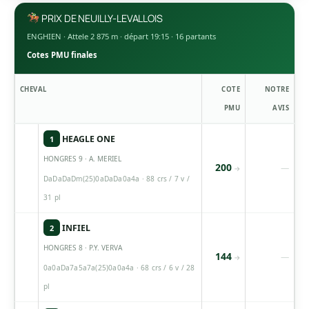
PRIX DE NEUILLY-LEVALLOIS
ENGHIEN · Attele 2 875 m · départ 19:15 · 16 partants
Cotes PMU finales
CHEVAL
COTE
NOTRE
PMU
AVIS
HEAGLE ONE
1
HONGRES 9 · A. MERIEL
200
—
→
DaDaDaDm(25)0aDaDa0a4a · 88 crs / 7 v /
31 pl
INFIEL
2
HONGRES 8 · P.Y. VERVA
144
—
→
0a0aDa7a5a7a(25)0a0a4a · 68 crs / 6 v / 28
pl