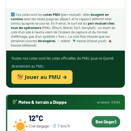
Ces cotes sont les
cotes PMU
(pari mutuel) : elles
bougent en
continu
avec les mises jusqu'au départ, et le rapport définitif n'est
connu qu'après la course. En France, le turf est au
pari mutuel chez
tous les opérateurs
(PMU, ZEturf, Betclic Turf, Genybet) : un écart de
cote d'un site à l'autre vient de l'instant de capture et du format
d'affichage, pas d'un système « fixe ». La cote fixe n'existe que sur
certaines courses
étrangères
.
→
stable ·
▼
baisse (cheval joué) ·
▲
hausse (délaissé).
Toutes nos cotes sont les cotes officielles du PMU. Joue ce Quinté
directement au PMU.
Jouer au PMU →
Meteo & terrain a Dieppe
en direct · 07h34
12°C
Bon (leger)
Ciel degage ·
7 km/h