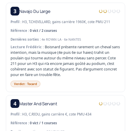
3
Navajo Du Large
Profil :
H3, T.CHEVILLARD, gains carrière 1960€, cote PMU 211
Référence :
0 vict / 2 courses
Dernières sorties :
4e ROYAN LA · 6e NANTES
Lecture Frédéric :
Boisnard présente rarement un cheval sans
intention, mais la musique (4e puis 6e sur haies) trahit un
poulain qui tourne autour du même niveau sans percer. Cote
211 pour un H3 qui n’a encore jamais goûté au podium, c’est
cohérent avec son statut de figurant. Pas d’argument concret
pour en faire un trouble-fête.
Verdict : Tocard
4
Master And Servant
Profil :
H3, C.RIOU, gains carrière €, cote PMU 434
Référence :
0 vict / 1 courses