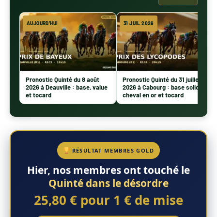
AUJOURD’HUI
31 JUIL 2026
Pronostic Quinté du 8 août
Pronostic Quinté du 31 juillet
2026 à Deauville : base, value
2026 à Cabourg : base solide,
et tocard
cheval en or et tocard
RÉSULTAT MEMBRES GOLD
Hier, nos membres ont touché le
Quinté dans le désordre
25,80 € pour 1 € de mise