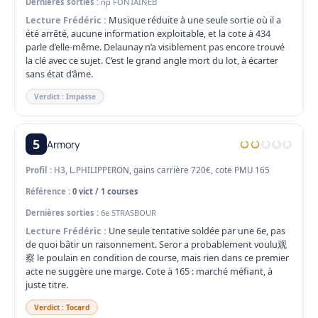
Dernières sorties :
np FONTAINEB
Lecture Frédéric :
Musique réduite à une seule sortie où il a
été arrêté, aucune information exploitable, et la cote à 434
parle d’elle-même. Delaunay n’a visiblement pas encore trouvé
la clé avec ce sujet. C’est le grand angle mort du lot, à écarter
sans état d’âme.
Verdict : Impasse
5
Armory
Profil :
H3, L.PHILIPPERON, gains carrière 720€, cote PMU 165
Référence :
0 vict / 1 courses
Dernières sorties :
6e STRASBOUR
Lecture Frédéric :
Une seule tentative soldée par une 6e, pas
de quoi bâtir un raisonnement. Seror a probablement voulu观
察 le poulain en condition de course, mais rien dans ce premier
acte ne suggère une marge. Cote à 165 : marché méfiant, à
juste titre.
Verdict : Tocard