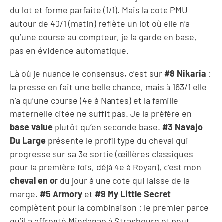
du lot et forme parfaite (1/1). Mais la cote PMU
autour de 40/1 (matin) reflète un lot où elle n’a
qu’une course au compteur, je la garde en base,
pas en évidence automatique.
Là où je nuance le consensus, c’est sur
#8 Nikaria
:
la presse en fait une belle chance, mais à 163/1 elle
n’a qu’une course (4e à Nantes) et la famille
maternelle citée ne suffit pas. Je la préfère en
base value
plutôt qu’en seconde base.
#3 Navajo
Du Large
présente le profil type du cheval qui
progresse sur sa 3e sortie (œillères classiques
pour la première fois, déjà 4e à Royan), c’est mon
cheval en or
du jour à une cote qui laisse de la
marge.
#5 Armory
et
#9 My Little Secret
complètent pour la combinaison : le premier parce
qu’il a affronté Mindanao à Strasbourg et peut