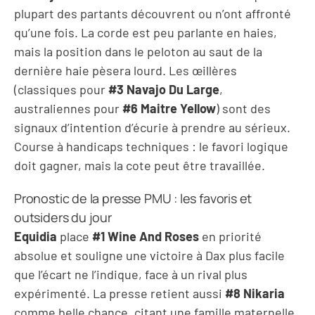
plupart des partants découvrent ou n’ont affronté
qu’une fois. La corde est peu parlante en haies,
mais la position dans le peloton au saut de la
dernière haie pèsera lourd. Les œillères
(classiques pour
#3 Navajo Du Large
,
australiennes pour
#6 Maitre Yellow
) sont des
signaux d’intention d’écurie à prendre au sérieux.
Course à handicaps techniques : le favori logique
doit gagner, mais la cote peut être travaillée.
Pronostic de la presse PMU : les favoris et
outsiders du jour
Equidia
place
#1 Wine And Roses
en priorité
absolue et souligne une victoire à Dax plus facile
que l’écart ne l’indique, face à un rival plus
expérimenté. La presse retient aussi
#8 Nikaria
comme belle chance, citant une famille maternelle