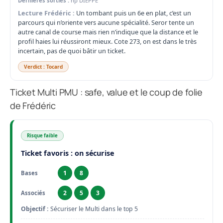
Dernières sorties :
np DIEPPE
Lecture Frédéric :
Un tombant puis un 6e en plat, c’est un
parcours qui n’oriente vers aucune spécialité. Seror tente un
autre canal de course mais rien n’indique que la distance et le
profil haies lui réussiront mieux. Cote 273, on est dans le très
incertain, pas de quoi bâtir un ticket.
Verdict : Tocard
Ticket Multi PMU : safe, value et le coup de folie
de Frédéric
Risque faible
Ticket favoris : on sécurise
1
8
Bases
2
5
3
Associés
Objectif :
Sécuriser le Multi dans le top 5