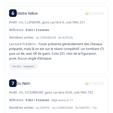
6
Maitre Yellow
Profil :
H3, C.LEFEBVRE, gains carrière €, cote PMU 251
Référence :
0 vict / 2 courses
Dernières sorties :
np STRASBOUR · 8e AUTEUIL
Lecture Frédéric :
Fouin présente généralement des chevaux
préparés, mais là on est sur le néant compétitif : un tombant (T)
puis un 8e, avec 0€ de gains. Cote 251, c’est de la figuration
pure. Aucun angle d’attaque.
Verdict : Impasse
7
So Wath
Profil :
H3, Y.COURMONT, gains carrière 855€, cote PMU 792
Référence :
0 vict / 4 courses
· déjà couru ici 1×
Dernières sorties :
np DIEPPE · np COMPIEGNE · 5e NANTES · 11e