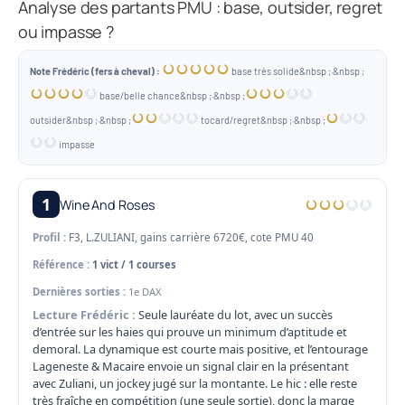
Analyse des partants PMU : base, outsider, regret
ou impasse ?
Note Frédéric (fers à cheval) :
base très solide&nbsp ;·&nbsp ;
base/belle chance&nbsp ;·&nbsp ;
outsider&nbsp ;·&nbsp ;
tocard/regret&nbsp ;·&nbsp ;
impasse
1
Wine And Roses
Profil :
F3, L.ZULIANI, gains carrière 6720€, cote PMU 40
Référence :
1 vict / 1 courses
Dernières sorties :
1e DAX
Lecture Frédéric :
Seule lauréate du lot, avec un succès
d’entrée sur les haies qui prouve un minimum d’aptitude et
demoral. La dynamique est courte mais positive, et l’entourage
Lageneste & Macaire envoie un signal clair en la présentant
avec Zuliani, un jockey jugé sur la montante. Le hic : elle reste
très fraîche en compétition (une seule sortie), donc la marge