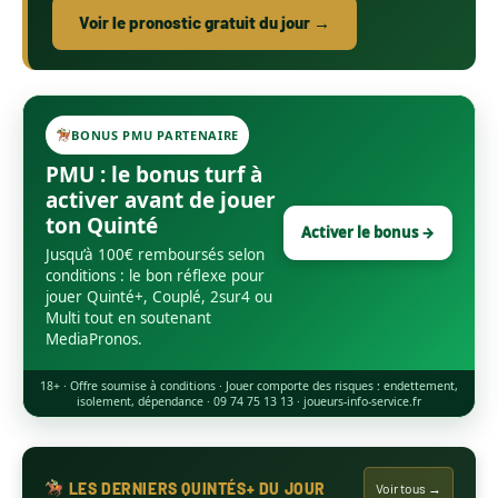
Voir le pronostic gratuit du jour →
BONUS PMU PARTENAIRE
PMU : le bonus turf à
activer avant de jouer
ton Quinté
Activer le bonus →
Jusqu’à 100€ remboursés selon
conditions : le bon réflexe pour
jouer Quinté+, Couplé, 2sur4 ou
Multi tout en soutenant
MediaPronos.
18+ · Offre soumise à conditions · Jouer comporte des risques : endettement,
isolement, dépendance · 09 74 75 13 13 · joueurs-info-service.fr
LES DERNIERS QUINTÉS+ DU JOUR
Voir tous →