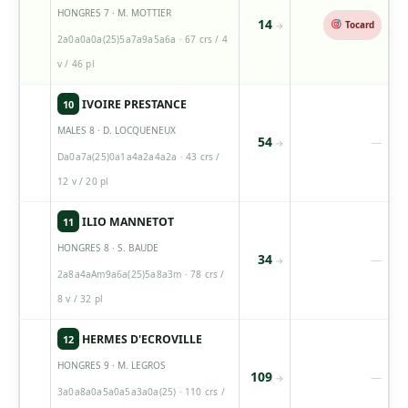
HONGRES 7 · M. MOTTIER
14
Tocard
→
2a0a0a0a(25)5a7a9a5a6a · 67 crs / 4
v / 46 pl
IVOIRE PRESTANCE
10
MALES 8 · D. LOCQUENEUX
54
—
→
Da0a7a(25)0a1a4a2a4a2a · 43 crs /
12 v / 20 pl
ILIO MANNETOT
11
HONGRES 8 · S. BAUDE
34
—
→
2a8a4aAm9a6a(25)5a8a3m · 78 crs /
8 v / 32 pl
HERMES D'ECROVILLE
12
HONGRES 9 · M. LEGROS
109
—
→
3a0a8a0a5a0a5a3a0a(25) · 110 crs /