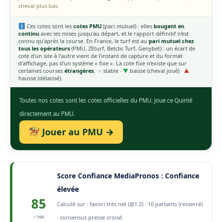
cheval plus bas.
Ces cotes sont les
cotes PMU
(pari mutuel) : elles
bougent en
continu
avec les mises jusqu'au départ, et le rapport définitif n'est
connu qu'après la course. En France, le turf est au
pari mutuel chez
tous les opérateurs
(PMU, ZEturf, Betclic Turf, Genybet) : un écart de
cote d'un site à l'autre vient de l'instant de capture et du format
d'affichage, pas d'un système « fixe ». La cote fixe n'existe que sur
certaines courses
étrangères
.
→
stable ·
▼
baisse (cheval joué) ·
▲
hausse (délaissé).
Toutes nos cotes sont les cotes officielles du PMU. Joue ce Quinté
directement au PMU.
Jouer au PMU →
Score Confiance MediaPronos : Confiance
élevée
85
Calculé sur : favori très net (@1.2) · 10 partants (resserré)
· consensus presse croisé.
/ 100