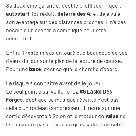
Sa deuxième garantie, c’est le profil technique :
autostart
, lot réduit,
déferré des 4
, et déjà vu à
son avantage sur des distances proches. Il n’a pas
besoin d’un scénario compliqué pour être
compétitif.
Enfin, il reste mieux entouré que beaucoup de ses
rivaux du jour sur le plan de la lecture de course.
Pour une
base
, c’est ce que je cherche d’abord.
Le risque à connaître avant de le jouer
Le seul point à surveiller chez
#6 Lasko Des
Forges
, c’est que sa musique récente n’est pas
celle d’un rouleau compresseur. Il reste sur une
sortie décevante à Salon et le moteur de
value
ne
le considère pas comme un gros cadeau de cote.