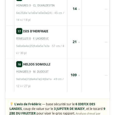
HONGRES 9 · CL. DUVALDESTIN
14
—
→
6a(25)8a1a1aDa1aDaDa(24) · 45 crs /
14 v / 18 pl
ISIS D'HERFRAIE
17
FEMELLES 8 · F. LAGADEUC
21
—
→
5a8a0a4a(25)9a0a5a7a3a · 57 crs / 8
v / 30 pl
HELIOS SOMOLLI
18
HONGRES 9 · M. DUDOUIT
109
—
→
9a0a0a(25)6a4a7a(24)Da1a · 49 crs /
12 v / 27 pl
L'avis de Frédéric
— base sécurité sur le
6 IDEFIX DES
LANDES
, coup de value sur le
3 JUPITER DE MAISY
, et le tocard
9
JIBI DU FRUITIER
pour viser le gros rapport.
Analyse cheval par