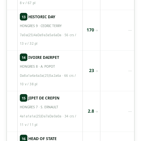
8 v / 67 pl
HISTORIC DAY
13
HONGRES 9 · CEDRIC TERRY
170
—
→
7a0a(25)4aDa9a3a5a6aDa · 56 crs /
13 v / 32 pl
IVOIRE DAIRPET
14
HONGRES 8 · A. POPOT
23
—
→
Da8a1a4a6a3a(25)5a2a6a · 66 crs /
10 v / 38 pl
JIPET DE CREPIN
15
HONGRES 7 · S. ERNAULT
2.8
—
→
4a1a1a1a(25)Da7aDa0a0a · 34 crs /
11 v / 11 pl
HEAD OF STATE
16