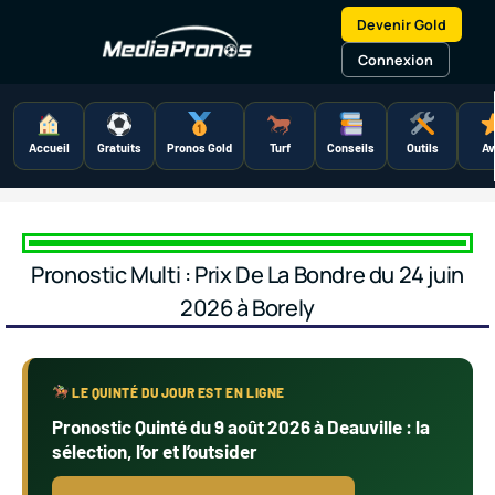
Aller
Devenir Gold
au
contenu
Connexion
Accueil
Gratuits
Pronos Gold
Turf
Conseils
Outils
Av
Pronostic Multi : Prix De La Bondre du 24 juin
2026 à Borely
LE QUINTÉ DU JOUR EST EN LIGNE
Pronostic Quinté du 9 août 2026 à Deauville : la
sélection, l’or et l’outsider