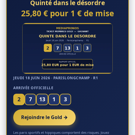
Quinté dans le désordre
25,80 € pour 1 € de mise
JEUDI 18 JUIN 2026 · PARISLONGCHAMP · R1
ARRIVÉE OFFICIELLE
2
7
13
1
3
Rejoindre le Gold →
Les paris sportifs et hippiques comportent des risques. Jouez