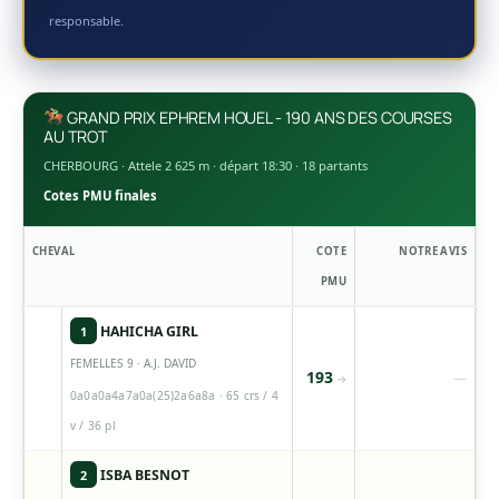
responsable.
GRAND PRIX EPHREM HOUEL - 190 ANS DES COURSES
AU TROT
CHERBOURG · Attele 2 625 m · départ 18:30 · 18 partants
Cotes PMU finales
CHEVAL
COTE
NOTRE AVIS
PMU
HAHICHA GIRL
1
FEMELLES 9 · A.J. DAVID
193
—
→
0a0a0a4a7a0a(25)2a6a8a · 65 crs / 4
v / 36 pl
ISBA BESNOT
2