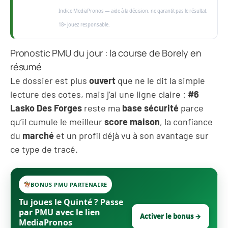
Indice MediaPronos — aide à la décision, ne garantit pas le résultat.
18+ jouez responsable.
Pronostic PMU du jour : la course de Borely en
résumé
Le dossier est plus
ouvert
que ne le dit la simple
lecture des cotes, mais j’ai une ligne claire :
#6
Lasko Des Forges
reste ma
base sécurité
parce
qu’il cumule le meilleur
score maison
, la confiance
du
marché
et un profil déjà vu à son avantage sur
ce type de tracé.
BONUS PMU PARTENAIRE
Tu joues le Quinté ? Passe
par PMU avec le lien
Activer le bonus →
MediaPronos