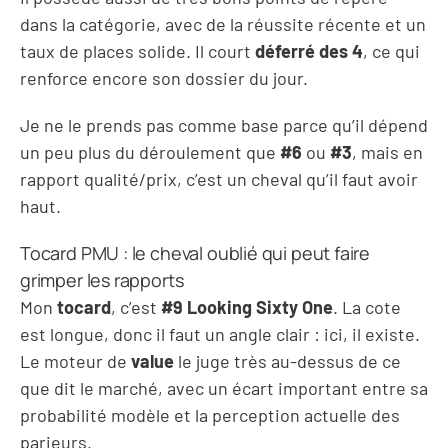
dans la catégorie, avec de la réussite récente et un
taux de places solide. Il court
déferré des 4
, ce qui
renforce encore son dossier du jour.
Je ne le prends pas comme base parce qu’il dépend
un peu plus du déroulement que
#6
ou
#3
, mais en
rapport qualité/prix, c’est un cheval qu’il faut avoir
haut.
Tocard PMU : le cheval oublié qui peut faire
grimper les rapports
Mon
tocard
, c’est
#9 Looking Sixty One
. La cote
est longue, donc il faut un angle clair : ici, il existe.
Le moteur de
value
le juge très au-dessus de ce
que dit le marché, avec un écart important entre sa
probabilité modèle et la perception actuelle des
parieurs.