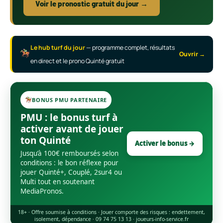
Voir le pronostic gratuit du jour →
Le hub turf du jour
— programme complet, résultats
Ouvrir →
en direct et le prono Quinté gratuit
BONUS PMU PARTENAIRE
PMU : le bonus turf à
activer avant de jouer
ton Quinté
Activer le bonus →
Jusqu’à 100€ remboursés selon
conditions : le bon réflexe pour
jouer Quinté+, Couplé, 2sur4 ou
Multi tout en soutenant
MediaPronos.
18+ · Offre soumise à conditions · Jouer comporte des risques : endettement,
isolement, dépendance · 09 74 75 13 13 · joueurs-info-service.fr