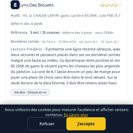
8
Lynx Des Brouets
Profil :
H5, Q. CHAUVE-LAFFAY, gains carrière 85290€, cote PMU 8,1 ·
deferre des 4 pieds
Référence :
5 vict / 25 courses
· deferre des 4 pieds · recul 2300m
Dernières sorties :
6e Feurs · 1e Marseille · np Lyon (à L · 1e Lyon (à L
Lecture Frédéric :
Il présente une ligne récente sérieuse, avec
deux victoires et plusieurs places dans ses six dernières sorties
malgré une faute au milieu. Sa dynamique reste positive et ses
85 290€ de gains le situent parmi les chevaux les plus argentés
du peloton. La cote de 8,1 laisse encore un peu de marge pour
jouer une place de choix sans être dans le tout venant. Sur la
seule lecture de la data fournie, il doit être retenu assez haut.
Verdict : Cheval en or
Nous utilisons des cookies pour mesurer l’audience et afficher certains
9
Looking Sixty One
contenus.
En savoir plus
Profil :
H5, D. BEKAERT, gains carrière 68610€, cote PMU 24 ·
Refuser
J’accepte
deferre des 4 pieds