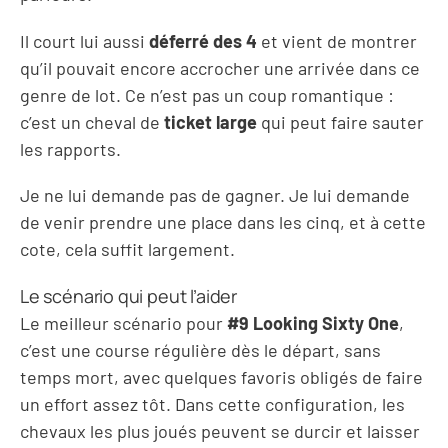
Il court lui aussi
déferré des 4
et vient de montrer
qu’il pouvait encore accrocher une arrivée dans ce
genre de lot. Ce n’est pas un coup romantique :
c’est un cheval de
ticket large
qui peut faire sauter
les rapports.
Je ne lui demande pas de gagner. Je lui demande
de venir prendre une place dans les cinq, et à cette
cote, cela suffit largement.
Le scénario qui peut l’aider
Le meilleur scénario pour
#9 Looking Sixty One
,
c’est une course régulière dès le départ, sans
temps mort, avec quelques favoris obligés de faire
un effort assez tôt. Dans cette configuration, les
chevaux les plus joués peuvent se durcir et laisser