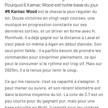
Pourquoi 6 Karnac Wood est notre base du jour
#6 Karnac Wood
est le cheval le plus régulier du
lot. Douze victoires en vingt-sept courses, une
musique en progression constante sur ses
dernières sorties, et un driver en forme avec H.
Monthulé. Il a déjà gagné sur la distance à Laval et
s’est placé ici-même à Agen en début d’année. Son
seul point faible : il a parfois besoin de prendre les
commandes pour s’exprimer pleinement, ce qui
peut le consumer si le rythme est trop vif. Mais sur
2625m, il a la tenue pour tenir le coup.
Ce qui me rassure, c’est sa capacité à s’adapter. Il
peut mener ou suivre, et son récent kilomètre est
dans la bonne moyenne du lot. La cote de 3.7 est un
peu courte pour du gagnant pur, mais pour une
base sécurité en Multi, il remplit tous les critères.