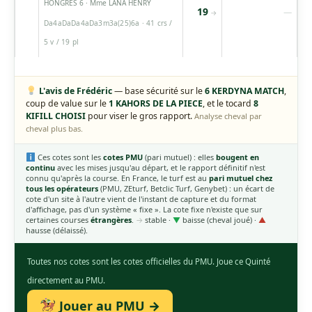
HONGRES 6 · Mme LANA HENRY
19
—
→
Da4aDaDa4aDa3m3a(25)6a · 41 crs /
5 v / 19 pl
L'avis de Frédéric
— base sécurité sur le
6 KERDYNA MATCH
,
coup de value sur le
1 KAHORS DE LA PIECE
, et le tocard
8
KIFILL CHOISI
pour viser le gros rapport.
Analyse cheval par
cheval plus bas.
Ces cotes sont les
cotes PMU
(pari mutuel) : elles
bougent en
continu
avec les mises jusqu'au départ, et le rapport définitif n'est
connu qu'après la course. En France, le turf est au
pari mutuel chez
tous les opérateurs
(PMU, ZEturf, Betclic Turf, Genybet) : un écart de
cote d'un site à l'autre vient de l'instant de capture et du format
d'affichage, pas d'un système « fixe ». La cote fixe n'existe que sur
certaines courses
étrangères
.
→
stable ·
▼
baisse (cheval joué) ·
▲
hausse (délaissé).
Toutes nos cotes sont les cotes officielles du PMU. Joue ce Quinté
directement au PMU.
Jouer au PMU →