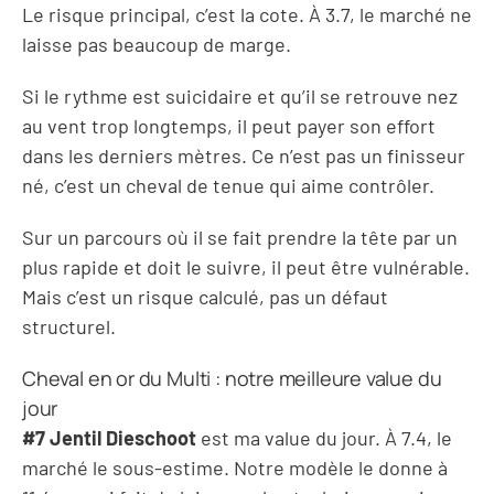
Le risque principal, c’est la cote. À 3.7, le marché ne
laisse pas beaucoup de marge.
Si le rythme est suicidaire et qu’il se retrouve nez
au vent trop longtemps, il peut payer son effort
dans les derniers mètres. Ce n’est pas un finisseur
né, c’est un cheval de tenue qui aime contrôler.
Sur un parcours où il se fait prendre la tête par un
plus rapide et doit le suivre, il peut être vulnérable.
Mais c’est un risque calculé, pas un défaut
structurel.
Cheval en or du Multi : notre meilleure value du
jour
#7 Jentil Dieschoot
est ma value du jour. À 7.4, le
marché le sous-estime. Notre modèle le donne à