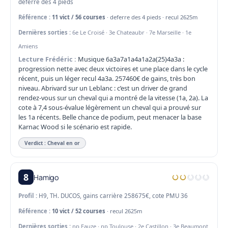
deferre des 4 pieds
Référence :
11 vict / 56 courses
· deferre des 4 pieds · recul 2625m
Dernières sorties :
6e Le Croisé · 3e Chateaubr · 7e Marseille · 1e
Amiens
Lecture Frédéric :
Musique 6a3a7a1a4a1a2a(25)4a3a :
progression nette avec deux victoires et une place dans le cycle
récent, puis un léger recul 4a3a. 257460€ de gains, très bon
niveau. Abrivard sur un Leblanc : c’est un driver de grand
rendez-vous sur un cheval qui a montré de la vitesse (1a, 2a). La
cote à 7,4 sous-évalue légèrement un cheval qui a prouvé sur
les 1a récents. Belle chance de podium, peut menacer la base
Karnac Wood si le scénario est rapide.
Verdict : Cheval en or
8
Hamigo
Profil :
H9, TH. DUCOS, gains carrière 258675€, cote PMU 36
Référence :
10 vict / 52 courses
· recul 2625m
Dernières sorties :
np Eauze · np Toulouse · 2e Castillon · 3e Beaumont