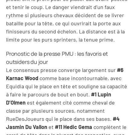
et tenir le coup. Le danger viendrait d’un faux
rythme si plusieurs chevaux décident de se livrer
bataille pour la tête, ce qui ouvrirait la porte aux
finisseurs du second échelon. La distance est à la
limite pour les purs sprinters, la tenue prime.
Pronostic de la presse PMU : les favoris et
outsiders du jour
Le consensus presse converge largement sur
#6
Karnac Wood
comme base incontournable, avec
Equidia qui le place en tête et souligne sa capacité
à faire le parcours de bout en bout.
#1 Lupin
D’Olmen
est également cité comme cheval de
classe par plusieurs sources, notamment
RueDesJoueurs qui le place dans ses bases.
#4
Jasmin Du Vallon
et
#11 Hedic Gema
complètent le