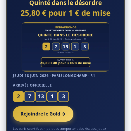
Quinté dans le désordre
25,80 € pour 1 € de mise
JEUDI 18 JUIN 2026 · PARISLONGCHAMP · R1
ARRIVÉE OFFICIELLE
2
7
13
1
3
Rejoindre le Gold →
Les paris sportifs et hippiques comportent des risques. Jouez