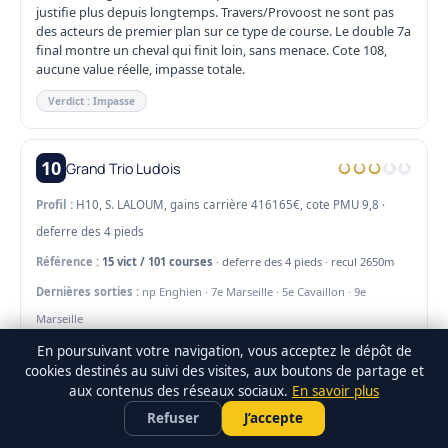
justifie plus depuis longtemps. Travers/Provoost ne sont pas
des acteurs de premier plan sur ce type de course. Le double 7a
final montre un cheval qui finit loin, sans menace. Cote 108,
aucune value réelle, impasse totale.
Verdict : Impasse
10
Grand Trio Ludois
Profil :
H10, S. LALOUM, gains carrière 416165€, cote PMU 9,8 ·
deferre des 4 pieds
Référence :
15 vict / 101 courses
· deferre des 4 pieds · recul 2650m
Dernières sorties :
np Enghien · 7e Marseille · 5e Cavaillon · 9e
Marseille
Lecture Frédéric :
Musique 0a7a5a9a3a0a(25)0m5a5a :
En poursuivant votre navigation, vous acceptez le dépôt de
passage infructueux en monté (0m), retour à l’attelé avec deux
cookies destinés au suivi des visites, aux boutons de partage et
5a consécutifs. 416165€ de gains, le deuxième plus élevé du
aux contenus des réseaux sociaux.
En savoir plus
champ, ce qui justifie le respect. Laloum entraîneur-driver sur
Refuser
J’accepte
son propre cheval de 10 ans : connaissance intime, mais aussi
usure probable. Les 5a récents sont des places modestes, pas