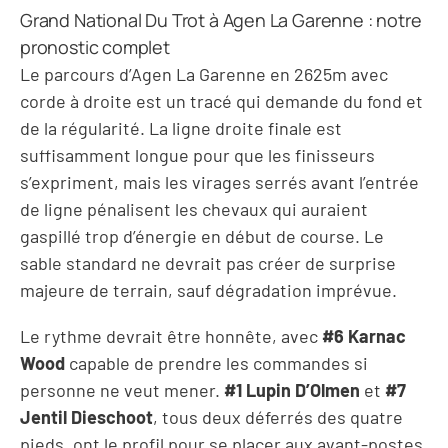
Grand National Du Trot à Agen La Garenne : notre
pronostic complet
Le parcours d’Agen La Garenne en 2625m avec
corde à droite est un tracé qui demande du fond et
de la régularité. La ligne droite finale est
suffisamment longue pour que les finisseurs
s’expriment, mais les virages serrés avant l’entrée
de ligne pénalisent les chevaux qui auraient
gaspillé trop d’énergie en début de course. Le
sable standard ne devrait pas créer de surprise
majeure de terrain, sauf dégradation imprévue.
Le rythme devrait être honnête, avec
#6 Karnac
Wood
capable de prendre les commandes si
personne ne veut mener.
#1 Lupin D’Olmen
et
#7
Jentil Dieschoot
, tous deux déferrés des quatre
pieds, ont le profil pour se placer aux avant-postes