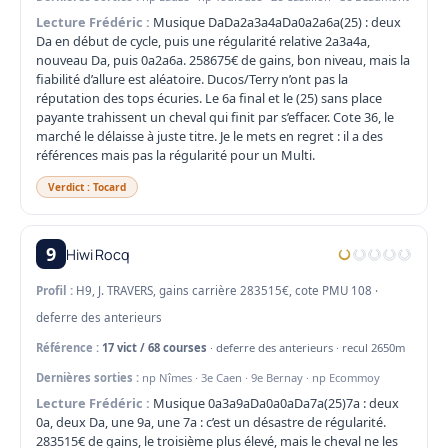
Lecture Frédéric :
Musique DaDa2a3a4aDa0a2a6a(25) : deux
Da en début de cycle, puis une régularité relative 2a3a4a,
nouveau Da, puis 0a2a6a. 258675€ de gains, bon niveau, mais la
fiabilité d’allure est aléatoire. Ducos/Terry n’ont pas la
réputation des tops écuries. Le 6a final et le (25) sans place
payante trahissent un cheval qui finit par s’effacer. Cote 36, le
marché le délaisse à juste titre. Je le mets en regret : il a des
références mais pas la régularité pour un Multi.
Verdict : Tocard
9
Hiwi Rocq
Profil :
H9, J. TRAVERS, gains carrière 283515€, cote PMU 108 ·
deferre des anterieurs
Référence :
17 vict / 68 courses
· deferre des anterieurs · recul 2650m
Dernières sorties :
np Nîmes · 3e Caen · 9e Bernay · np Ecommoy
Lecture Frédéric :
Musique 0a3a9aDa0a0aDa7a(25)7a : deux
0a, deux Da, une 9a, une 7a : c’est un désastre de régularité.
283515€ de gains, le troisième plus élevé, mais le cheval ne les