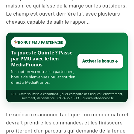
maison, ce qui laisse de la marge sur les outsiders.
Le champ est ouvert derrière lui, avec plusieurs
chevaux capable de salir le rapport.
BONUS PMU PARTENAIRE
Tu joues le Quinté ? Passe
par PMU avec le lien
Activer le bonus →
MediaPronos
Inscription via notre lien partenaire,
bonus de bienvenue PMU et soutien
direct à MediaPronos.
18+ · Offre soumise à conditions · Jouer comporte des risques : endettement,
isolement, dépendance · 09 74 75 13 13 · joueurs-info-service.fr
Le scénario s’annonce tactique : un meneur naturel
devrait prendre les commandes, et les finisseurs
profiteront d’un parcours qui demande de la tenue