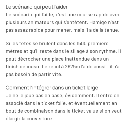
Le scénario qui peut l’aider
Le scénario qui l’aide, c’est une course rapide avec
plusieurs animateurs qui s’entêtent. Hamigo n’est
pas assez rapide pour mener, mais il a de la tenue.
Si les têtes se brûlent dans les 1500 premiers
mètres et qu’il reste dans le sillage à son rythme, il
peut décrocher une place inattendue dans un
finish décousu. Le recul à 2625m l’aide aussi : il n’a
pas besoin de partir vite.
Comment l’intégrer dans un ticket large
Je ne le joue pas en base, évidemment. Il entre en
associé dans le ticket folie, et éventuellement en
bout de combinaison dans le ticket value si on veut
élargir la couverture.