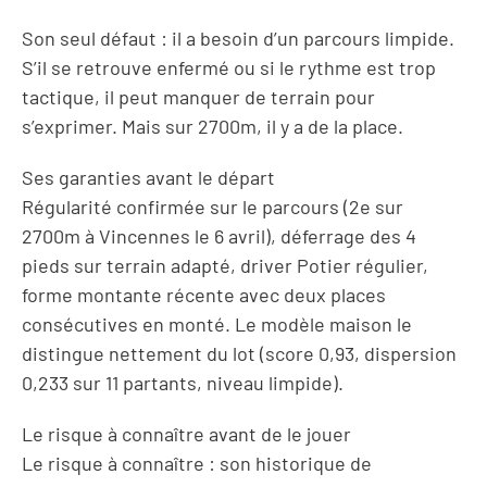
Son seul défaut : il a besoin d’un parcours limpide.
S’il se retrouve enfermé ou si le rythme est trop
tactique, il peut manquer de terrain pour
s’exprimer. Mais sur 2700m, il y a de la place.
Ses garanties avant le départ
Régularité confirmée sur le parcours (2e sur
2700m à Vincennes le 6 avril), déferrage des 4
pieds sur terrain adapté, driver Potier régulier,
forme montante récente avec deux places
consécutives en monté. Le modèle maison le
distingue nettement du lot (score 0,93, dispersion
0,233 sur 11 partants, niveau limpide).
Le risque à connaître avant de le jouer
Le risque à connaître : son historique de