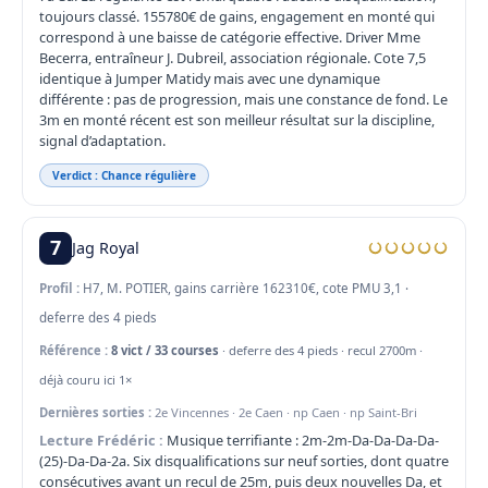
toujours classé. 155780€ de gains, engagement en monté qui
correspond à une baisse de catégorie effective. Driver Mme
Becerra, entraîneur J. Dubreil, association régionale. Cote 7,5
identique à Jumper Matidy mais avec une dynamique
différente : pas de progression, mais une constance de fond. Le
3m en monté récent est son meilleur résultat sur la discipline,
signal d’adaptation.
Verdict : Chance régulière
7
Jag Royal
Profil :
H7, M. POTIER, gains carrière 162310€, cote PMU 3,1 ·
deferre des 4 pieds
Référence :
8 vict / 33 courses
· deferre des 4 pieds · recul 2700m ·
déjà couru ici 1×
Dernières sorties :
2e Vincennes · 2e Caen · np Caen · np Saint-Bri
Lecture Frédéric :
Musique terrifiante : 2m-2m-Da-Da-Da-Da-
(25)-Da-Da-2a. Six disqualifications sur neuf sorties, dont quatre
consécutives avant un recul de 25m, puis deux nouvelles Da, et