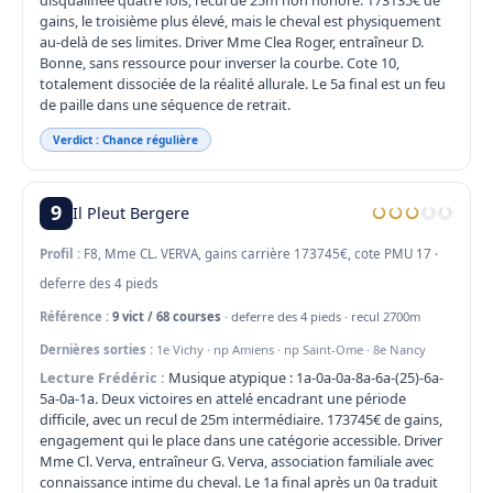
gains, le troisième plus élevé, mais le cheval est physiquement
au-delà de ses limites. Driver Mme Clea Roger, entraîneur D.
Bonne, sans ressource pour inverser la courbe. Cote 10,
totalement dissociée de la réalité allurale. Le 5a final est un feu
de paille dans une séquence de retrait.
Verdict : Chance régulière
9
Il Pleut Bergere
Profil :
F8, Mme CL. VERVA, gains carrière 173745€, cote PMU 17 ·
deferre des 4 pieds
Référence :
9 vict / 68 courses
· deferre des 4 pieds · recul 2700m
Dernières sorties :
1e Vichy · np Amiens · np Saint-Ome · 8e Nancy
Lecture Frédéric :
Musique atypique : 1a-0a-0a-8a-6a-(25)-6a-
5a-0a-1a. Deux victoires en attelé encadrant une période
difficile, avec un recul de 25m intermédiaire. 173745€ de gains,
engagement qui le place dans une catégorie accessible. Driver
Mme Cl. Verva, entraîneur G. Verva, association familiale avec
connaissance intime du cheval. Le 1a final après un 0a traduit