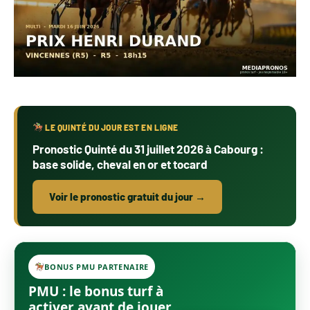
LE QUINTÉ DU JOUR EST EN LIGNE
Pronostic Quinté du 31 juillet 2026 à Cabourg :
base solide, cheval en or et tocard
Voir le pronostic gratuit du jour →
BONUS PMU PARTENAIRE
PMU : le bonus turf à
activer avant de jouer