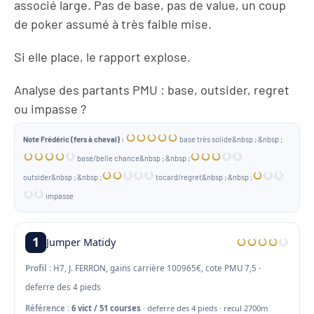
associé large. Pas de base, pas de value, un coup
de poker assumé à très faible mise.
Si elle place, le rapport explose.
Analyse des partants PMU : base, outsider, regret
ou impasse ?
Note Frédéric (fers à cheval) :
base très solide&nbsp ;·&nbsp ;
base/belle chance&nbsp ;·&nbsp ;
outsider&nbsp ;·&nbsp ;
tocard/regret&nbsp ;·&nbsp ;
impasse
1
Jumper Matidy
Profil :
H7, J. FERRON, gains carrière 100965€, cote PMU 7,5 ·
deferre des 4 pieds
Référence :
6 vict / 51 courses
· deferre des 4 pieds · recul 2700m