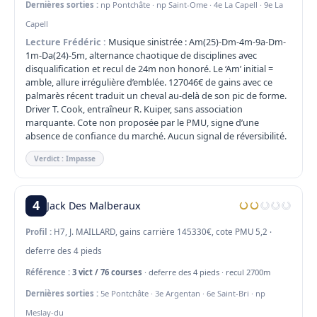
Dernières sorties :
np Pontchâte · np Saint-Ome · 4e La Capell · 9e La
Capell
Lecture Frédéric :
Musique sinistrée : Am(25)-Dm-4m-9a-Dm-
1m-Da(24)-5m, alternance chaotique de disciplines avec
disqualification et recul de 24m non honoré. Le ‘Am’ initial =
amble, allure irrégulière d’emblée. 127046€ de gains avec ce
palmarès récent traduit un cheval au-delà de son pic de forme.
Driver T. Cook, entraîneur R. Kuiper, sans association
marquante. Cote non proposée par le PMU, signe d’une
absence de confiance du marché. Aucun signal de réversibilité.
Verdict : Impasse
4
Jack Des Malberaux
Profil :
H7, J. MAILLARD, gains carrière 145330€, cote PMU 5,2 ·
deferre des 4 pieds
Référence :
3 vict / 76 courses
· deferre des 4 pieds · recul 2700m
Dernières sorties :
5e Pontchâte · 3e Argentan · 6e Saint-Bri · np
Meslay-du