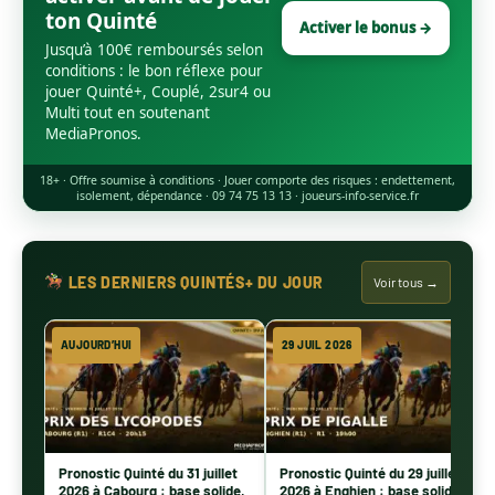
ton Quinté
Activer le bonus →
Jusqu’à 100€ remboursés selon
conditions : le bon réflexe pour
jouer Quinté+, Couplé, 2sur4 ou
Multi tout en soutenant
MediaPronos.
18+ · Offre soumise à conditions · Jouer comporte des risques : endettement,
isolement, dépendance · 09 74 75 13 13 · joueurs-info-service.fr
LES DERNIERS QUINTÉS+ DU JOUR
Voir tous →
AUJOURD’HUI
29 JUIL 2026
Pronostic Quinté du 31 juillet
Pronostic Quinté du 29 juillet
2026 à Cabourg : base solide,
2026 à Enghien : base solide,