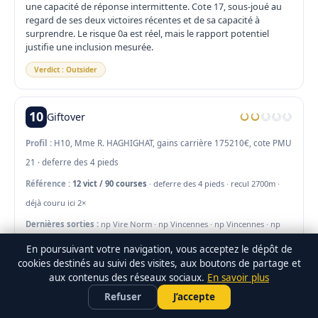
une capacité de réponse intermittente. Cote 17, sous-joué au
regard de ses deux victoires récentes et de sa capacité à
surprendre. Le risque 0a est réel, mais le rapport potentiel
justifie une inclusion mesurée.
Verdict : Outsider
10
Giftover
Profil :
H10, Mme R. HAGHIGHAT, gains carrière 175210€, cote PMU
21 · deferre des 4 pieds
Référence :
12 vict / 90 courses
· deferre des 4 pieds · recul 2700m ·
déjà couru ici 2×
Dernières sorties :
np Vire Norm · np Vincennes · np Vincennes · np
Laval
En poursuivant votre navigation, vous acceptez le dépôt de
Lecture Frédéric :
Musique de déclin : Da-Dm-0m-0m-Da-Da-
cookies destinés au suivi des visites, aux boutons de partage et
5m-2m-(25)-1m. Alternance monté/attelé avec disqualifications,
aux contenus des réseaux sociaux.
En savoir plus
bet365
PARIER SUR LE FOOT •
non classés, puis une fin de séquence en monté (5m-2m-1m)
×
Profiter de l'offre →
Refuser
J’accepte
FREEBET 100 €
qui crée une illusion de forme. 175210€ de gains, mais le recul
de 25m est récent et le 1m final à exploiter. Driver Mme