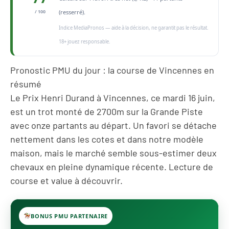
(resserré).
/ 100
Indice MediaPronos — aide à la décision, ne garantit pas le résultat.
18+ jouez responsable.
Pronostic PMU du jour : la course de Vincennes en
résumé
Le Prix Henri Durand à Vincennes, ce mardi 16 juin,
est un trot monté de 2700m sur la Grande Piste
avec onze partants au départ. Un favori se détache
nettement dans les cotes et dans notre modèle
maison, mais le marché semble sous-estimer deux
chevaux en pleine dynamique récente. Lecture de
course et value à découvrir.
BONUS PMU PARTENAIRE