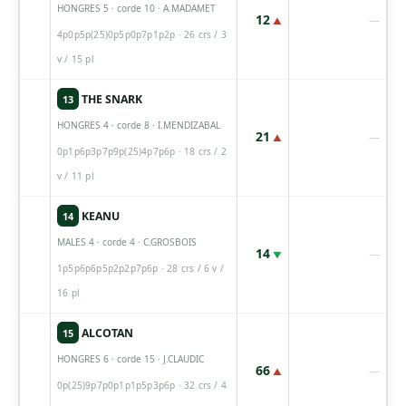
HONGRES 5 · corde 10 · A.MADAMET
12
—
▲
4p0p5p(25)0p5p0p7p1p2p · 26 crs / 3
v / 15 pl
THE SNARK
13
HONGRES 4 · corde 8 · I.MENDIZABAL
21
—
▲
0p1p6p3p7p9p(25)4p7p6p · 18 crs / 2
v / 11 pl
KEANU
14
MALES 4 · corde 4 · C.GROSBOIS
14
—
▼
1p5p6p6p5p2p2p7p6p · 28 crs / 6 v /
16 pl
ALCOTAN
15
HONGRES 6 · corde 15 · J.CLAUDIC
66
—
▲
0p(25)9p7p0p1p1p5p3p6p · 32 crs / 4