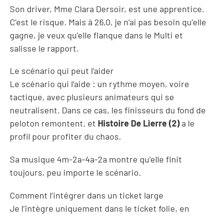
Son driver, Mme Clara Dersoir, est une apprentice.
C’est le risque. Mais à 26,0, je n’ai pas besoin qu’elle
gagne, je veux qu’elle flanque dans le Multi et
salisse le rapport.
Le scénario qui peut l’aider
Le scénario qui l’aide : un rythme moyen, voire
tactique, avec plusieurs animateurs qui se
neutralisent. Dans ce cas, les finisseurs du fond de
peloton remontent, et
Histoire De Lierre (2)
a le
profil pour profiter du chaos.
Sa musique 4m-2a-4a-2a montre qu’elle finit
toujours, peu importe le scénario.
Comment l’intégrer dans un ticket large
Je l’intègre uniquement dans le ticket folie, en