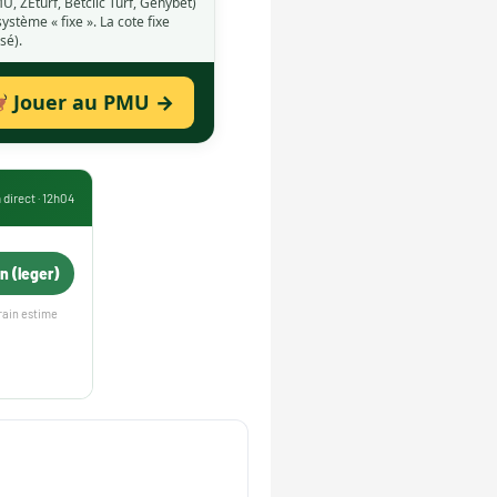
U, ZEturf, Betclic Turf, Genybet)
système « fixe ». La cote fixe
sé).
Jouer au PMU →
 direct · 12h04
n (leger)
rain estime