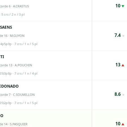
10
corde 6 · A.CRASTUS
▼
 crs / 2 v / 3 pl
 SAENS
7.4
rde 16 · M.GUYON
→
p5p9p · 7 crs / 1 v / 5 pl
TI
13
 corde 13 · A.POUCHIN
▲
)3p8p · 7 crs / 1 v / 4 pl
IEDONADO
8.6
 corde 7 · C.SOUMILLON
→
)2p9p · 7 crs / 1 v / 5 pl
MO
10
de 14 · S.PASQUIER
▲