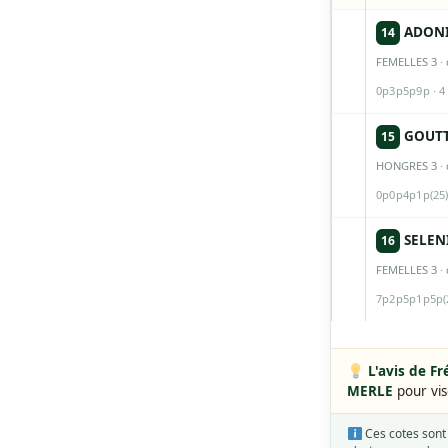
ADON
14
FEMELLES 3 · 
0p3p5p9p · 4 c
GOUTT
15
HONGRES 3 · 
0p0p4p1p(25)0
SELEN
16
FEMELLES 3 · 
7p2p5p1p5p(25
L'avis de Fr
MERLE
pour vis
Ces cotes sont