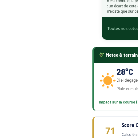
n'est connu qu'apr
: un écart de cote 
n'existe que sur 
Toutes nos cotes
Meteo & terrain
28°C
Ciel degage
Pluie cumul
Impact sur la course (
Score 
71
Calculé su