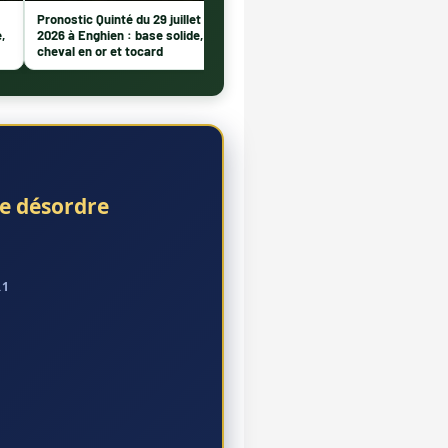
Pronostic Quinté du 29 juillet
Pronostic Quinté du 28 juillet
,
2026 à Enghien : base solide,
2026 à Compiegne : base
cheval en or et tocard
solide, cheval en or et tocard
le désordre
R1