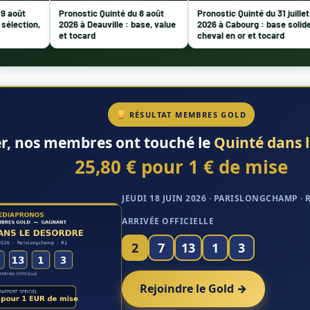
 9 août
Pronostic Quinté du 8 août
Pronostic Quinté du 31 juillet
 sélection,
2026 à Deauville : base, value
2026 à Cabourg : base solide
et tocard
cheval en or et tocard
RÉSULTAT MEMBRES GOLD
er, nos membres ont touché le
Quinté dans 
25,80 € pour 1 € de mise
JEUDI 18 JUIN 2026 · PARISLONGCHAMP · 
ARRIVÉE OFFICIELLE
2
7
13
1
3
Rejoindre le Gold →