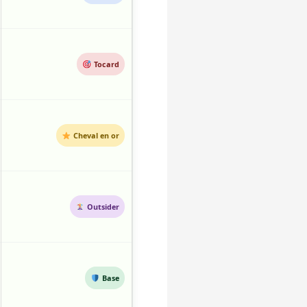
Tocard
Cheval en or
Outsider
Base