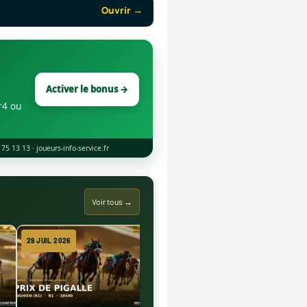
Ouvrir →
Activer le bonus →
r4 ou
5 13 13 · joueurs-info-service.fr
Voir tous →
29 JUIL 2026
28 JUIL 2026