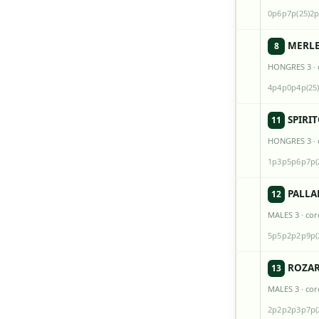
0p6p7p(25)2p1
MERL
8
HONGRES 3 · 
4p4p0p4p(25)6
SPIRI
11
HONGRES 3 · 
1p3p5p6p7p(25
PALLA
12
MALES 3 · cor
5p5p2p2p9p(25
ROZA
13
MALES 3 · cor
2p2p2p3p7p(25