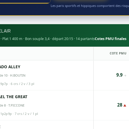
Les paris sportifs et hippiques comportent des risq
L AIR
Plat 1 400 m · Bon souple 3,4 · départ 20:15 · 14 partants
Cotes PMU finales
COTE PMU
DO ALLEY
9.9
de 10 · H.BOUTIN
→
p7p · 6 crs / 2 v / 3 pl
EL THE GREAT
28
de 8 · T.PICCONE
▲
p2p9p · 7 crs / 2 v / 1 pl
E