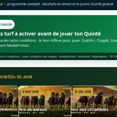
ur
— programme complet, résultats en direct et le prono Quinté gratuit
TENAIRE
s turf à activer avant de jouer ton Quinté
rsés selon conditions : le bon réflexe pour jouer Quinté+, Couplé, 2su
nant MediaPronos.
ise à conditions · Jouer comporte des risques : endettement, isolement, dépendance · 09 74 7
QUINTÉS+ DU JOUR
8 AOûT 2026
31 JUIL 2026