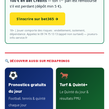
100 € en Bet Crédits
— ton 1
pari est remboursé
s’il est perdant (dépôt min 5 €).
S’inscrire sur bet365 →
18+ | Jouer comporte des risques : endettement, isolement,
dépendance. Appelez le 09 74 75 13 13 (appel non surtaxé) — joueurs-
info-service.fr
DÉCOUVRIR AUSSI SUR MEDIAPRONOS
Pronostics gratuits
Turf & Quinté+
du jour
Le Quinté du jour &
Football, tennis & quinté
résultats PMU
chaque jour