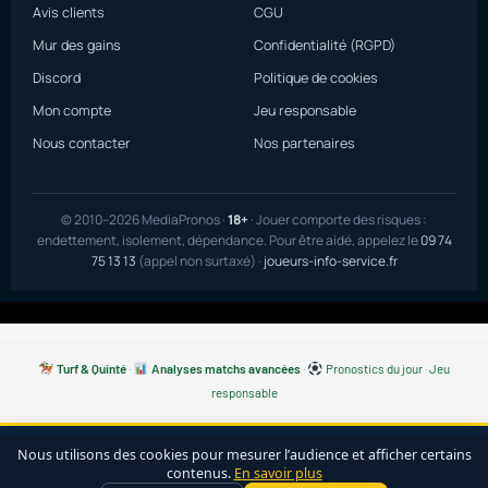
Avis clients
CGU
Mur des gains
Confidentialité (RGPD)
Discord
Politique de cookies
Mon compte
Jeu responsable
Nous contacter
Nos partenaires
© 2010–2026 MediaPronos ·
18+
· Jouer comporte des risques :
endettement, isolement, dépendance. Pour être aidé, appelez le
09 74
75 13 13
(appel non surtaxé) ·
joueurs-info-service.fr
Turf & Quinté
·
Analyses matchs avancées
·
Pronostics du jour
·
Jeu
responsable
Nous utilisons des cookies pour mesurer l’audience et afficher certains
Nos pronostics du jour :
Tous nos pronostics gratuits du
contenus.
En savoir plus
jour
·
Pronostics football
·
Pronostics tennis
·
Turf & Quinté+