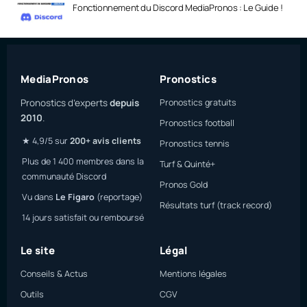
Fonctionnement du Discord MediaPronos : Le Guide !
MediaPronos
Pronostics
Pronostics d’experts
depuis
Pronostics gratuits
2010
.
Pronostics football
★ 4,9/5 sur
200+ avis clients
Pronostics tennis
Plus de 1 400 membres dans la
Turf & Quinté+
communauté Discord
Pronos Gold
Vu dans
Le Figaro
(reportage)
Résultats turf (track record)
14 jours satisfait ou remboursé
Le site
Légal
Conseils & Actus
Mentions légales
Outils
CGV