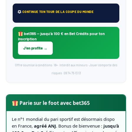
CONTINUE TON TOUR DE LA COUPE DU MONDE
bet365
— jusqu’à 100 € en Bet Crédits pour ton
inscription
J’en profite →
Offre soumise à conditions. 18+ · Interdit aux mineurs · Jouer comporte des
risques · 09 74 75 13 13
Parie sur le foot avec bet365
Le n°1 mondial du pari sportif est désormais dispo
en France,
agréé ANJ
. Bonus de bienvenue :
jusqu’à
er