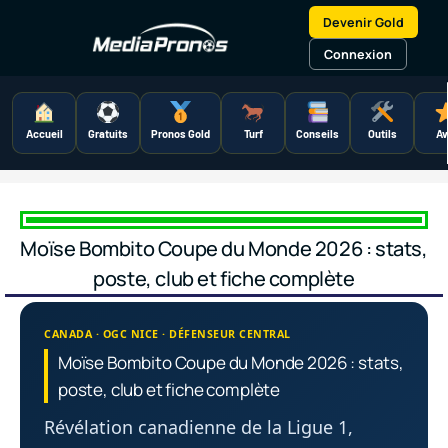
Aller
Devenir Gold
au
contenu
Connexion
Accueil
Gratuits
Pronos Gold
Turf
Conseils
Outils
Av
Moïse Bombito Coupe du Monde 2026 : stats,
poste, club et fiche complète
CANADA · OGC NICE · DÉFENSEUR CENTRAL
Moïse Bombito Coupe du Monde 2026 : stats,
poste, club et fiche complète
Révélation canadienne de la Ligue 1,