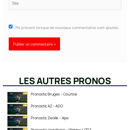
Me prévenir lorsque de nouveaux commentaires sont ajoutés.
LES AUTRES PRONOS
Pronostic Bruges – Courtrai
Pronostic AZ – ADO
Pronostic Zwolle – Ajax
Pronostic Jagiellonia – Widzew LODZ