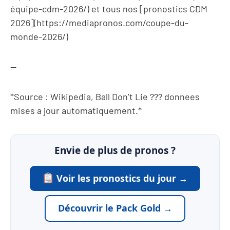
équipe-cdm-2026/) et tous nos [pronostics CDM
2026](https://mediapronos.com/coupe-du-
monde-2026/)
—
*Source : Wikipedia, Ball Don’t Lie ??? donnees
mises a jour automatiquement.*
Envie de plus de pronos ?
Voir les pronostics du jour →
Découvrir le Pack Gold →