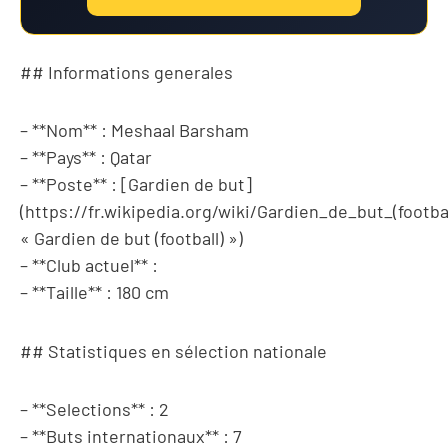
## Informations generales
– **Nom** : Meshaal Barsham
– **Pays** : Qatar
– **Poste** : [Gardien de but]
(https://fr.wikipedia.org/wiki/Gardien_de_but_(footbal
« Gardien de but (football) »)
– **Club actuel** :
– **Taille** : 180 cm
## Statistiques en sélection nationale
– **Selections** : 2
– **Buts internationaux** : 7