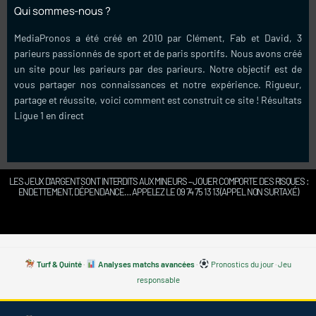
Qui sommes-nous ?
MediaPronos a été créé en 2010 par Clément, Fab et David, 3
parieurs passionnés de sport et de paris sportifs. Nous avons créé
un site pour les parieurs par des parieurs. Notre objectif est de
vous partager nos connaissances et notre expérience. Rigueur,
partage et réussite, voici comment est construit ce site !
Résultats
Ligue 1 en direct
LES JEUX D’ARGENT SONT INTERDITS AUX MINEURS – JOUER COMPORTE DES RISQUES :
ENDETTEMENT, DÉPENDANCE… APPELEZ LE 09 74 75 13 13 (APPEL NON SURTAXÉ)
Turf & Quinté
·
Analyses matchs avancées
·
Pronostics du jour
·
Jeu
responsable