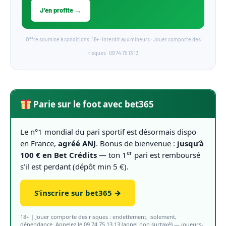
J’en profite →
Offre soumise à conditions. 18+ · Interdit aux mineurs · Jouer comporte des
risques · 09 74 75 13 13
Parie sur le foot avec bet365
Le n°1 mondial du pari sportif est désormais dispo
en France,
agréé ANJ
. Bonus de bienvenue :
jusqu’à
er
100 € en Bet Crédits
— ton 1
pari est remboursé
s’il est perdant (dépôt min 5 €).
S’inscrire sur bet365 →
18+ | Jouer comporte des risques : endettement, isolement,
dépendance. Appelez le 09 74 75 13 13 (appel non surtaxé) — joueurs-