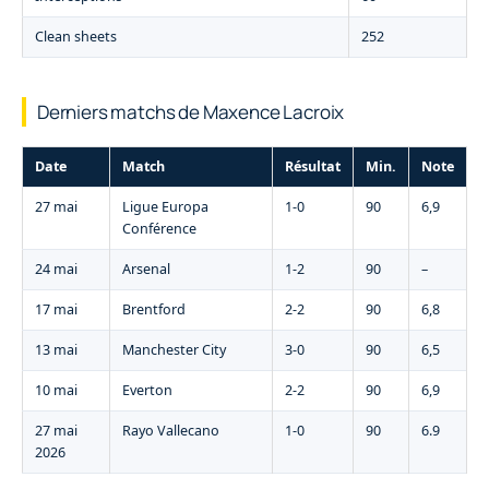
Clean sheets
252
Derniers matchs de Maxence Lacroix
Date
Match
Résultat
Min.
Note
27 mai
Ligue Europa
1-0
90
6,9
Conférence
24 mai
Arsenal
1-2
90
–
17 mai
Brentford
2-2
90
6,8
13 mai
Manchester City
3-0
90
6,5
10 mai
Everton
2-2
90
6,9
27 mai
Rayo Vallecano
1-0
90
6.9
2026