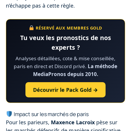
n’échappe pas à cette règle.
RÉSERVÉ AUX MEMBRES GOLD
Tu veux les pronostics de nos
experts ?
Analyses détaillées, cote & mise conseillée,
paris en direct et Discord privé.
La méthode
MediaPronos depuis 2010.
Découvrir le Pack Gold →
Impact sur les marchés de paris
Pour les parieurs,
Maxence Lacroix
pèse sur
les marchés défensifs de manière significative.