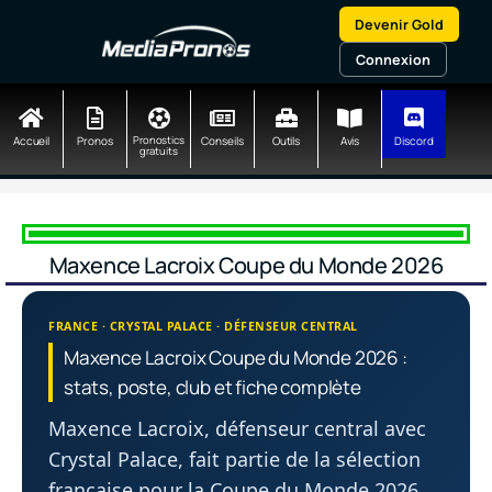
Aller
Devenir Gold
au
contenu
Connexion
Accueil
Pronos
Pronostics
Conseils
Outils
Avis
Discord
gratuits
Maxence Lacroix Coupe du Monde 2026
FRANCE · CRYSTAL PALACE · DÉFENSEUR CENTRAL
Maxence Lacroix Coupe du Monde 2026 :
stats, poste, club et fiche complète
Maxence Lacroix, défenseur central avec
Crystal Palace, fait partie de la sélection
française pour la Coupe du Monde 2026.