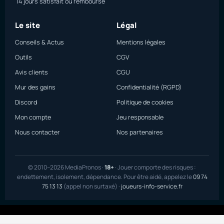
14 jours satisfait ou remboursé
Le site
Légal
Conseils & Actus
Mentions légales
Outils
CGV
Avis clients
CGU
Mur des gains
Confidentialité (RGPD)
Discord
Politique de cookies
Mon compte
Jeu responsable
Nous contacter
Nos partenaires
© 2010–2026 MediaPronos ·
18+
· Jouer comporte des risques :
endettement, isolement, dépendance. Pour être aidé, appelez le
09 74
75 13 13
(appel non surtaxé) ·
joueurs-info-service.fr