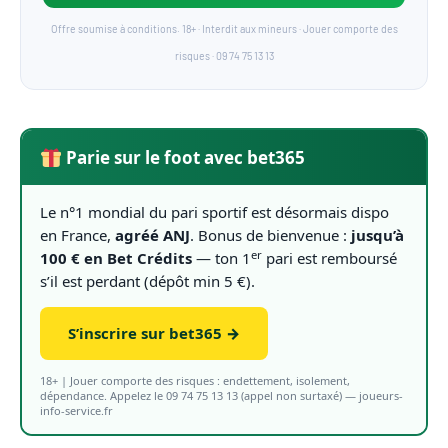
Offre soumise à conditions. 18+ · Interdit aux mineurs · Jouer comporte des
risques · 09 74 75 13 13
Parie sur le foot avec bet365
Le n°1 mondial du pari sportif est désormais dispo
en France,
agréé ANJ
. Bonus de bienvenue :
jusqu’à
er
100 € en Bet Crédits
— ton 1
pari est remboursé
s’il est perdant (dépôt min 5 €).
S’inscrire sur bet365 →
18+ | Jouer comporte des risques : endettement, isolement,
dépendance. Appelez le 09 74 75 13 13 (appel non surtaxé) — joueurs-
info-service.fr