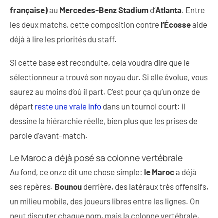
française)
au
Mercedes-Benz Stadium
d’
Atlanta
. Entre
les deux matchs, cette composition contre
l’Écosse
aide
déjà à lire les priorités du staff.
Si cette base est reconduite, cela voudra dire que le
sélectionneur a trouvé son noyau dur. Si elle évolue, vous
saurez au moins d’où il part. C’est pour ça qu’un onze de
départ
reste une vraie info
dans un tournoi court: il
dessine la hiérarchie réelle, bien plus que les prises de
parole d’avant-match.
Le Maroc a déjà posé sa colonne vertébrale
Au fond, ce onze dit une chose simple:
le Maroc
a déjà
ses repères.
Bounou
derrière, des latéraux très offensifs,
un milieu mobile, des joueurs libres entre les lignes. On
peut discuter chaque nom, mais la colonne vertébrale,