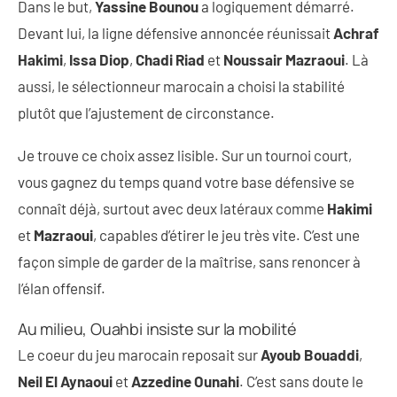
Dans le but,
Yassine Bounou
a logiquement démarré.
Devant lui, la ligne défensive annoncée réunissait
Achraf
Hakimi
,
Issa Diop
,
Chadi Riad
et
Noussair Mazraoui
. Là
aussi, le sélectionneur marocain a choisi la stabilité
plutôt que l’ajustement de circonstance.
Je trouve ce choix assez lisible. Sur un tournoi court,
vous gagnez du temps quand votre base défensive se
connaît déjà, surtout avec deux latéraux comme
Hakimi
et
Mazraoui
, capables d’étirer le jeu très vite. C’est une
façon simple de garder de la maîtrise, sans renoncer à
l’élan offensif.
Au milieu, Ouahbi insiste sur la mobilité
Le coeur du jeu marocain reposait sur
Ayoub Bouaddi
,
Neil El Aynaoui
et
Azzedine Ounahi
. C’est sans doute le