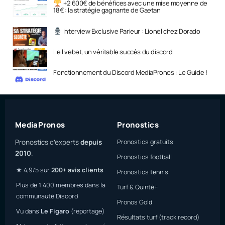
+2 600€ de bénéfices avec une mise moyenne de
18€ : la stratégie gagnante de Gaetan
Interview Exclusive Parieur : Lionel chez Dorado
Le livebet, un véritable succès du discord
Fonctionnement du Discord MediaPronos : Le Guide !
MediaPronos
Pronostics
Pronostics d’experts
depuis
Pronostics gratuits
2010
.
Pronostics football
★ 4,9/5 sur
200+ avis clients
Pronostics tennis
Plus de 1 400 membres dans la
Turf & Quinté+
communauté Discord
Pronos Gold
Vu dans
Le Figaro
(reportage)
Résultats turf (track record)