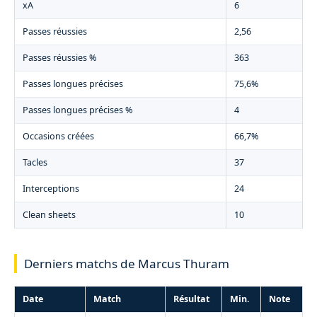
xA
6
Passes réussies
2,56
Passes réussies %
363
Passes longues précises
75,6%
Passes longues précises %
4
Occasions créées
66,7%
Tacles
37
Interceptions
24
Clean sheets
10
Derniers matchs de Marcus Thuram
Date
Match
Résultat
Min.
Note