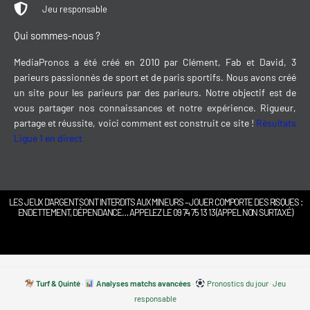
Jeu responsable
Qui sommes-nous ?
MediaPronos a été créé en 2010 par Clément, Fab et David, 3
parieurs passionnés de sport et de paris sportifs. Nous avons créé
un site pour les parieurs par des parieurs. Notre objectif est de
vous partager nos connaissances et notre expérience. Rigueur,
partage et réussite, voici comment est construit ce site !
Résultats
Ligue 1 en direct
LES JEUX D’ARGENT SONT INTERDITS AUX MINEURS – JOUER COMPORTE DES RISQUES :
ENDETTEMENT, DÉPENDANCE… APPELEZ LE 09 74 75 13 13 (APPEL NON SURTAXÉ)
Turf & Quinté
·
Analyses matchs avancées
·
Pronostics du jour
·
Jeu
responsable