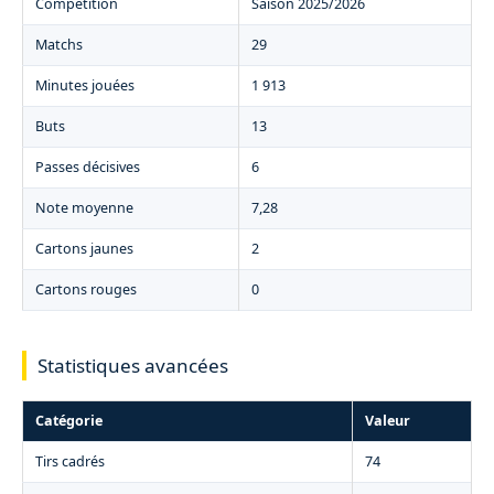
Compétition
Saison 2025/2026
Matchs
29
Minutes jouées
1 913
Buts
13
Passes décisives
6
Note moyenne
7,28
Cartons jaunes
2
Cartons rouges
0
Statistiques avancées
Catégorie
Valeur
Tirs cadrés
74