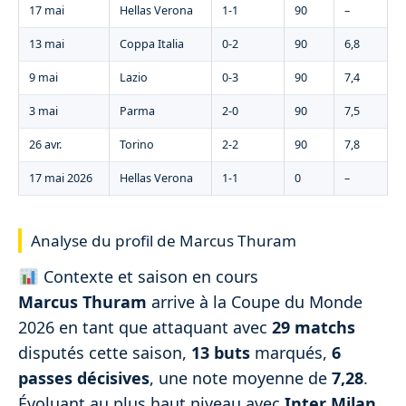
17 mai
Hellas Verona
1-1
90
–
13 mai
Coppa Italia
0-2
90
6,8
9 mai
Lazio
0-3
90
7,4
3 mai
Parma
2-0
90
7,5
26 avr.
Torino
2-2
90
7,8
17 mai 2026
Hellas Verona
1-1
0
–
Analyse du profil de Marcus Thuram
Contexte et saison en cours
Marcus Thuram
arrive à la Coupe du Monde
2026 en tant que attaquant avec
29 matchs
disputés cette saison,
13 buts
marqués,
6
passes décisives
, une note moyenne de
7,28
.
Évoluant au plus haut niveau avec
Inter Milan
,