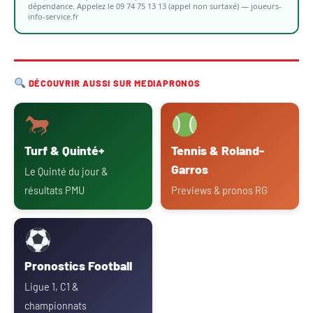
dépendance. Appelez le 09 74 75 13 13 (appel non surtaxé) — joueurs-
info-service.fr
DÉCOUVRIR AUSSI SUR MEDIAPRONOS
Turf & Quinté+
Tennis & Roland-
Garros
Le Quinté du jour &
résultats PMU
Previews & pronos RG
Pronostics Football
Ligue 1, C1 &
championnats