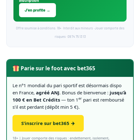
inscription
J’en profite →
Offre soumise à conditions. 18+ · Interdit aux mineurs · Jouer comporte des
risques · 09 74 75 13 13
Parie sur le foot avec bet365
Le n°1 mondial du pari sportif est désormais dispo
en France,
agréé ANJ
. Bonus de bienvenue :
jusqu’à
er
100 € en Bet Crédits
— ton 1
pari est remboursé
s’il est perdant (dépôt min 5 €).
S’inscrire sur bet365 →
18+ | Jouer comporte des risques : endettement, isolement,