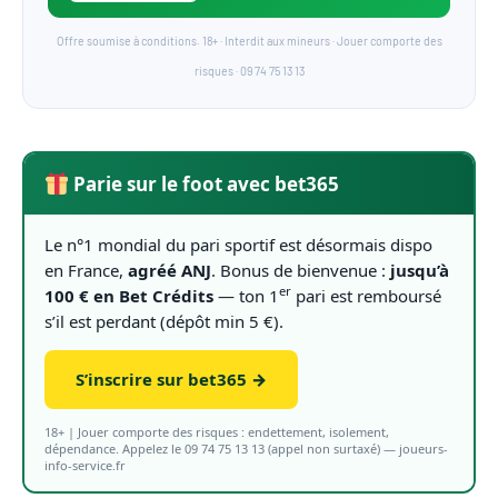
Offre soumise à conditions. 18+ · Interdit aux mineurs · Jouer comporte des
risques · 09 74 75 13 13
Parie sur le foot avec bet365
Le n°1 mondial du pari sportif est désormais dispo
en France,
agréé ANJ
. Bonus de bienvenue :
jusqu’à
er
100 € en Bet Crédits
— ton 1
pari est remboursé
s’il est perdant (dépôt min 5 €).
S’inscrire sur bet365 →
18+ | Jouer comporte des risques : endettement, isolement,
dépendance. Appelez le 09 74 75 13 13 (appel non surtaxé) — joueurs-
info-service.fr