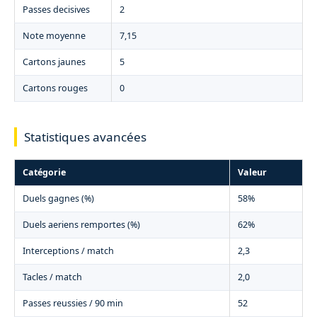
Passes decisives
2
Note moyenne
7,15
Cartons jaunes
5
Cartons rouges
0
Statistiques avancées
Catégorie
Valeur
Duels gagnes (%)
58%
Duels aeriens remportes (%)
62%
Interceptions / match
2,3
Tacles / match
2,0
Passes reussies / 90 min
52