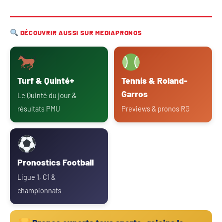
DÉCOUVRIR AUSSI SUR MEDIAPRONOS
Turf & Quinté+
Tennis & Roland-
Garros
Le Quinté du jour &
résultats PMU
Previews & pronos RG
Pronostics Football
Ligue 1, C1 &
championnats