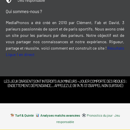
Jeu responsable
Qui sommes-nous ?
MediaPronos a été créé en 2010 par Clément, Fab et David, 3
parieurs passionnés de sport et de paris sportifs. Nous avons créé
un site pour les parieurs par des parieurs. Notre objectif est de
vous partager nos connaissances et notre expérience. Rigueur,
partage et réussite, voici comment est construit ce site !
Résultats
Ligue 1 en direct
LES JEUX D’ARGENT SONT INTERDITS AUX MINEURS – JOUER COMPORTE DES RISQUES :
ENDETTEMENT, DÉPENDANCE… APPELEZ LE 09 74 75 13 13 (APPEL NON SURTAXÉ)
Turf & Quinté
·
Analyses matchs avancées
·
Pronostics du jour
·
Jeu
responsable