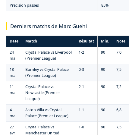
Precision passes
85%
Derniers matchs de Marc Guehi
Date
Match
Résultat
Min.
Note
24
Crystal Palace vs Liverpool
1-2
90
7,0
mai
(Premier League)
18
Burnley vs Crystal Palace
0-3
90
7,5
mai
(Premier League)
11
Crystal Palace vs
2-1
90
7,2
mai
Newcastle (Premier
League)
4
Aston Villa vs Crystal
1-1
90
6,8
mai
Palace (Premier League)
27
Crystal Palace vs
1-0
90
7,5
avr.
Manchester United