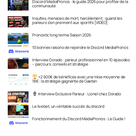
Discord MediaPronos : le guide 2026 pour profiter de la
communauté
Insultes, menaces de mort, harcèlement : quand les
parieurs s’en prennent aux sportifs [VIDÉO]
Pronostic long terme Saison 2026
10 bonnes raisons de rejoindre le Discord MediaPronos
Interview Dorado : parieur professionnel en 10 épisodes
– parcours, conseils et stratégie
+2 600€ de bénéfices avec une mise moyenne de
18€ : la stratégie gagnante de Gaetan
Interview Exclusive Parieur : Lionel chez Dorado
Le livebet, un véritable succès du discord
Fonctionnement du Discord MediaPronos : Le Guide !