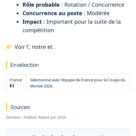
Rôle probable
: Rotation / Concurrence
Concurrence au poste
: Modérée
Impact
: Important pour la suite de la
compétition
Voir l’
, notre
et
.
En sélection
France
Sélectionné avec l'équipe de France pour la Coupe du
Monde 2026.
Sources
Données : FotMob. Relevé juin 2026.