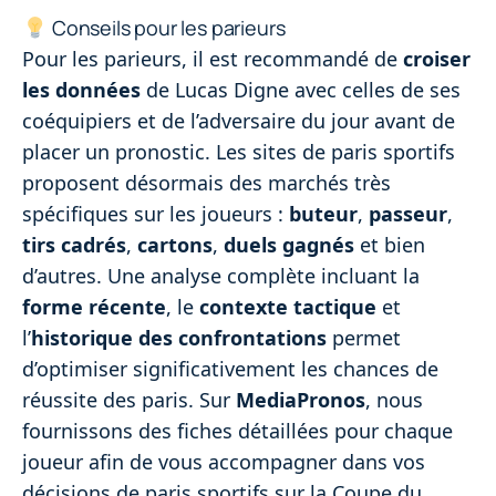
Conseils pour les parieurs
Pour les parieurs, il est recommandé de
croiser
les données
de Lucas Digne avec celles de ses
coéquipiers et de l’adversaire du jour avant de
placer un pronostic. Les sites de paris sportifs
proposent désormais des marchés très
spécifiques sur les joueurs :
buteur
,
passeur
,
tirs cadrés
,
cartons
,
duels gagnés
et bien
d’autres. Une analyse complète incluant la
forme récente
, le
contexte tactique
et
l’
historique des confrontations
permet
d’optimiser significativement les chances de
réussite des paris. Sur
MediaPronos
, nous
fournissons des fiches détaillées pour chaque
joueur afin de vous accompagner dans vos
décisions de paris sportifs sur la Coupe du