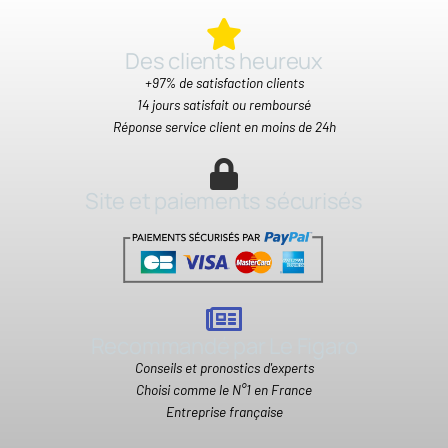
Des clients heureux​
+97% de satisfaction clients
14 jours satisfait ou remboursé
Réponse service client en moins de 24h
Site et paiements sécurisés
Recommandé par Le Figaro
Conseils et pronostics d'experts
Choisi comme le N°1 en France
Entreprise française