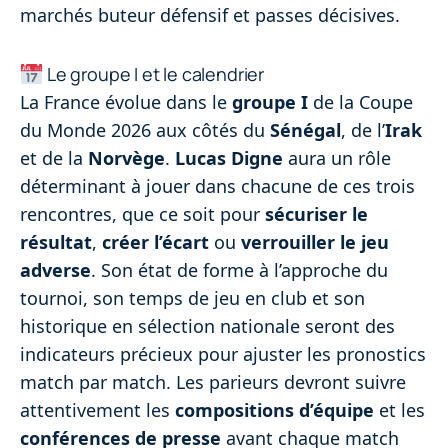
marchés buteur défensif et passes décisives.
Le groupe I et le calendrier
La France évolue dans le
groupe I
de la Coupe
du Monde 2026 aux côtés du
Sénégal
, de l’
Irak
et de la
Norvège
.
Lucas Digne
aura un rôle
déterminant à jouer dans chacune de ces trois
rencontres, que ce soit pour
sécuriser le
résultat
,
créer l’écart
ou
verrouiller le jeu
adverse
. Son état de forme à l’approche du
tournoi, son temps de jeu en club et son
historique en sélection nationale seront des
indicateurs précieux pour ajuster les pronostics
match par match. Les parieurs devront suivre
attentivement les
compositions d’équipe
et les
conférences de presse
avant chaque match