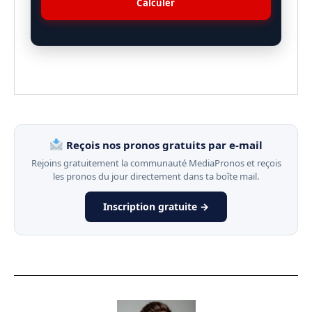
Calculer
Reçois nos pronos gratuits par e-mail
Rejoins gratuitement la communauté MediaPronos et reçois
les pronos du jour directement dans ta boîte mail.
Inscription gratuite →