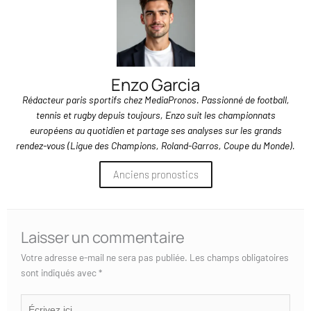
Enzo Garcia
Rédacteur paris sportifs chez MediaPronos. Passionné de football,
tennis et rugby depuis toujours, Enzo suit les championnats
européens au quotidien et partage ses analyses sur les grands
rendez-vous (Ligue des Champions, Roland-Garros, Coupe du Monde).
Anciens pronostics
Laisser un commentaire
Votre adresse e-mail ne sera pas publiée.
Les champs obligatoires
sont indiqués avec
*
Écrivez