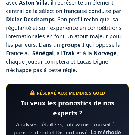
avec
Aston Villa
, il représente un élément
central de la sélection française conduite par
Didier Deschamps
. Son profil technique, sa
régularité et son expérience en compétitions
internationales en font un atout majeur pour
les parieurs. Dans un
groupe I
qui oppose la
France au
Sénégal
, à l’
Irak
et à la
Norvège
,
chaque joueur comptera et Lucas Digne
n’échappe pas à cette règle.
RÉSERVÉ AUX MEMBRES GOLD
Tu veux les pronostics de nos
experts ?
Analyses détaillées, cote & mise conseillée,
paris en direct et Discord privé.
La méthode