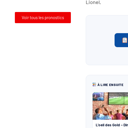
Lionel,
Voir tous les pronostics
À LIRE ENSUITE
L’oeil des Gold – D