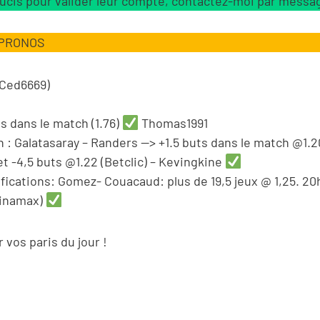
oucis pour valider leur compte, contactez-moi par messa
PRONOS
Ced6669)
s dans le match (1.76)
Thomas1991
 : Galatasaray – Randers —> +1.5 buts dans le match @1.
t -4,5 buts @1.22 (Betclic) – Kevingkine
fications: Gomez- Couacaud: plus de 19,5 jeux @ 1,25. 20
Winamax)
vos paris du jour !