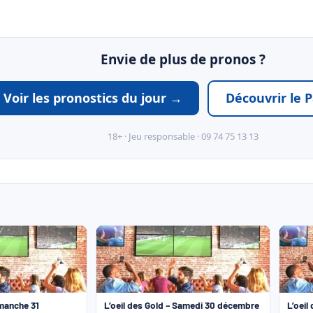
Envie de plus de pronos ?
Voir les pronostics du jour →
Découvrir le 
18+ · Jeu responsable · 09 74 75 13 13
imanche 31
L’oeil des Gold – Samedi 30 décembre
L’oeil