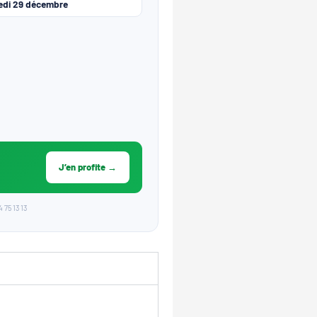
edi 29 décembre
J’en profite →
 75 13 13