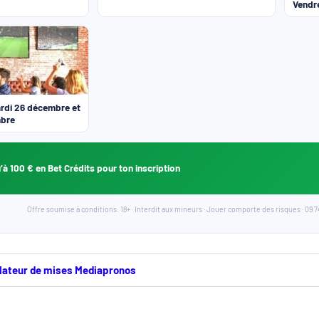
Vendr
ardi 26 décembre et
mbre
’à 100 € en Bet Crédits pour ton inscription
Offre soumise à conditions. 18+ · Interdit aux mineurs · Jouer comporte des risques · 09 74
culateur de mises Mediapronos