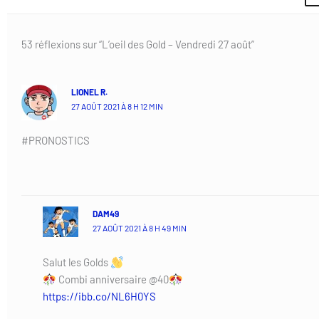
53 réflexions sur “L’oeil des Gold – Vendredi 27 août”
LIONEL R.
27 AOÛT 2021 À 8 H 12 MIN
#PRONOSTICS
DAM49
27 AOÛT 2021 À 8 H 49 MIN
Salut les Golds
Combi anniversaire @40
https://ibb.co/NL6H0YS