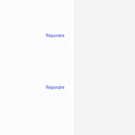
Répondre
Répondre