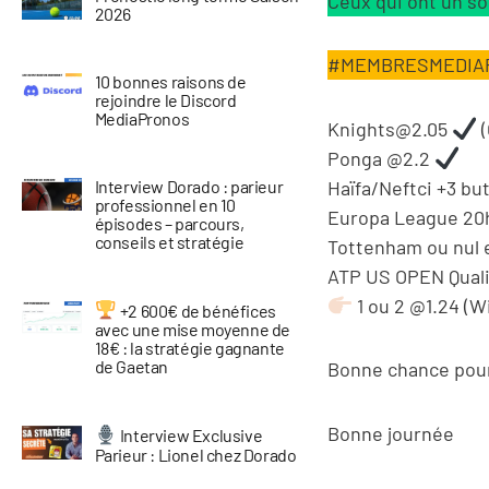
Ceux qui ont un s
2026
#MEMBRESMEDIA
10 bonnes raisons de
rejoindre le Discord
MediaPronos
Knights@2.05
(
Ponga @2.2
Haïfa/Neftci +3 but
Interview Dorado : parieur
professionnel en 10
Europa League 20h
épisodes – parcours,
conseils et stratégie
Tottenham ou nul e
‌ATP US OPEN Quali
1 ou 2 @1.24 (
+2 600€ de bénéfices
avec une mise moyenne de
18€ : la stratégie gagnante
de Gaetan
Bonne chance pour 
Bonne journée
Interview Exclusive
Parieur : Lionel chez Dorado