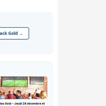
Pack Gold →
 des Gold – Jeudi 28 décembre et