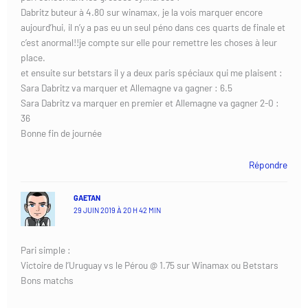
Dabritz buteur à 4.80 sur winamax, je la vois marquer encore
aujourd’hui, il n’y a pas eu un seul péno dans ces quarts de finale et
c’est anormal!!je compte sur elle pour remettre les choses à leur
place.
et ensuite sur betstars il y a deux paris spéciaux qui me plaisent :
Sara Dabritz va marquer et Allemagne va gagner : 6.5
Sara Dabritz va marquer en premier et Allemagne va gagner 2-0 :
36
Bonne fin de journée
Répondre
GAETAN
29 JUIN 2019 À 20 H 42 MIN
Pari simple :
Victoire de l’Uruguay vs le Pérou @ 1.75 sur Winamax ou Betstars
Bons matchs