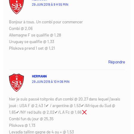
29 JUIN 2019 À 9 H 55 MIN
Bonjour à tous. Un combi pour commencer
Combi @ 2,06
Allemagne F se qualifie @ 1,28
Uruguay se qualifie @ 1,33
Pliskova prend 1 set @ 1,21
Répondre
HERMANN
29 JUIN 2019 À 10 H 06 MIN
hier je suis passé toitprès d’un combi @ 20,27 dans lequel j’avais
joué : USA F @ 2,43 1✔ / argentine @ 1,53✔/Afrique du Sud @
1,65✔/NY red bulls @ 2,02✔/LA Fc @ 1,66
Combi fun du jour @ 25,35
Pliskova @ 1,73
Levadia tallinn gagne de 4 ou + @ 1,53