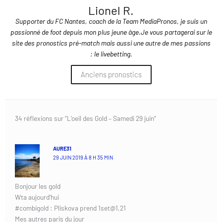
Lionel R.
Supporter du FC Nantes, coach de la Team MediaPronos, je suis un
passionné de foot depuis mon plus jeune âge.Je vous partagerai sur le
site des pronostics pré-match mais aussi une autre de mes passions
: le livebetting.
Anciens pronostics
34 réflexions sur “L’oeil des Gold – Samedi 29 juin”
AURE31
29 JUIN 2019 À 8 H 35 MIN
Bonjour les gold
Wta aujourd’hui
#combigold : Pliskova prend 1set@1,21
Mes autres paris du jour