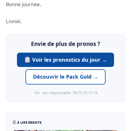
Bonne journée,
Lionel,
Envie de plus de pronos ?
Voir les pronostics du jour →
Découvrir le Pack Gold →
18+ · Jeu responsable · 09 74 75 13 13
À LIRE ENSUITE