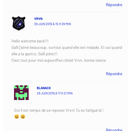
Répondre
VRVN
29 JUIN 2019 À 15 H 29 MIN
Hello welcome back!!!
Galli j’aime beaucoup, surtout quand elle est malade. Et oui quand
elle a la gastro, Galli pète!!!
C’est tout pour moi aujourd’hui c’était Vrvn, bonne sieste
Répondre
BLANACK
29 JUIN 2019 À 17 H 21 MIN
Oui il est temps de se reposer Vrvn! Tu es fatigué là !
Répondre