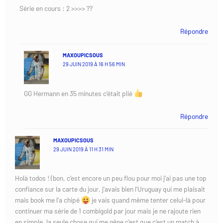
Série en cours : 2 >>>> ??
Répondre
MAXOUPICSOUS
29 JUIN 2019 À 16 H 56 MIN
GG Hermann en 35 minutes c’était plié
Répondre
MAXOUPICSOUS
29 JUIN 2019 À 11 H 31 MIN
Holà todos ! (bon, c’est encore un peu flou pour moi j’ai pas une top
confiance sur la carte du jour, j’avais bien l’Uruguay qui me plaisait
mais book me l’a chipé
je vais quand même tenter celui-là pour
continuer ma série de 1 combigold par jour mais je ne rajoute rien
en simple, la seule chose qui me gêne c’est que c’est un match à