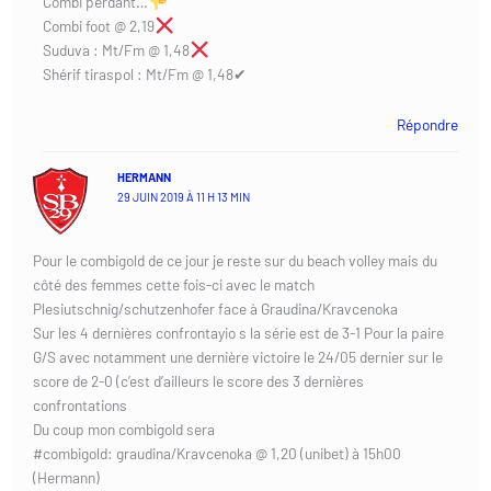
Combi perdant…
Combi foot @ 2,19
Suduva : Mt/Fm @ 1,48
Shérif tiraspol : Mt/Fm @ 1,48✔
Répondre
HERMANN
29 JUIN 2019 À 11 H 13 MIN
Pour le combigold de ce jour je reste sur du beach volley mais du
côté des femmes cette fois-ci avec le match
Plesiutschnig/schutzenhofer face à Graudina/Kravcenoka
Sur les 4 dernières confrontayio s la série est de 3-1 Pour la paire
G/S avec notamment une dernière victoire le 24/05 dernier sur le
score de 2-0 (c’est d’ailleurs le score des 3 dernières
confrontations
Du coup mon combigold sera
#combigold: graudina/Kravcenoka @ 1,20 (unibet) à 15h00
(Hermann)