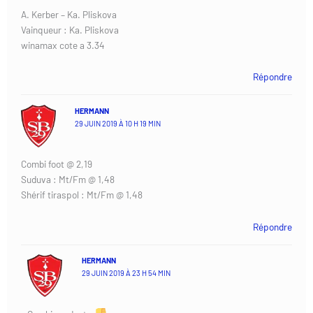
A. Kerber – Ka. Pliskova
Vainqueur : Ka. Pliskova
winamax cote a 3.34
Répondre
HERMANN
29 JUIN 2019 À 10 H 19 MIN
Combi foot @ 2,19
Suduva : Mt/Fm @ 1,48
Shérif tiraspol : Mt/Fm @ 1,48
Répondre
HERMANN
29 JUIN 2019 À 23 H 54 MIN