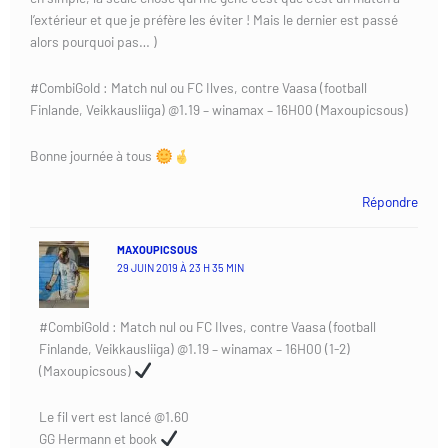
l’extérieur et que je préfère les éviter ! Mais le dernier est passé
alors pourquoi pas… )
#CombiGold : Match nul ou FC Ilves, contre Vaasa (football
Finlande, Veikkausliiga) @1.19 – winamax – 16H00 (Maxoupicsous)
Bonne journée à tous
Répondre
MAXOUPICSOUS
29 JUIN 2019 À 23 H 35 MIN
#CombiGold : Match nul ou FC Ilves, contre Vaasa (football
Finlande, Veikkausliiga) @1.19 – winamax – 16H00 (1-2)
(Maxoupicsous)
Le fil vert est lancé @1.60
GG Hermann et book