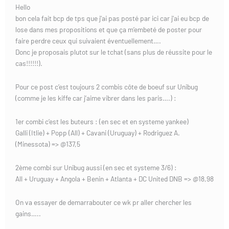
Hello
bon cela fait bcp de tps que j’ai pas posté par ici car j’ai eu bcp de
lose dans mes propositions et que ça m’embeté de poster pour
faire perdre ceux qui suivaient éventuellement….
Donc je proposais plutot sur le tchat (sans plus de réussite pour le
cas!!!!!!).
Pour ce post c’est toujours 2 combis côte de boeuf sur Unibug
(comme je les kiffe car j’aime vibrer dans les paris….) :
1er combi c’est les buteurs : (en sec et en systeme yankee)
Galli (Itlie) + Popp (All) + Cavani (Uruguay) + Rodriguez A.
(Minessota) => @137,5
2ème combi sur Unibug aussi (en sec et systeme 3/6) :
All + Uruguay + Angola + Benin + Atlanta + DC United DNB => @18,98
On va essayer de demarrabouter ce wk pr aller chercher les
gains…..