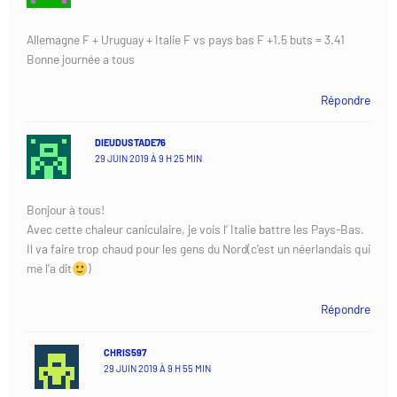
Allemagne F + Uruguay + Italie F vs pays bas F +1.5 buts = 3.41
Bonne journée a tous
Répondre
DIEUDUSTADE76
29 JUIN 2019 À 9 H 25 MIN
Bonjour à tous!
Avec cette chaleur caniculaire, je vois l’ Italie battre les Pays-Bas.
Il va faire trop chaud pour les gens du Nord(c’est un néerlandais qui
me l’a dit
)
Répondre
CHRIS597
29 JUIN 2019 À 9 H 55 MIN