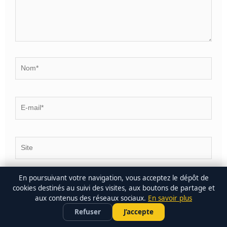
Nom*
E-
mail*
Site
En poursuivant votre navigation, vous acceptez le dépôt de
cookies destinés au suivi des visites, aux boutons de partage et
Me prévenir lorsque de nouveaux commentaires sont ajoutés.
aux contenus des réseaux sociaux.
En savoir plus
bet365
PARIER SUR LE FOOT •
×
Profiter de l'offre →
Refuser
J’accepte
FREEBET 100 €