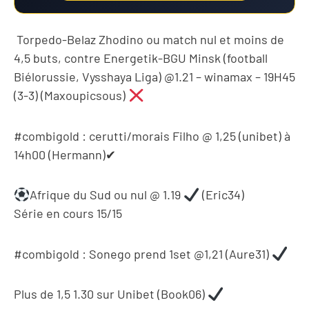
Torpedo-Belaz Zhodino ou match nul et moins de
4,5 buts, contre Energetik-BGU Minsk (football
Biélorussie, Vysshaya Liga) @1.21 – winamax – 19H45
(3-3) (Maxoupicsous)
#combigold : cerutti/morais Filho @ 1,25 (unibet) à
14h00 (Hermann)✔
Afrique du Sud ou nul @ 1.19
(Eric34)
Série en cours 15/15
#combigold : Sonego prend 1set @1,21 (Aure31)
Plus de 1,5 1.30 sur Unibet (Book06)