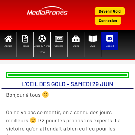
Aller
au
Devenir Gold
contenu
Connexion
Accueil
Pronos
Coupe du Monde
Conseils
Outils
Avis
Discord
2026
L’OEIL DES GOLD – SAMEDI 29 JUIN
Bonjour à tous
On ne va pas se mentir, on a connu des jours
meilleurs
1/2 pour les pronostics experts. La
victoire qu’on attendait a bien eu lieu pour les