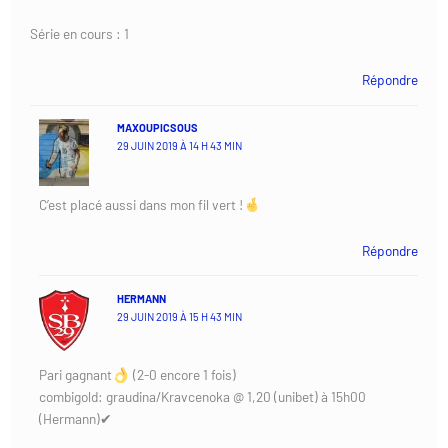
Série en cours : 1
Répondre
MAXOUPICSOUS
29 JUIN 2019 À 14 H 43 MIN
C’est placé aussi dans mon fil vert !
Répondre
HERMANN
29 JUIN 2019 À 15 H 43 MIN
Pari gagnant
(2-0 encore 1 fois)
combigold: graudina/Kravcenoka @ 1,20 (unibet) à 15h00
(Hermann)✔