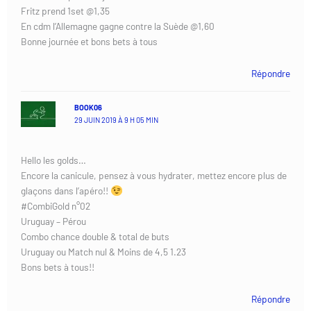
Fritz prend 1set @1,35
En cdm l’Allemagne gagne contre la Suède @1,60
Bonne journée et bons bets à tous
Répondre
BOOK06
29 JUIN 2019 À 9 H 05 MIN
Hello les golds…
Encore la canicule, pensez à vous hydrater, mettez encore plus de
glaçons dans l’apéro!!
#CombiGold n°02
Uruguay – Pérou
Combo chance double & total de buts
Uruguay ou Match nul & Moins de 4,5 1.23
Bons bets à tous!!
Répondre