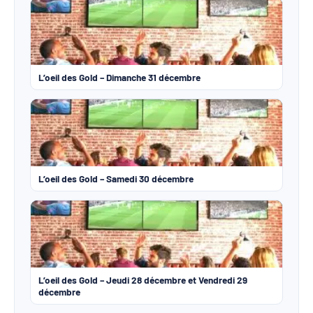
L’oeil des Gold – Dimanche 31 décembre
L’oeil des Gold – Samedi 30 décembre
L’oeil des Gold – Jeudi 28 décembre et Vendredi 29
décembre