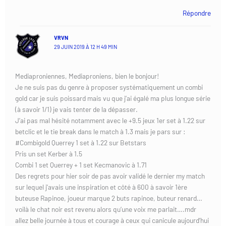
Répondre
VRVN
29 JUIN 2019 À 12 H 49 MIN
Mediaproniennes, Mediaproniens, bien le bonjour!
Je ne suis pas du genre à proposer systématiquement un combi
gold car je suis poissard mais vu que j’ai égalé ma plus longue série
(à savoir 1/1) je vais tenter de la dépasser.
J’ai pas mal hésité notamment avec le +9.5 jeux 1er set à 1.22 sur
betclic et le tie break dans le match à 1.3 mais je pars sur :
#Combigold Querrey 1 set à 1.22 sur Betstars
Pris un set Kerber à 1.5
Combi 1 set Querrey + 1 set Kecmanovic à 1.71
Des regrets pour hier soir de pas avoir validé le dernier my match
sur lequel j’avais une inspiration et côté à 600 à savoir 1ère
buteuse Rapinoe, joueur marque 2 buts rapinoe, buteur renard…
voilà le chat noir est revenu alors qu’une voix me parlait….mdr
allez belle journée à tous et courage à ceux qui canicule aujourd’hui