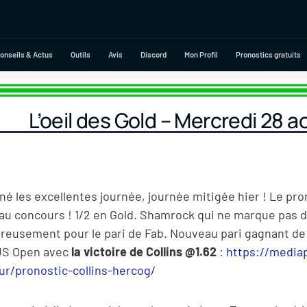
onseils & Actus
Outils
Avis
Discord
Mon Profil
Pronostics gratuits
L’oeil des Gold – Mercredi 28 a
né les excellentes journée, journée mitigée hier ! Le pro
au concours ! 1/2 en Gold. Shamrock qui ne marque pas 
eusement pour le pari de Fab. Nouveau pari gagnant de
US Open avec
la victoire de Collins @1.62
:
https://media
ur/pronostic-collins-hercog/