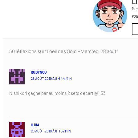
Li
Sup
vou
50 réflexions sur “L’oeil des Gold – Mercredi 28 août”
RUDYNOU
28 AOÛT 2019 À 8 H 44 MIN
Nishikori gagne par au moins 2 sets d’ecart @1,33
ILDIA
28 AOÛT 2019 À 8 H 52 MIN