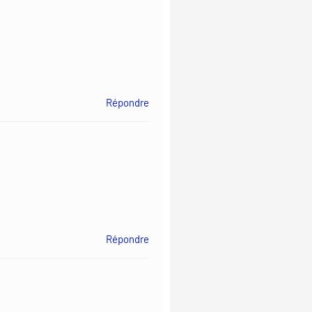
Répondre
Répondre