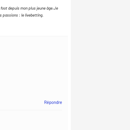
 foot depuis mon plus jeune âge.Je
passions : le livebetting.
Répondre