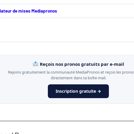
culateur de mises Mediapronos
Reçois nos pronos gratuits par e-mail
Rejoins gratuitement la communauté MediaPronos et reçois les pronos
directement dans ta boîte mail.
Inscription gratuite →