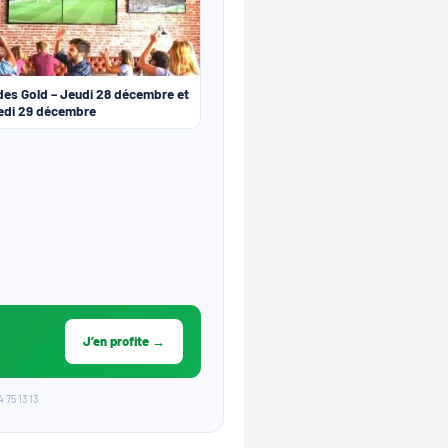
 des Gold – Jeudi 28 décembre et
edi 29 décembre
J’en profite →
 75 13 13