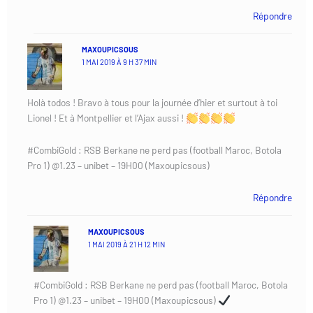
Répondre
MAXOUPICSOUS
1 MAI 2019 À 9 H 37 MIN
Holà todos ! Bravo à tous pour la journée d’hier et surtout à toi
Lionel ! Et à Montpellier et l’Ajax aussi !
#CombiGold : RSB Berkane ne perd pas (football Maroc, Botola
Pro 1) @1.23 – unibet – 19H00 (Maxoupicsous)
Répondre
MAXOUPICSOUS
1 MAI 2019 À 21 H 12 MIN
#CombiGold : RSB Berkane ne perd pas (football Maroc, Botola
Pro 1) @1.23 – unibet – 19H00 (Maxoupicsous)