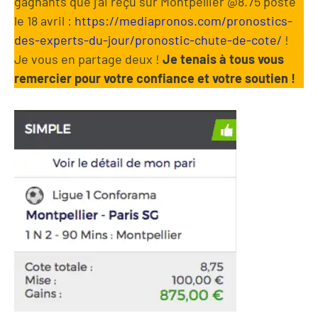
gagnants que j’ai reçu sur Montpellier @8.75 posté
le 18 avril :
https://mediapronos.com/pronostics-
des-experts-du-jour/pronostic-chute-de-cote/
!
Je vous en partage deux !
Je tenais à tous vous
remercier pour votre confiance et votre soutien !