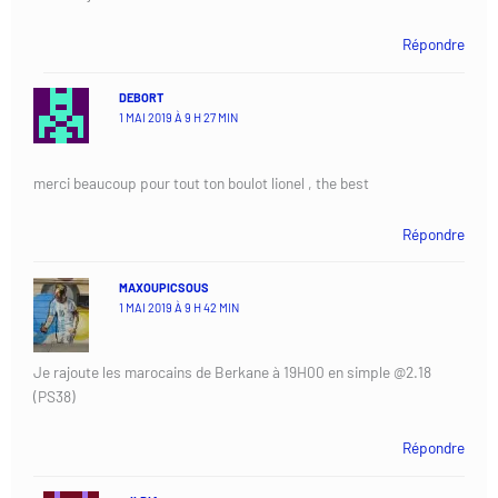
Répondre
DEBORT
1 MAI 2019 À 9 H 27 MIN
merci beaucoup pour tout ton boulot lionel , the best
Répondre
MAXOUPICSOUS
1 MAI 2019 À 9 H 42 MIN
Je rajoute les marocains de Berkane à 19H00 en simple @2.18
(PS38)
Répondre