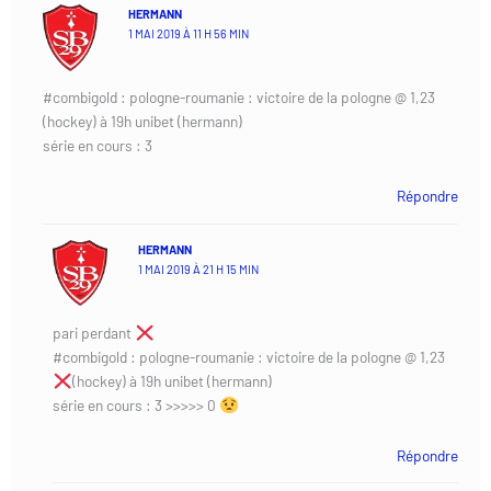
HERMANN
1 MAI 2019 À 11 H 56 MIN
#combigold : pologne-roumanie : victoire de la pologne @ 1,23
(hockey) à 19h unibet (hermann)
série en cours : 3
Répondre
HERMANN
1 MAI 2019 À 21 H 15 MIN
pari perdant
#combigold : pologne-roumanie : victoire de la pologne @ 1,23
(hockey) à 19h unibet (hermann)
série en cours : 3 >>>>> 0
Répondre