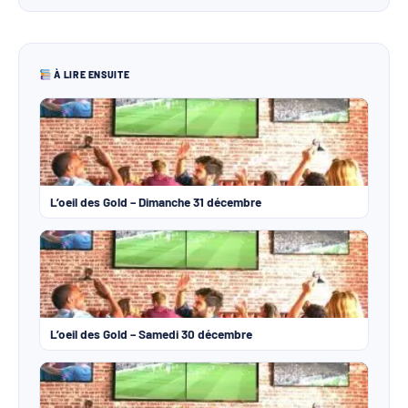
À LIRE ENSUITE
L’oeil des Gold – Dimanche 31 décembre
L’oeil des Gold – Samedi 30 décembre