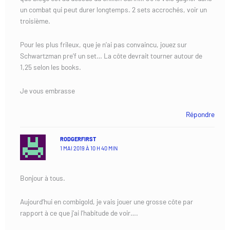
un combat qui peut durer longtemps. 2 sets accrochés, voir un
troisième.
Pour les plus frileux, que je n’ai pas convaincu, jouez sur
Schwartzman pre’f un set… La côte devrait tourner autour de
1,25 selon les books.
Je vous embrasse
Répondre
RODGERFIRST
1 MAI 2019 À 10 H 40 MIN
Bonjour à tous.
Aujourd’hui en combigold, je vais jouer une grosse côte par
rapport à ce que j’ai l’habitude de voir….