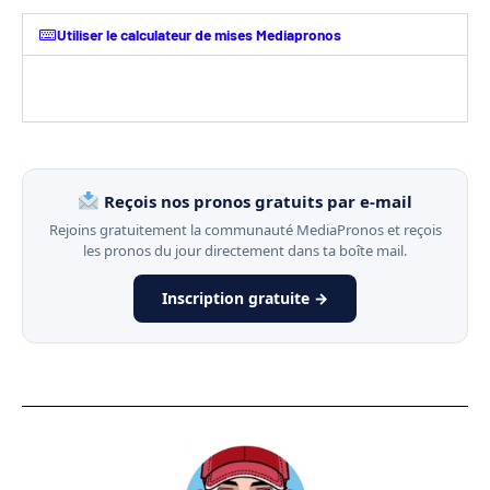
Utiliser le calculateur de mises Mediapronos
Reçois nos pronos gratuits par e-mail
Rejoins gratuitement la communauté MediaPronos et reçois
les pronos du jour directement dans ta boîte mail.
Inscription gratuite →