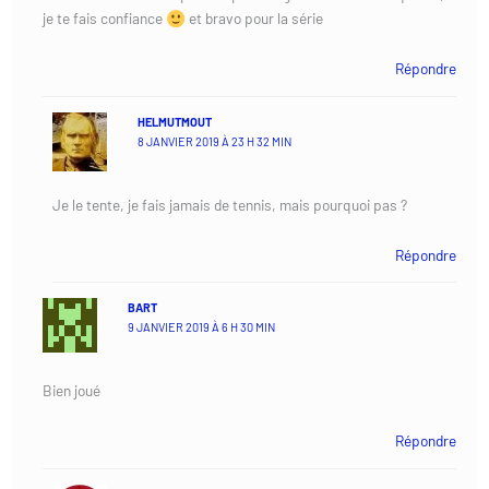
je te fais confiance
et bravo pour la série
Répondre
HELMUTMOUT
8 JANVIER 2019 À 23 H 32 MIN
Je le tente, je fais jamais de tennis, mais pourquoi pas ?
Répondre
BART
9 JANVIER 2019 À 6 H 30 MIN
Bien joué
Répondre