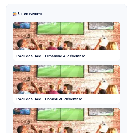
À LIRE ENSUITE
L’oeil des Gold – Dimanche 31 décembre
L’oeil des Gold – Samedi 30 décembre