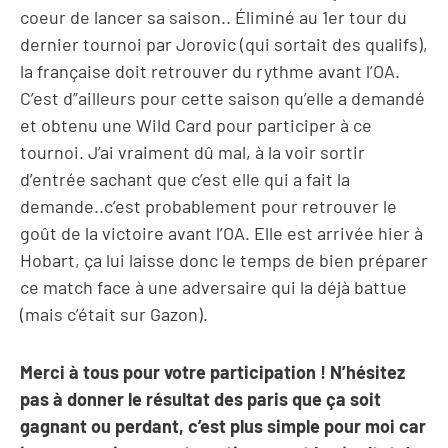
coeur de lancer sa saison.. Éliminé au 1er tour du
dernier tournoi par Jorovic (qui sortait des qualifs),
la française doit retrouver du rythme avant l’OA.
C’est d”ailleurs pour cette saison qu’elle a demandé
et obtenu une Wild Card pour participer à ce
tournoi. J’ai vraiment dû mal, à la voir sortir
d’entrée sachant que c’est elle qui a fait la
demande..c’est probablement pour retrouver le
goût de la victoire avant l’OA. Elle est arrivée hier à
Hobart, ça lui laisse donc le temps de bien préparer
ce match face à une adversaire qui la déjà battue
(mais c’était sur Gazon).
Merci à tous pour votre participation ! N’hésitez
pas à donner le résultat des paris que ça soit
gagnant ou perdant, c’est plus simple pour moi car