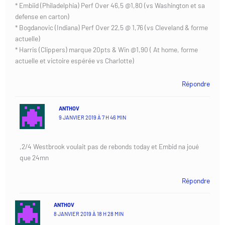
* Embiid (Philadelphia) Perf Over 46,5 @1,80 (vs Washington et sa
defense en carton)
* Bogdanovic (Indiana) Perf Over 22,5 @ 1,76 (vs Cleveland & forme
actuelle)
* Harris (Clippers) marque 20pts & Win @1,90 ( At home, forme
actuelle et victoire espérée vs Charlotte)
Répondre
ANTHOV
9 JANVIER 2019 À 7 H 46 MIN
,2/4 Westbrook voulait pas de rebonds today et Embid na joué
que 24mn
Répondre
ANTHOV
8 JANVIER 2019 À 18 H 28 MIN