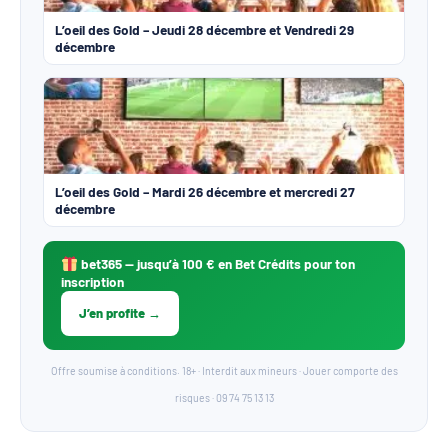
L’oeil des Gold – Jeudi 28 décembre et Vendredi 29
décembre
L’oeil des Gold – Mardi 26 décembre et mercredi 27
décembre
bet365
— jusqu’à 100 € en Bet Crédits pour ton
inscription
J’en profite →
Offre soumise à conditions. 18+ · Interdit aux mineurs · Jouer comporte des
risques · 09 74 75 13 13