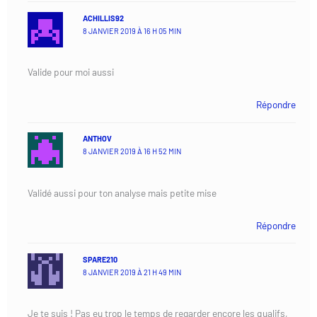
ACHILLIS92
8 JANVIER 2019 À 16 H 05 MIN
Valide pour moi aussi
Répondre
ANTHOV
8 JANVIER 2019 À 16 H 52 MIN
Validé aussi pour ton analyse mais petite mise
Répondre
SPARE210
8 JANVIER 2019 À 21 H 49 MIN
Je te suis ! Pas eu trop le temps de regarder encore les qualifs,