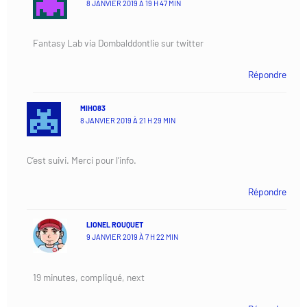
8 JANVIER 2019 À 19 H 47 MIN
Fantasy Lab via Dombalddontlie sur twitter
Répondre
MIHO83
8 JANVIER 2019 À 21 H 29 MIN
C’est suivi. Merci pour l’info.
Répondre
LIONEL ROUQUET
9 JANVIER 2019 À 7 H 22 MIN
19 minutes, compliqué, next