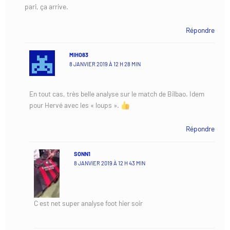
pari, ça arrive.
Répondre
MIHO83
8 JANVIER 2019 À 12 H 28 MIN
En tout cas, très belle analyse sur le match de Bilbao. Idem
pour Hervé avec les « loups ».
Répondre
SONN1
8 JANVIER 2019 À 12 H 43 MIN
C est net super analyse foot hier soir