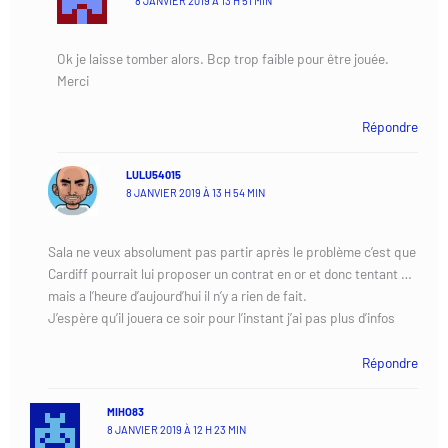
8 JANVIER 2019 À 13 H 51 MIN
Ok je laisse tomber alors. Bcp trop faible pour être jouée.
Merci
Répondre
LULU54015
8 JANVIER 2019 À 13 H 54 MIN
Sala ne veux absolument pas partir après le problème c’est que
Cardiff pourrait lui proposer un contrat en or et donc tentant …
mais a l’heure d’aujourd’hui il n’y a rien de fait.
J’espère qu’il jouera ce soir pour l’instant j’ai pas plus d’infos
Répondre
MIHO83
8 JANVIER 2019 À 12 H 23 MIN