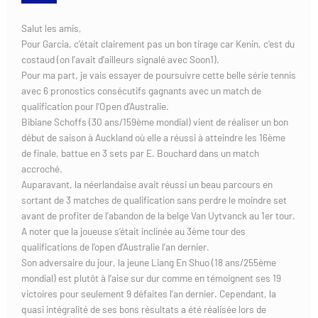
Salut les amis,
Pour Garcia, c’était clairement pas un bon tirage car Kenin, c’est du
costaud (on l’avait d’ailleurs signalé avec Soon1).
Pour ma part, je vais essayer de poursuivre cette belle série tennis
avec 6 pronostics consécutifs gagnants avec un match de
qualification pour l’Open d’Australie.
Bibiane Schoffs (30 ans/159ème mondial) vient de réaliser un bon
début de saison à Auckland où elle a réussi à atteindre les 16ème
de finale, battue en 3 sets par E. Bouchard dans un match
accroché.
Auparavant, la néerlandaise avait réussi un beau parcours en
sortant de 3 matches de qualification sans perdre le moindre set
avant de profiter de l’abandon de la belge Van Uytvanck au 1er tour.
A noter que la joueuse s’était inclinée au 3ème tour des
qualifications de l’open d’Australie l’an dernier.
Son adversaire du jour, la jeune Liang En Shuo (18 ans/255ème
mondial) est plutôt à l’aise sur dur comme en témoignent ses 19
victoires pour seulement 9 défaites l’an dernier. Cependant, la
quasi intégralité de ses bons résultats a été réalisée lors de