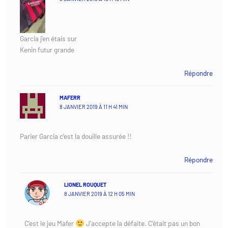
Garcia j’en étais sur
Kenin futur grande
Répondre
MAFERR
8 JANVIER 2019 À 11 H 41 MIN
Parier Garcia c’est la douille assurée !!
Répondre
LIONEL ROUQUET
8 JANVIER 2019 À 12 H 05 MIN
C’est le jeu Mafer
J’accepte la défaite. C’était pas un bon