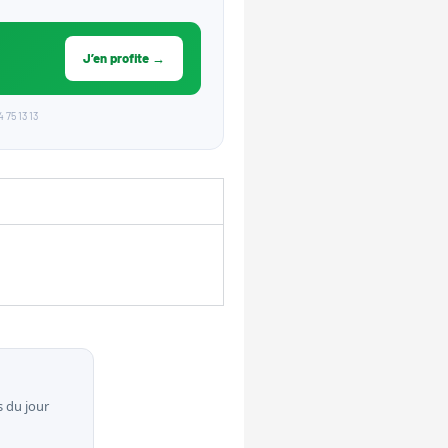
J’en profite →
 75 13 13
 du jour