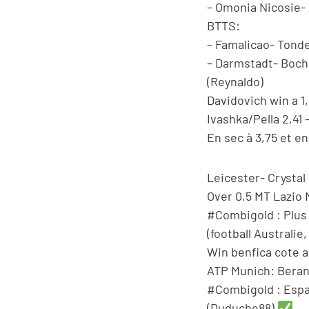
– Omonia Nicosie-
BTTS:
– Famalicao- Tonde
– Darmstadt- Boch
(Reynaldo)
Davidovich win a 1
Ivashka/Pella 2,41 
En sec à 3,75 et e
Leicester- Crystal 
Over 0,5 MT Lazio 
#Combigold : Plus
(football Australi
Win benfica cote a
ATP Munich: Berank
#Combigold : Esp
(Duduche88)