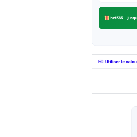
bet365
— jusqu
Utiliser le cal