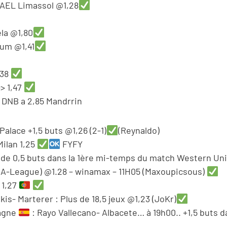
 AEL Limassol @1,28
la @1,80
um @1,41
,38
-> 1,47
n DNB a 2,85 Mandrrin
Palace +1,5 buts @1,26 (2-1)
(Reynaldo)
Milan 1,25
FYFY
 de 0,5 buts dans la 1ère mi-temps du match Western Un
e, A-League) @1.28 – winamax – 11H05 (Maxoupicsous)
 1,27
is- Marterer : Plus de 18,5 jeux @1,23 (JoKr)
agne
: Rayo Vallecano- Albacete… à 19h00.. +1,5 buts d