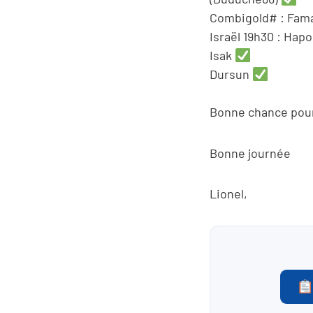
Combigold# : Fama
Israël 19h30 : Hap
Isak
Dursun
Bonne chance pour 
Bonne journée
Lionel,