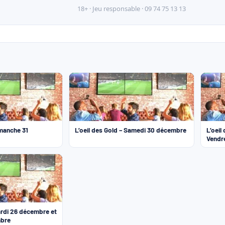
18+ · Jeu responsable · 09 74 75 13 13
imanche 31
L’oeil des Gold – Samedi 30 décembre
L’oeil
Vendr
ardi 26 décembre et
mbre