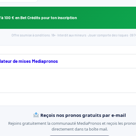
’à 100 € en Bet Crédits pour ton inscription
Offre soumise à conditions. 18+ · Interdit aux mineurs · Jouer comporte des risques · 09 74
culateur de mises Mediapronos
Reçois nos pronos gratuits par e-mail
Rejoins gratuitement la communauté MediaPronos et reçois les pronos
directement dans ta boîte mail.