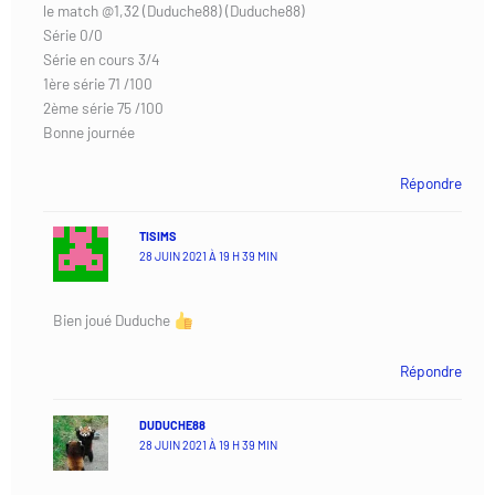
le match @1,32 (Duduche88) (Duduche88)
Série 0/0
Série en cours 3/4
1ère série 71 /100
2ème série 75 /100
Bonne journée
Répondre
TISIMS
28 JUIN 2021 À 19 H 39 MIN
Bien joué Duduche
Répondre
DUDUCHE88
28 JUIN 2021 À 19 H 39 MIN