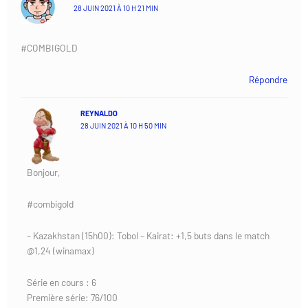
28 JUIN 2021 À 10 H 21 MIN
#COMBIGOLD
Répondre
REYNALDO
28 JUIN 2021 À 10 H 50 MIN
Bonjour,
#combigold
– Kazakhstan (15h00): Tobol – Kairat: +1,5 buts dans le match
@1,24 (winamax)
Série en cours : 6
Première série: 76/100