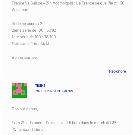
France Vs Suisse – 21h #combigold : La France se qualifie @1,30
Winamax
Série en cours : 2
2ème serie de 100 : 57/82
1ère série de 100 : 78/100
Meilleure série : 13/13
Bonne journée
Répondre
TISIMS
28 JUIN 2021 À 19 H 38 MIN
Bonjour à tous,
Euro 21h : France – Suisse —> +1.5 buts dans le match @1.35
(Winamax) TiSims