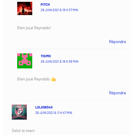
PITCH
28 JUIN 2021 À 19 H 37 MIN
Bien joué Reynaldo!
Répondre
TISIMS
28 JUIN 2021 À 19 H 39 MIN
Bien joué Reynaldo
Répondre
LOLO06340
28 JUIN 2021 À 11 H 47 MIN
Salut la team