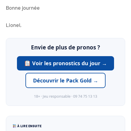
Bonne journée
Lionel,
Envie de plus de pronos ?
Voir les pronostics du jour →
Découvrir le Pack Gold →
18+ · Jeu responsable · 09 74 75 13 13
À LIRE ENSUITE