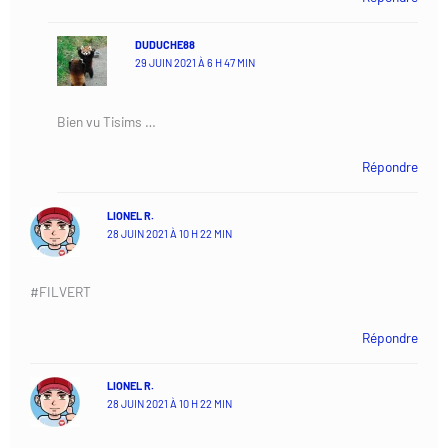
DUDUCHE88
29 JUIN 2021 À 6 H 47 MIN
Bien vu Tisims …
Répondre
LIONEL R.
28 JUIN 2021 À 10 H 22 MIN
#FILVERT
Répondre
LIONEL R.
28 JUIN 2021 À 10 H 22 MIN