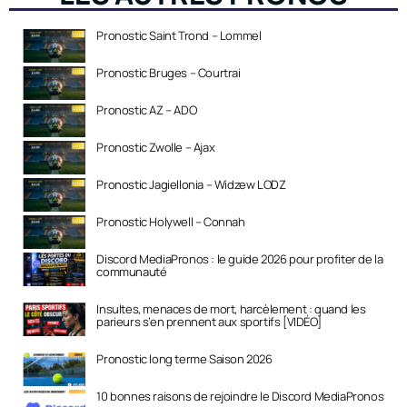
Pronostic Saint Trond – Lommel
Pronostic Bruges – Courtrai
Pronostic AZ – ADO
Pronostic Zwolle – Ajax
Pronostic Jagiellonia – Widzew LODZ
Pronostic Holywell – Connah
Discord MediaPronos : le guide 2026 pour profiter de la
communauté
Insultes, menaces de mort, harcèlement : quand les
parieurs s’en prennent aux sportifs [VIDÉO]
Pronostic long terme Saison 2026
10 bonnes raisons de rejoindre le Discord MediaPronos