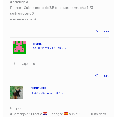
#combigold
France – Suisse moins de 3.5 buts dans le match a 1.23
serir en cours 0
meilleure série 14
Répondre
TISIMS
28 JUIN 2021 À 22 H 55 MIN
Dommage Lolo
Répondre
DUDUCHE88
28 JUIN 2021 À 13 H 08 MIN
Bonjour,
#Combigold : Croatie
- Espagne
à 18 h00.. +1,5 buts dans