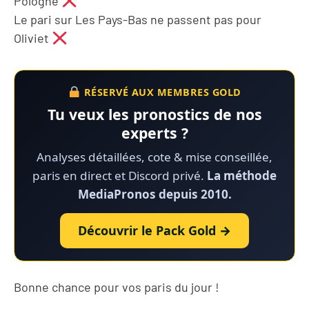
Pologne
Le pari sur Les Pays-Bas ne passent pas pour
Oliviet
RÉSERVÉ AUX MEMBRES GOLD
Tu veux les pronostics de nos
experts ?
Analyses détaillées, cote & mise conseillée,
paris en direct et Discord privé.
La méthode
MediaPronos depuis 2010.
Découvrir le Pack Gold →
Bonne chance pour vos paris du jour !