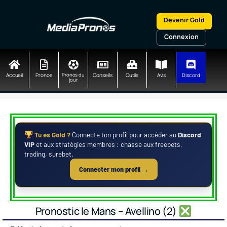
Aller
au
Devenir Gold
contenu
Connexion
Accueil
Pronos
Pronos du
Conseils
Outils
Avis
Discord
jour
Tu es Gold ?
Connecte ton profil pour accéder au
Discord
VIP
et aux stratégies membres : chasse aux freebets,
trading, surebet.
Connecter mon profil →
Pronostic le Mans – Avellino (2)