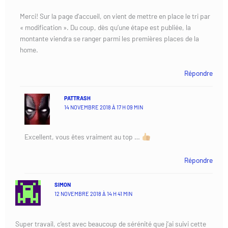
Merci! Sur la page d’accueil, on vient de mettre en place le tri par
« modification ». Du coup, dès qu’une étape est publiée, la
montante viendra se ranger parmi les premières places de la
home.
Répondre
PATTRASH
14 NOVEMBRE 2018 À 17 H 09 MIN
Excellent, vous êtes vraiment au top …
Répondre
SIMON
12 NOVEMBRE 2018 À 14 H 41 MIN
Super travail, c’est avec beaucoup de sérénité que j’ai suivi cette