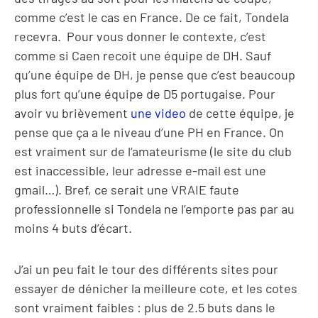
comme c’est le cas en France. De ce fait, Tondela
recevra. Pour vous donner le contexte, c’est
comme si Caen recoit une équipe de DH. Sauf
qu’une équipe de DH, je pense que c’est beaucoup
plus fort qu’une équipe de D5 portugaise. Pour
avoir vu brièvement
une video
de cette équipe, je
pense que ça a le niveau d’une PH en France. On
est vraiment sur de l’amateurisme (le site du club
est inaccessible, leur adresse e-mail est une
gmail…). Bref, ce serait une VRAIE faute
professionnelle si Tondela ne l’emporte pas par au
moins 4 buts d’écart.
J’ai un peu fait le tour des différents sites pour
essayer de dénicher la meilleure cote, et les cotes
sont vraiment faibles : plus de 2.5 buts dans le