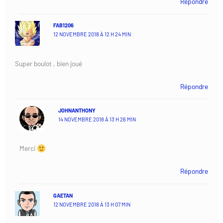
Répondre
FAB1206
12 NOVEMBRE 2018 À 12 H 24 MIN
Super boulot , bien joué
Répondre
JOHNANTHONY
14 NOVEMBRE 2018 À 13 H 26 MIN
Merci
Répondre
GAETAN
12 NOVEMBRE 2018 À 13 H 07 MIN