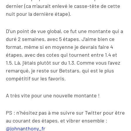
dernier (ca m’aurait enlevé le casse-tête de cette
nuit pour la dernière étape).
D’un point de vue global, ce fut une montante qui a
duré 2 semaines, avec 5 étapes. J’aime bien ce
format, même si en moyenne je devrais faire 4
étapes, avec des cotes qui tournent entre 1.4 et
1.5. Là, j’étais plutôt sur du 1.3. Comme vous l’avez
remarqué, je reste sur Betstars, qui est le plus
compétitif sur les favoris.
A très vite pour une nouvelle montante !
PS : n’hésitez pas à me suivre sur Twitter pour être
au courant des étapes, et vibrer ensemble :
@johnanthony_fr