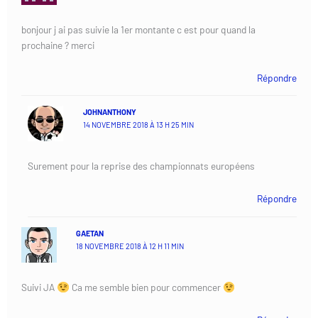
bonjour j ai pas suivie la 1er montante c est pour quand la
prochaine ? merci
Répondre
JOHNANTHONY
14 NOVEMBRE 2018 À 13 H 25 MIN
Surement pour la reprise des championnats européens
Répondre
GAETAN
18 NOVEMBRE 2018 À 12 H 11 MIN
Suivi JA
Ca me semble bien pour commencer