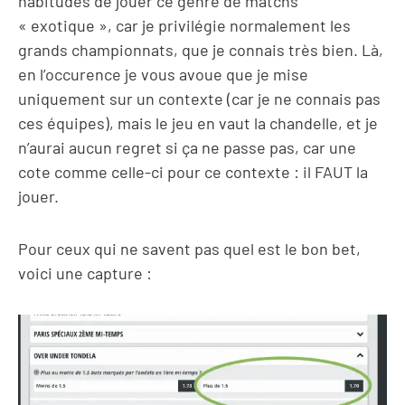
habitudes de jouer ce genre de matchs
« exotique », car je privilégie normalement les
grands championnats, que je connais très bien. Là,
en l’occurence je vous avoue que je mise
uniquement sur un contexte (car je ne connais pas
ces équipes), mais le jeu en vaut la chandelle, et je
n’aurai aucun regret si ça ne passe pas, car une
cote comme celle-ci pour ce contexte : il FAUT la
jouer.
Pour ceux qui ne savent pas quel est le bon bet,
voici une capture :