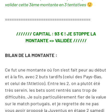
valider cette 3ème montante en 3 tentatives
======================================
/////// CAPITAL : 93 € ! JE STOPPE LA
MONTANTE => VALIDÉE //////
BILAN DE LA MONTANTE :
Ce fut une montante où l’on s’est fait peur au début
et à la fin, avec 2 buts tardifs (celui des Pays-Bas,
et celui de l’Atletico). Entre les 2, on a plutôt été
très serein, les bets sont rentrés sans trop de
difficultés. Je suis particulièrement fier de la value
sur le match portugais, et je regrette de ne pas
vous avoir proposé la Juventus en étape 2 samedi