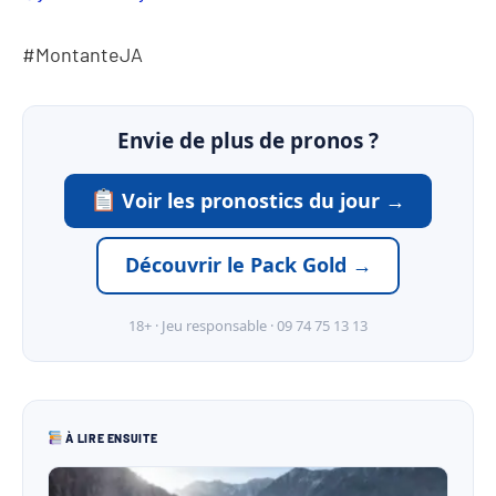
#MontanteJA
Envie de plus de pronos ?
Voir les pronostics du jour →
Découvrir le Pack Gold →
18+ · Jeu responsable · 09 74 75 13 13
À LIRE ENSUITE