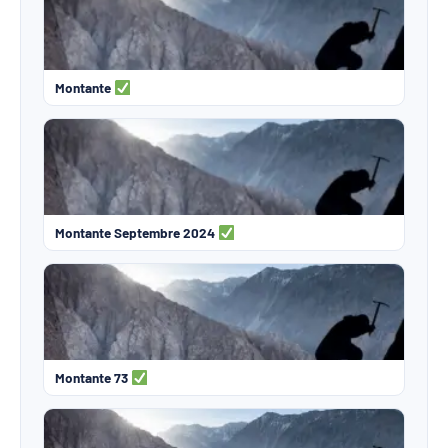
Montante
Montante Septembre 2024
Montante 73