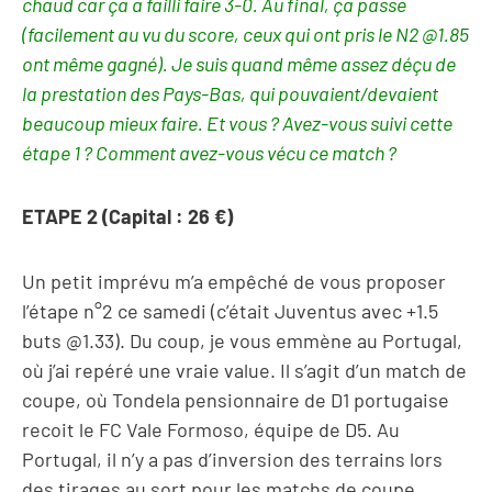
chaud car ça a failli faire 3-0. Au final, ça passe
(facilement au vu du score, ceux qui ont pris le N2 @1.85
ont même gagné). Je suis quand même assez déçu de
la prestation des Pays-Bas, qui pouvaient/devaient
beaucoup mieux faire. Et vous ? Avez-vous suivi cette
étape 1 ? Comment avez-vous vécu ce match ?
ETAPE 2 (Capital : 26 €)
Un petit imprévu m’a empêché de vous proposer
l’étape n°2 ce samedi (c’était Juventus avec +1.5
buts @1.33). Du coup, je vous emmène au Portugal,
où j’ai repéré une vraie value. Il s’agit d’un match de
coupe, où Tondela pensionnaire de D1 portugaise
recoit le FC Vale Formoso, équipe de D5. Au
Portugal, il n’y a pas d’inversion des terrains lors
des tirages au sort pour les matchs de coupe,