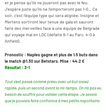
et je pense qu’ils ne joueront pas avec le feu.
J’espère juste qu’ils ne l’emporteront pas 1-0… Ce
soir, c’est l’équipe type qui sera alignée, Insigne et
Mertens sortiront leur tenue de gala et sauront
faire des merveilles face à une équipe de Belgrade
qui voyage mal en LDC (défaite 6-1 au Parc, 4-0 à
Anfield).
Pronostic : Naples gagne et plus de 1.5 buts dans
le match @1.30 sur Betstars. Mise : 44.2 €
Résultat : 3-1
Tout s’est passé comme prévu avec un but assez
rapide, puis un second avant la mi-temps. On n’a pas eu
besoin de souffrir pour valider cette étape. Je savais
que je pouvais faire confiance à mes petits napolitains