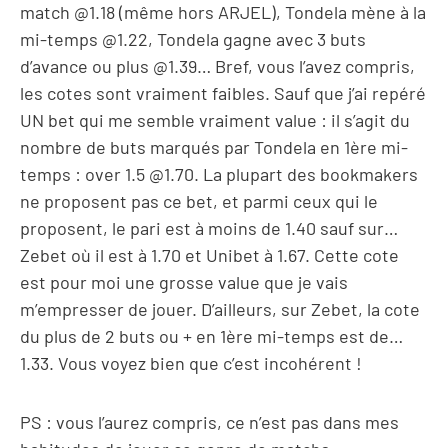
match @1.18 (même hors ARJEL), Tondela mène à la
mi-temps @1.22, Tondela gagne avec 3 buts
d’avance ou plus @1.39… Bref, vous l’avez compris,
les cotes sont vraiment faibles. Sauf que j’ai repéré
UN bet qui me semble vraiment value : il s’agit du
nombre de buts marqués par Tondela en 1ère mi-
temps : over 1.5 @1.70. La plupart des bookmakers
ne proposent pas ce bet, et parmi ceux qui le
proposent, le pari est à moins de 1.40 sauf sur…
Zebet où il est à 1.70 et Unibet à 1.67. Cette cote
est pour moi une grosse value que je vais
m’empresser de jouer. D’ailleurs, sur Zebet, la cote
du plus de 2 buts ou + en 1ère mi-temps est de…
1.33. Vous voyez bien que c’est incohérent !
PS : vous l’aurez compris, ce n’est pas dans mes