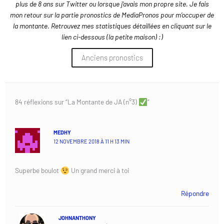
plus de 8 ans sur Twitter ou lorsque j’avais mon propre site. Je fais
mon retour sur la partie pronostics de MediaPronos pour m’occuper de
la montante. Retrouvez mes statistiques détaillées en cliquant sur le
lien ci-dessous (la petite maison) :)
Anciens pronostics
84 réflexions sur “La Montante de JA (n°3)
”
MEDHY
12 NOVEMBRE 2018 À 11 H 13 MIN
Superbe boulot
Un grand merci à toi
Répondre
JOHNANTHONY