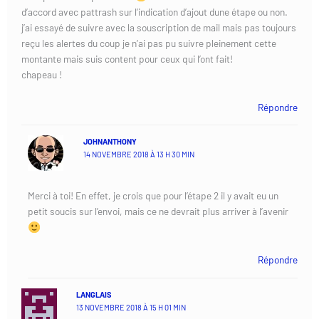
d’accord avec pattrash sur l’indication d’ajout dune étape ou non.
j’ai essayé de suivre avec la souscription de mail mais pas toujours
reçu les alertes du coup je n’ai pas pu suivre pleinement cette
montante mais suis content pour ceux qui l’ont fait!
chapeau !
Répondre
JOHNANTHONY
14 NOVEMBRE 2018 À 13 H 30 MIN
Merci à toi! En effet, je crois que pour l’étape 2 il y avait eu un
petit soucis sur l’envoi, mais ce ne devrait plus arriver à l’avenir
Répondre
LANGLAIS
13 NOVEMBRE 2018 À 15 H 01 MIN