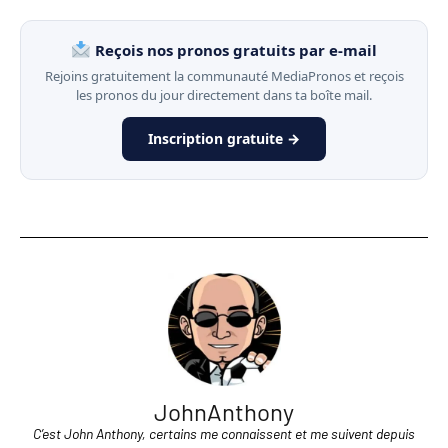
Reçois nos pronos gratuits par e-mail
Rejoins gratuitement la communauté MediaPronos et reçois
les pronos du jour directement dans ta boîte mail.
Inscription gratuite →
JohnAnthony
C’est John Anthony, certains me connaissent et me suivent depuis