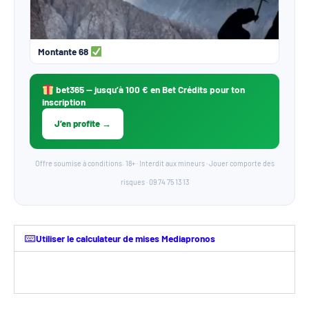
Montante 68
bet365
— jusqu’à 100 € en Bet Crédits pour ton
inscription
J’en profite →
Offre soumise à conditions. 18+ · Interdit aux mineurs · Jouer comporte des
risques · 09 74 75 13 13
Utiliser le calculateur de mises Mediapronos