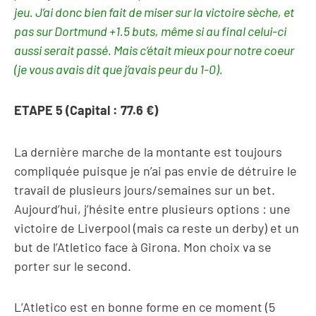
jeu. J’ai donc bien fait de miser sur la victoire sèche, et
pas sur Dortmund +1.5 buts, même si au final celui-ci
aussi serait passé. Mais c’était mieux pour notre coeur
(je vous avais dit que j’avais peur du 1-0).
ETAPE 5 (Capital : 77.6 €)
La dernière marche de la montante est toujours
compliquée puisque je n’ai pas envie de détruire le
travail de plusieurs jours/semaines sur un bet.
Aujourd’hui, j’hésite entre plusieurs options : une
victoire de Liverpool (mais ca reste un derby) et un
but de l’Atletico face à Girona. Mon choix va se
porter sur le second.
L’Atletico est en bonne forme en ce moment (5