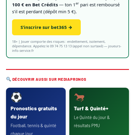
er
100 € en Bet Crédits
— ton 1
pari est remboursé
s’il est perdant (dépôt min 5 €).
S’inscrire sur bet365 →
18+ | Jouer comporte des risques : endettement, isolement,
dépendance. Appelez le 09 74 75 13 13 (appel non surtaxé) — joueurs-
info-service.fr
DÉCOUVRIR AUSSI SUR MEDIAPRONOS
Pronostics gratuits
Turf & Quinté+
du jour
Le Quinté du jour &
Football, tennis & quinté
résultats PMU
chaque jour