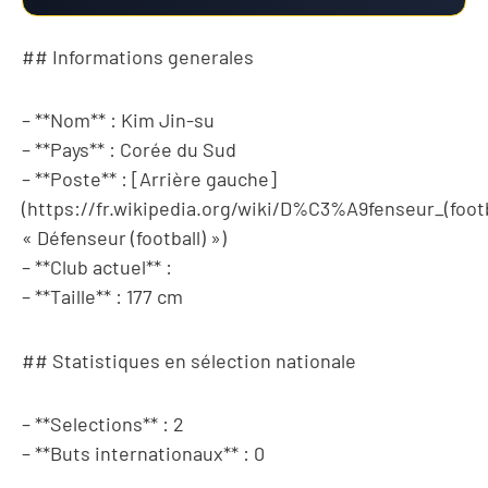
## Informations generales
– **Nom** : Kim Jin-su
– **Pays** : Corée du Sud
– **Poste** : [Arrière gauche]
(https://fr.wikipedia.org/wiki/D%C3%A9fenseur_(footb
« Défenseur (football) »)
– **Club actuel** :
– **Taille** : 177 cm
## Statistiques en sélection nationale
– **Selections** : 2
– **Buts internationaux** : 0