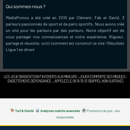
Qui sommes-nous ?
MediaPronos a été créé en 2010 par Clément, Fab et David, 3
parieurs passionnés de sport et de paris sportifs. Nous avons créé
un site pour les parieurs par des parieurs. Notre objectif est de
vous partager nos connaissances et notre expérience. Rigueur,
partage et réussite, voici comment est construit ce site !
Résultats
Ligue 1 en direct
LES JEUX D’ARGENT SONT INTERDITS AUX MINEURS – JOUER COMPORTE DES RISQUES :
ENDETTEMENT, DÉPENDANCE… APPELEZ LE 09 74 75 13 13 (APPEL NON SURTAXÉ)
Turf & Quinté
·
Analyses matchs avancées
·
Pronostics du jour
·
Jeu
responsable