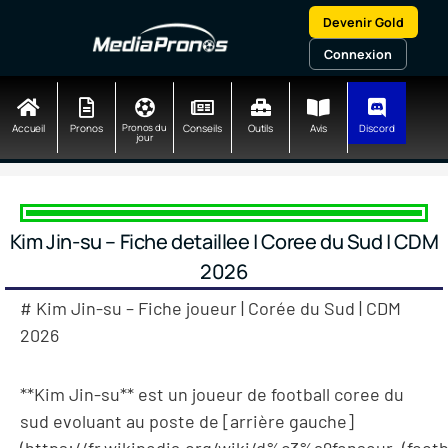
Aller
Devenir Gold
au
contenu
Connexion
Accueil
Pronos
Pronos du
Conseils
Outils
Avis
Discord
jour
Kim Jin-su – Fiche detaillee | Coree du Sud | CDM
2026
# Kim Jin-su – Fiche joueur | Corée du Sud | CDM
2026
**Kim Jin-su** est un joueur de football coree du
sud evoluant au poste de [arrière gauche]
(https://fr.wikipedia.org/wiki/d%c3%a9fenseur_(footba