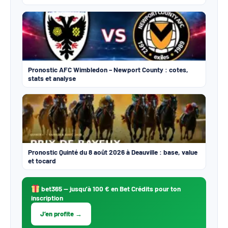
Pronostic AFC Wimbledon – Newport County : cotes,
stats et analyse
Pronostic Quinté du 8 août 2026 à Deauville : base, value
et tocard
bet365
— jusqu’à 100 € en Bet Crédits pour ton
inscription
J’en profite →