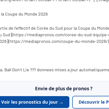
 la Coupe du Monde 2026
artie de l’effectif de Corée du Sud pour la Coupe du Mond
u Sud](https://mediapronos.com/coree-du-sud-équipe-
2026](https://mediapronos.com/coupe-du-monde-2026/)
a, Ball Don’t Lie ??? donnees mises a jour automatiquem
Envie de plus de pronos ?
Voir les pronostics du jour →
Découvrir le 