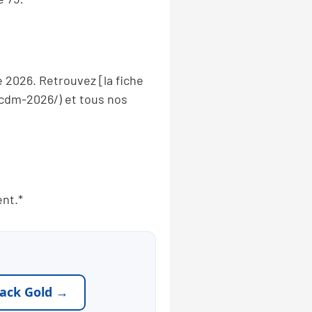
e 2026. Retrouvez [la fiche
cdm-2026/) et tous nos
ent.*
Pack Gold →