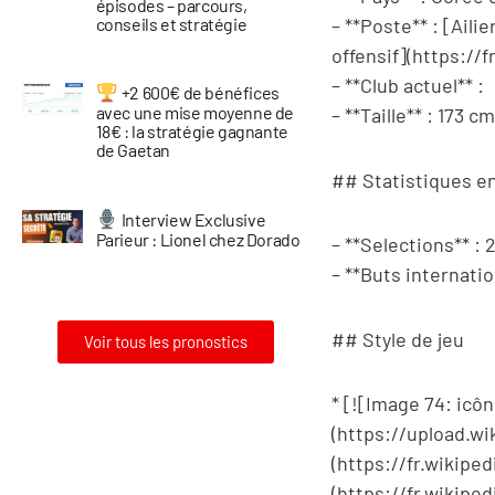
épisodes – parcours,
conseils et stratégie
– **Poste** : [Aili
offensif](https://f
– **Club actuel** :
+2 600€ de bénéfices
avec une mise moyenne de
– **Taille** : 173 cm
18€ : la stratégie gagnante
de Gaetan
## Statistiques en
Interview Exclusive
Parieur : Lionel chez Dorado
– **Selections** : 
– **Buts internatio
## Style de jeu
Voir tous les pronostics
* [![Image 74: icô
(https://upload.w
(https://fr.wikiped
(https://fr.wikiped