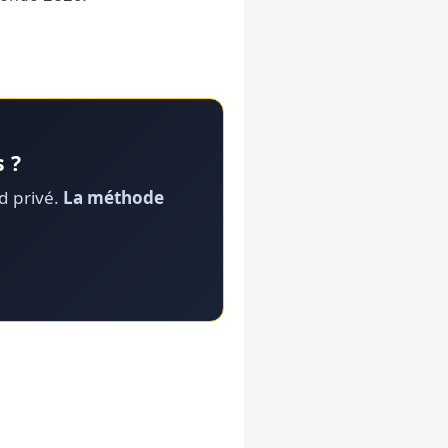
 ?
rd privé.
La méthode