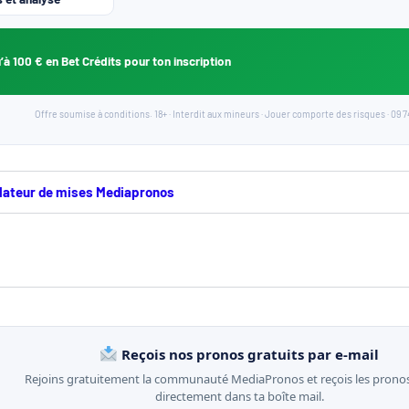
’à 100 € en Bet Crédits pour ton inscription
Offre soumise à conditions. 18+ · Interdit aux mineurs · Jouer comporte des risques · 09 74
culateur de mises Mediapronos
Reçois nos pronos gratuits par e-mail
Rejoins gratuitement la communauté MediaPronos et reçois les pronos
directement dans ta boîte mail.