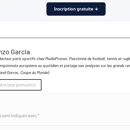
Inscription gratuite →
nzo Garcia
acteur paris sportifs chez MediaPronos. Passionné de football, tennis et rugby
mpionnats européens au quotidien et partage ses analyses sur les grands r
and-Garros, Coupe du Monde).
Anciens pronostics
s sont indiqués avec
*