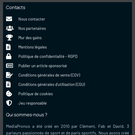
Contacts
Nous contacter
Nos partenaires
Mur des gains
Mentions légales
Politique de confidentialité - RGPD
Publier un article sponsorisé
Conditions générales de vente (CGV)
Conditions générales d'utilisation (CGU)
Politique de cookies
Jeu responsable
Qui sommes-nous ?
MediaPronos a été créé en 2010 par Clément, Fab et David, 3
parieurs passionnés de sport et de paris sportifs. Nous avons créé