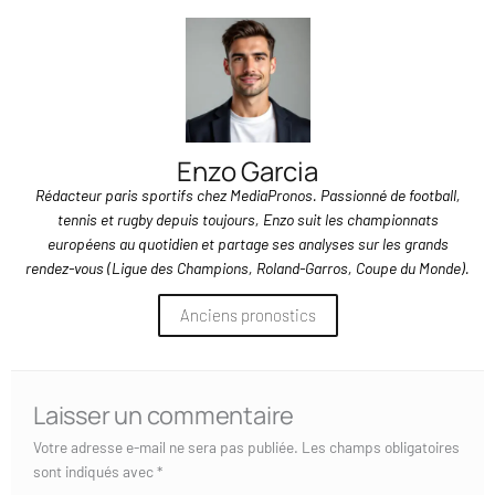
Enzo Garcia
Rédacteur paris sportifs chez MediaPronos. Passionné de football,
tennis et rugby depuis toujours, Enzo suit les championnats
européens au quotidien et partage ses analyses sur les grands
rendez-vous (Ligue des Champions, Roland-Garros, Coupe du Monde).
Anciens pronostics
Laisser un commentaire
Votre adresse e-mail ne sera pas publiée.
Les champs obligatoires
sont indiqués avec
*