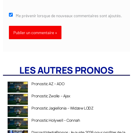
Me prévenir lorsque de nouveaux commentaires sont ajoutés.
LES AUTRES PRONOS
Pronostic AZ – ADO
Pronostic Zwolle – Ajax
Pronostic Jagiellonia – Widzew LODZ
Pronostic Holywell – Connah
Discord MediaPronos : le guide 2026 pour profiter de la