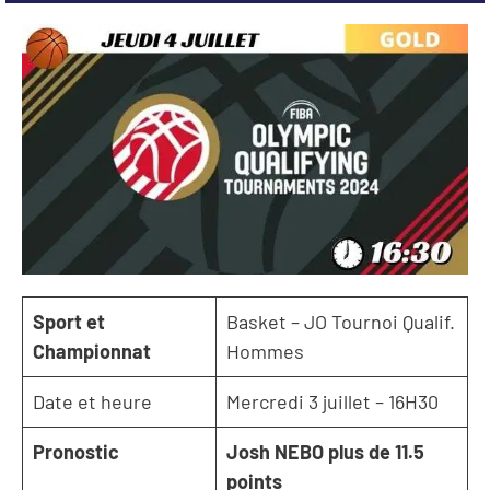
Sport et
Basket – JO Tournoi Qualif.
Championnat
Hommes
Date et heure
Mercredi 3 juillet – 16H30
Pronostic
Josh NEBO plus de 11.5
points