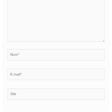
Nom*
E-
mail*
Site