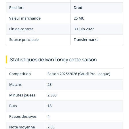
Pied fort
Droit
Valeur marchande
25 M€
Fin de contrat
30 juin 2027
Source principale
Transfermarkt
Statistiques de Ivan Toney cette saison
Competition
Saison 2025/2026 (Saudi Pro League)
Matchs
28
Minutes jouees
2 380
Buts
18
Passes decisives
4
Note moyenne
7,55