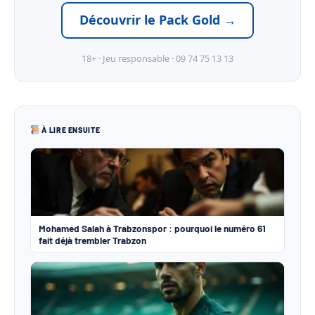
Découvrir le Pack Gold →
18+ · Jeu responsable · 09 74 75 13 13
À LIRE ENSUITE
Mohamed Salah à Trabzonspor : pourquoi le numéro 61
fait déjà trembler Trabzon