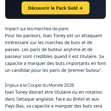
Découvrir le Pack Gold →
Impact sur les marches de paris
Pour les parieurs, Ivan Toney est un attaquant
intéressant sur les marches de buts et de
passes. Les paris de buteur anytime et de
passeur sont credibles quand il est titulaire. Sa
capacite a marquer des buts importants en font
un candidat pour les paris de ‘premier buteur’.
Enjeux a la Coupe du Monde 2026
Ivan Toney devrait etre titulaire ou en rotation
dans l’attaque anglaise. Face au Brésil et aux
Pays-Bas, sa capacite a marquer des buts sera