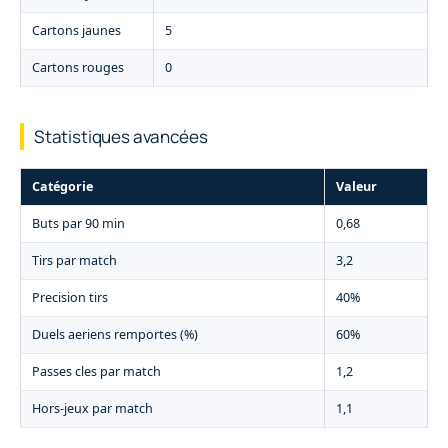
Cartons jaunes
5
Cartons rouges
0
Statistiques avancées
Catégorie
Valeur
Buts par 90 min
0,68
Tirs par match
3,2
Precision tirs
40%
Duels aeriens remportes (%)
60%
Passes cles par match
1,2
Hors-jeux par match
1,1