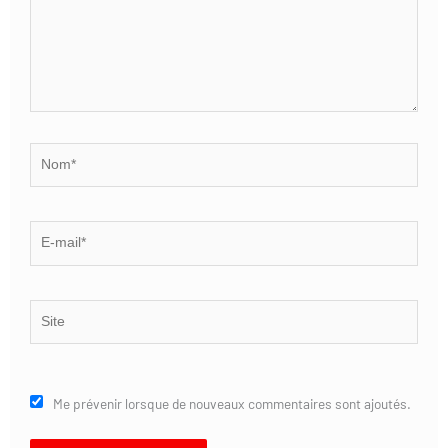
Nom*
E-
mail*
Site
Me prévenir lorsque de nouveaux commentaires sont ajoutés.