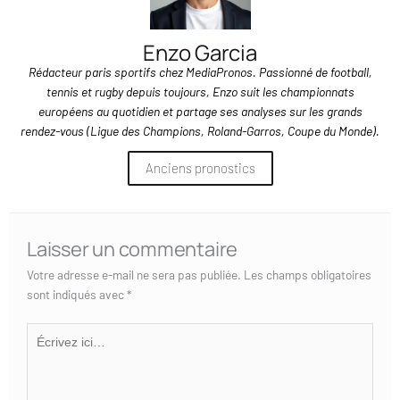
Enzo Garcia
Rédacteur paris sportifs chez MediaPronos. Passionné de football,
tennis et rugby depuis toujours, Enzo suit les championnats
européens au quotidien et partage ses analyses sur les grands
rendez-vous (Ligue des Champions, Roland-Garros, Coupe du Monde).
Anciens pronostics
Laisser un commentaire
Votre adresse e-mail ne sera pas publiée.
Les champs obligatoires
sont indiqués avec
*
Écrivez
ici…