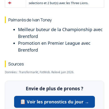
selections et 2 but(s) avec les Three Lions.
Palmarès de Ivan Toney
Meilleur buteur de la Championship avec
Brentford
Promotion en Premier League avec
Brentford
Sources
Données : Transfermarkt, FotMob. Relevé juin 2026.
Envie de plus de pronos ?
Voir les pronostics du jour →