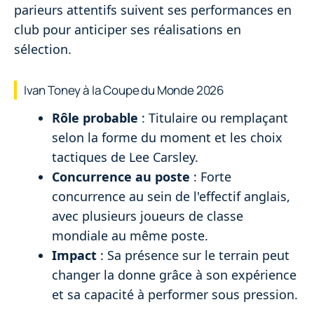
parieurs attentifs suivent ses performances en
club pour anticiper ses réalisations en
sélection.
Ivan Toney à la Coupe du Monde 2026
Rôle probable
: Titulaire ou remplaçant
selon la forme du moment et les choix
tactiques de Lee Carsley.
Concurrence au poste
: Forte
concurrence au sein de l'effectif anglais,
avec plusieurs joueurs de classe
mondiale au même poste.
Impact
: Sa présence sur le terrain peut
changer la donne grâce à son expérience
et sa capacité à performer sous pression.