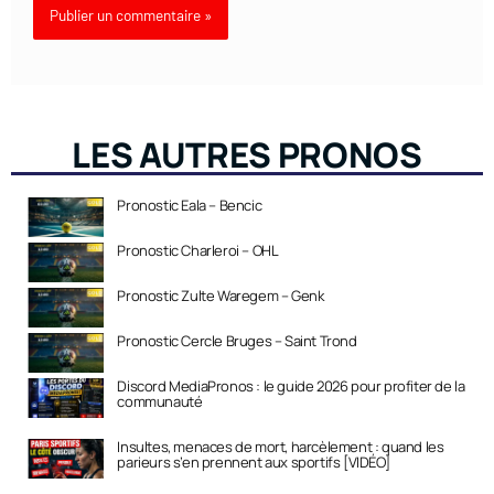
LES AUTRES PRONOS
Pronostic Eala – Bencic
Pronostic Charleroi – OHL
Pronostic Zulte Waregem – Genk
Pronostic Cercle Bruges – Saint Trond
Discord MediaPronos : le guide 2026 pour profiter de la
communauté
Insultes, menaces de mort, harcèlement : quand les
parieurs s’en prennent aux sportifs [VIDÉO]