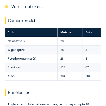
Voir l’
, notre
et
.
Carrière en club
Club
Matchs
Buts
Newcastle B
20
5
Wigan (prêt)
18
3
Peterborough (prêt)
28
8
Brentford
128
67
Al Ahli
30+
20+
En sélection
Angleterre
International anglais, Ivan Toney compte 10