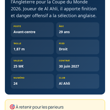
l'Angleterre pour la Coupe du Monde
2026. Joueur de Al Ahli, il apporte finition
et danger offensif a la sélection anglaise.
POSTE
ÂGE
Avant-centre
29 ans
TAILLE
PIED
1,87 m
Droit
VALEUR
CONTRAT
25 M€
30 juin 2027
NUMÉRO
CLUB
24
Al Ahli
À retenir pour les parieurs