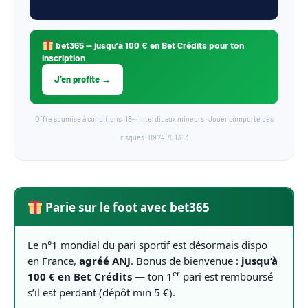
bet365
— jusqu’à 100 € en Bet Crédits pour ton
inscription
J’en profite →
Offre soumise à conditions. 18+ · Interdit aux mineurs · Jouer comporte des
risques · 09 74 75 13 13
Parie sur le foot avec bet365
Le n°1 mondial du pari sportif est désormais dispo
en France,
agréé ANJ
. Bonus de bienvenue :
jusqu’à
er
100 € en Bet Crédits
— ton 1
pari est remboursé
s’il est perdant (dépôt min 5 €).