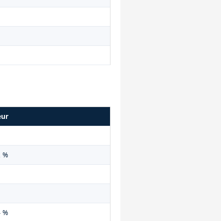
eur
2 %
4 %