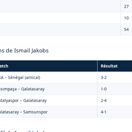
27
10
54
s de Ismaïl Jakobs
atch
Résultat
A – Sénégal (amical)
3-2
sımpaşa – Galatasaray
1-0
talyaspor – Galatasaray
2-4
latasaray – Samsunspor
4-1