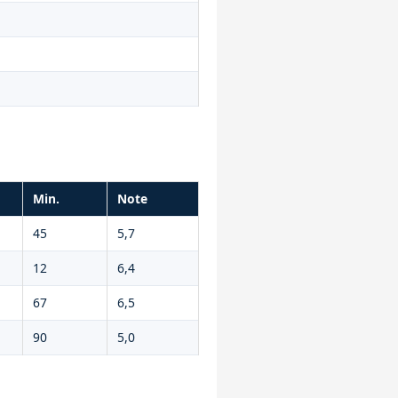
Min.
Note
45
5,7
12
6,4
67
6,5
90
5,0