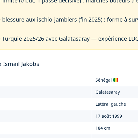
if limité (0 but, 1 passe décisive) : marchés buteurs à
blessure aux ischio-jambiers (fin 2025) : forme à sur
Turquie 2025/26 avec Galatasaray — expérience LDC 
e Ismaïl Jakobs
Sénégal
Galatasaray
Latéral gauche
17 août 1999
184 cm