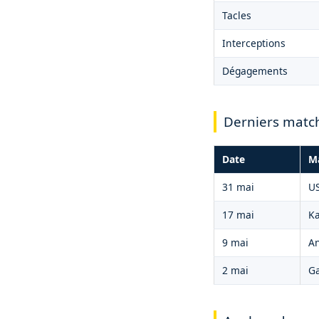
Tacles
Interceptions
Dégagements
Derniers match
Date
M
31 mai
US
17 mai
Ka
9 mai
An
2 mai
Ga