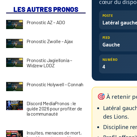
cœur du dispos
LES AUTRES PRONOS
POSTE
Pronostic AZ – ADO
Latéral gauch
PIED
Pronostic Zwolle – Ajax
Gauche
Pronostic Jagiellonia –
NUMÉRO
Widzew LODZ
4
Pronostic Holywell – Connah
À retenir p
Discord MediaPronos : le
Latéral gauch
guide 2026 pour profiter de
la communauté
des Lions.
Discipline r
Insultes, menaces de mort,