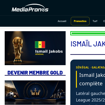
Aller
au
contenu
Accueil
Pronostics
Turf
C
ISMAÏL JA
SÉNÉGAL · GALATAS
DEVENIR MEMBRE GOLD
Ismaïl Jak
complète
Latéral gauche
League 2025/26