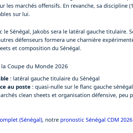
ur les marchés offensifs. En revanche, sa discipline 
bles sur lui.
le Sénégal, Jakobs sera le latéral gauche titulaire. 
 autres défenseurs formera une charnière expérimentée
eets et composition du Sénégal.
à la Coupe du Monde 2026
able
: latéral gauche titulaire du Sénégal
ce au poste
: quasi-nulle sur le flanc gauche sénégal
archés clean sheets et organisation défensive, peu 
 complet (Sénégal)
, notre
pronostic Sénégal CDM 2026