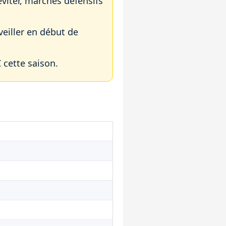
 éviter, marchés défensifs
veiller en début de
cette saison.