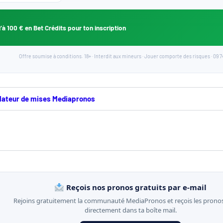
’à 100 € en Bet Crédits pour ton inscription
Offre soumise à conditions. 18+ · Interdit aux mineurs · Jouer comporte des risques · 09 74
culateur de mises Mediapronos
Reçois nos pronos gratuits par e-mail
Rejoins gratuitement la communauté MediaPronos et reçois les pronos
directement dans ta boîte mail.