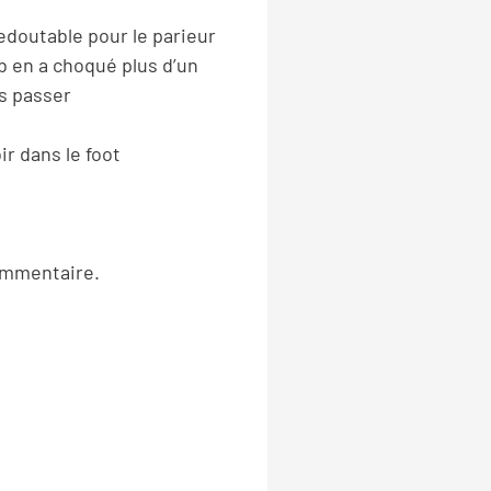
edoutable pour le parieur
ab en a choqué plus d’un
us passer
ir dans le foot
commentaire.