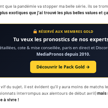
nt que la pandémie va stopper ma belle série, ils se tro
lus exotiques que j’ai trouvé les plus belles values et ç
RÉSERVÉ AUX MEMBRES GOLD
Tu veux les pronostics de nos experts
taillées, cote & mise conseillée, paris en direct et Disco
MediaPronos depuis 2010.
Découvrir le Pack Gold →
vif du sujet, il est évident qu’il y aura moins de matchs 
pionnats interrompus aux alentours de début avril)
mais 
e à vivre !