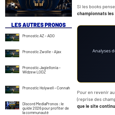
Si les books pense
championnats les p
LES AUTRES PRONOS
Pronostic AZ – ADO
Analyses dé
Pronostic Zwolle – Ajax
Pronostic Jagiellonia –
Widzew LODZ
Pronostic Holywell – Connah
Pour en revenir au 
(reprise des cham
Discord MediaPronos : le
que le site continu
guide 2026 pour profiter de
la communauté