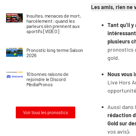
Les amis, rien ne 
Insultes, menaces de mort,
harcèlement : quand les
Tant qu’il y
parieurs s’en prennent aux
sportifs [VIDÉO]
intéressant
plusieurs c
pronostics 
Pronostic long terme Saison
2026
gold.
Nous vous i
10 bonnes raisons de
rejoindre le Discord
Live Hors A
MediaPronos
opportunité
Aussi dans l
Voir tous les pronostics
rédaction d
Gold sur de
vos avis)
.