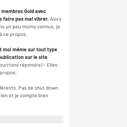
ux membres Gold avec
 faire pas mal vibrer.
Alors
chs un peu moins connus, je
 à ce propos.
et moi même sur tout type
ublication sur le site
ourrions répondre) – Elles
 propos.
fférents. Pas de shut down
 rien et je compte bien