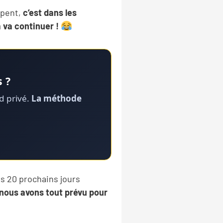
mpent,
c’est dans les
a va continuer !
 ?
rd privé.
La méthode
les 20 prochains jours
nous avons tout prévu pour