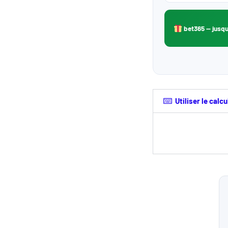
bet365
— jusqu
Utiliser le cal