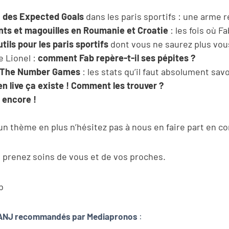
on des Expected Goals
dans les paris sportifs : une arme r
ts et magouilles en Roumanie et Croatie
: les fois où F
tils pour les paris sportifs
dont vous ne saurez plus vo
e Lionel :
comment Fab repère-t-il ses pépites ?
 The Number Games
: les stats qu’il faut absolument savo
en live ça existe ! Comment les trouver ?
s encore !
un thème en plus n’hésitez pas à nous en faire part en 
 prenez soins de vous et de vos proches.
b
ANJ recommandés par Mediapronos
: