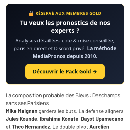
RÉSERVÉ AUX MEMBRES GOLD
Tu veux les pronostics de nos
experts ?
Analyses détaillées, cote & mise conseillée,
paris en direct et Discord privé.
La méthode
MediaPronos depuis 2010.
Découvrir le Pack Gold →
La composition probable des Bleus : Deschamps
sans ses Parisiens
Mike Maignan
gardera les buts. La defense alignera
Jules Kounde
,
Ibrahima Konate
,
Dayot Upamecano
et
Theo Hernandez
. Le double pivot
Aurelien