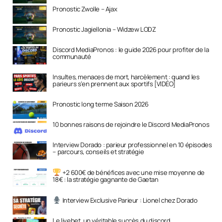
Pronostic Zwolle – Ajax
Pronostic Jagiellonia – Widzew LODZ
Discord MediaPronos : le guide 2026 pour profiter de la
communauté
Insultes, menaces de mort, harcèlement : quand les
parieurs s’en prennent aux sportifs [VIDÉO]
Pronostic long terme Saison 2026
10 bonnes raisons de rejoindre le Discord MediaPronos
Interview Dorado : parieur professionnel en 10 épisodes
– parcours, conseils et stratégie
+2 600€ de bénéfices avec une mise moyenne de
18€ : la stratégie gagnante de Gaetan
Interview Exclusive Parieur : Lionel chez Dorado
Le livebet, un véritable succès du discord