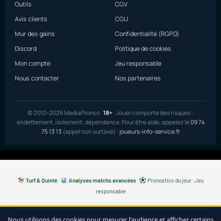
Outils
CGV
Avis clients
CGU
Mur des gains
Confidentialité (RGPD)
Discord
Politique de cookies
Mon compte
Jeu responsable
Nous contacter
Nos partenaires
© 2010–2026 MediaPronos ·
18+
· Jouer comporte des risques :
endettement, isolement, dépendance. Pour être aidé, appelez le
09 74
75 13 13
(appel non surtaxé) ·
joueurs-info-service.fr
Turf & Quinté
·
Analyses matchs avancées
·
Pronostics du jour
·
Jeu
responsable
Nous utilisons des cookies pour mesurer l’audience et afficher certains