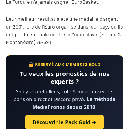
La Turquie n’a jamais gagné l’EuroBasket.
Leur meilleur résultat a été une médaille d’argent
en 2001, lors de l’Euro organisé dans leur pays où ils
ont perdu en finale contre la Yougoslavie (Serbie &
Monténégro) 78-69 !
RÉSERVÉ AUX MEMBRES GOLD
Tu veux les pronostics de nos
experts ?
Analyses détaillées, cote & mise conseillée,
paris en direct et Discord privé.
La méthode
MediaPronos depuis 2010.
Découvrir le Pack Gold →