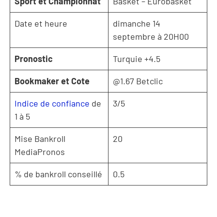
Sport et Championnat
Basket – Eurobasket
Date et heure
dimanche 14
septembre à 20H00
Pronostic
Turquie +4.5
Bookmaker et Cote
@1.67 Betclic
Indice de confiance
de
3/5
1 à 5
Mise Bankroll
20
MediaPronos
% de bankroll conseillé
0.5