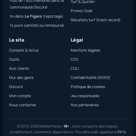
Plus de 1 400 membres dans la
Turf & Quinté+
communauté Discord
Pronos Gold
Vu dans
Le Figaro
(reportage)
Résultats turf (track record)
14 jours satisfait ou remboursé
Le site
Légal
Conseils & Actus
Mentions légales
Outils
CGV
Avis clients
CGU
Mur des gains
Confidentialité (RGPD)
Discord
Politique de cookies
Mon compte
Jeu responsable
Nous contacter
Nos partenaires
© 2010–2026 MediaPronos ·
18+
· Jouer comporte des risques :
endettement, isolement, dépendance. Pour être aidé, appelez le
09 74