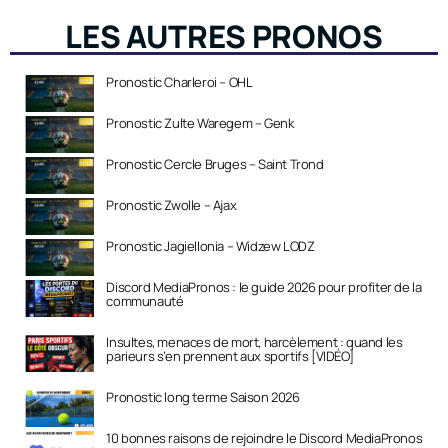
LES AUTRES PRONOS
Pronostic Charleroi – OHL
Pronostic Zulte Waregem – Genk
Pronostic Cercle Bruges – Saint Trond
Pronostic Zwolle – Ajax
Pronostic Jagiellonia – Widzew LODZ
Discord MediaPronos : le guide 2026 pour profiter de la
communauté
Insultes, menaces de mort, harcèlement : quand les
parieurs s’en prennent aux sportifs [VIDÉO]
Pronostic long terme Saison 2026
10 bonnes raisons de rejoindre le Discord MediaPronos