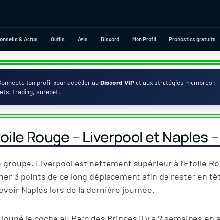
onseils & Actus
Outils
Avis
Discord
Mon Profil
Pronostics gratuits
onnecte ton profil pour accéder au
Discord VIP
et aux stratégies membres :
ets, trading, surebet.
toile Rouge – Liverpool et Naples 
roupe. Liverpool est nettement supérieur à l’Etoile Rou
r 3 points de ce long déplacement afin de rester en tê
evoir Naples lors de la dernière journée.
 loupé le coche au Parc des Princes il y a 2 semaines en 