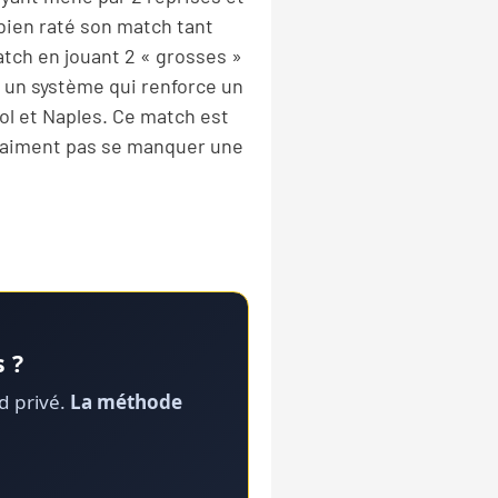
à bien raté son match tant
tch en jouant 2 « grosses »
c un système qui renforce un
ool et Naples. Ce match est
 vraiment pas se manquer une
 ?
rd privé.
La méthode