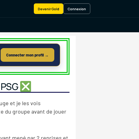
Devenir Gold
Connexion
Connecter mon profil →
– PSG
ge et je les vois
te du groupe avant de jouer
ayant mené par 2 reprises et