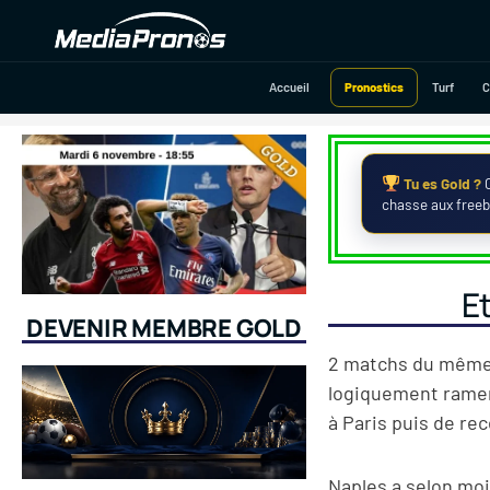
Aller
au
contenu
Accueil
Pronostics
Turf
C
Tu es Gold ?
C
chasse aux freeb
E
DEVENIR MEMBRE GOLD
2 matchs du même g
logiquement ramene
à Paris puis de rec
Naples a selon moi