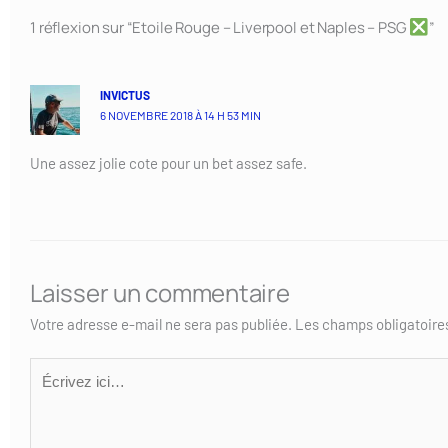
1 réflexion sur “Etoile Rouge – Liverpool et Naples – PSG
”
INVICTUS
6 NOVEMBRE 2018 À 14 H 53 MIN
Une assez jolie cote pour un bet assez safe.
Laisser un commentaire
Votre adresse e-mail ne sera pas publiée.
Les champs obligatoire
Écrivez
ici…