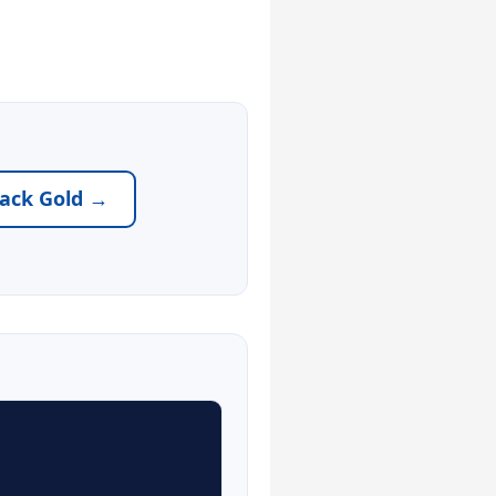
Pack Gold →