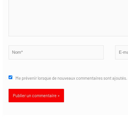
Nom*
E-
mail*
Me prévenir lorsque de nouveaux commentaires sont ajoutés.