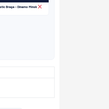
stic Braga – Dinamo Minsk