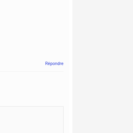
Répondre