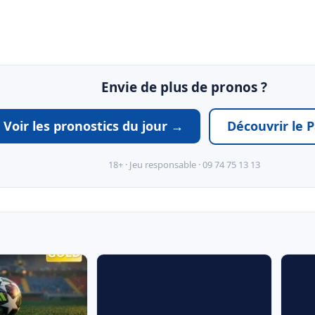
Envie de plus de pronos ?
Voir les pronostics du jour →
Découvrir le 
18+ · Jeu responsable · 09 74 75 13 13