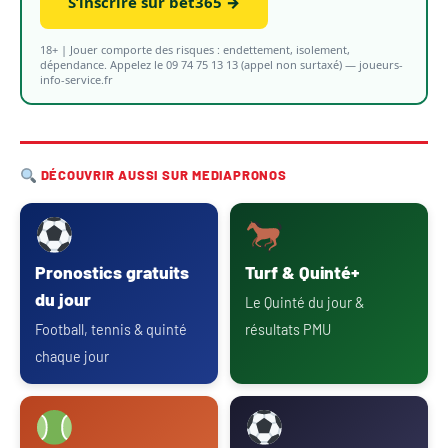
S’inscrire sur bet365 →
18+ | Jouer comporte des risques : endettement, isolement,
dépendance. Appelez le 09 74 75 13 13 (appel non surtaxé) — joueurs-
info-service.fr
DÉCOUVRIR AUSSI SUR MEDIAPRONOS
Pronostics gratuits
Turf & Quinté+
du jour
Le Quinté du jour &
Football, tennis & quinté
résultats PMU
chaque jour