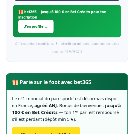
bet365
— jusqu’à 100 € en Bet Crédits pour ton
inscription
J’en profite →
Offre soumise à conditions. 18+ · Interdit aux mineurs · Jouer comporte des
risques · 09 74 75 13 13
Parie sur le foot avec bet365
Le n°1 mondial du pari sportif est désormais dispo
en France,
agréé ANJ
. Bonus de bienvenue :
jusqu’à
er
100 € en Bet Crédits
— ton 1
pari est remboursé
s’il est perdant (dépôt min 5 €).