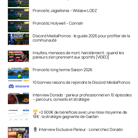
Pronostic Jagiellonia – Widzew LODZ
Pronostic Holywell – Connah
Discord MediaPronos : le guide 2026 pour profiter de la
communauté
Insultes, menaces de mort, harcèlement : quand les
parieurs s’en prennent aux sportifs [VIDÉO]
Pronostic long terme Saison 2026
10 bonnes raisons de rejoindre le Discord MediaPronos
Interview Dorado : parieur professionnel en 10 épisodes
– parcours, conseils et stratégie
+2 600€ de bénéfices avec une mise moyenne de
18€ : la stratégie gagnante de Gaetan
Interview Exclusive Parieur : Lionel chez Dorado