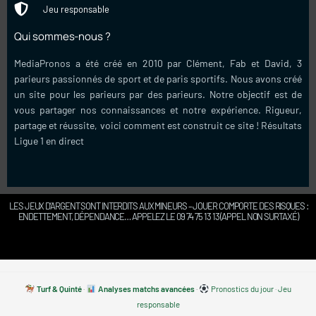
Jeu responsable
Qui sommes-nous ?
MediaPronos a été créé en 2010 par Clément, Fab et David, 3
parieurs passionnés de sport et de paris sportifs. Nous avons créé
un site pour les parieurs par des parieurs. Notre objectif est de
vous partager nos connaissances et notre expérience. Rigueur,
partage et réussite, voici comment est construit ce site !
Résultats
Ligue 1 en direct
LES JEUX D’ARGENT SONT INTERDITS AUX MINEURS – JOUER COMPORTE DES RISQUES :
ENDETTEMENT, DÉPENDANCE… APPELEZ LE 09 74 75 13 13 (APPEL NON SURTAXÉ)
Turf & Quinté
·
Analyses matchs avancées
·
Pronostics du jour
·
Jeu
responsable