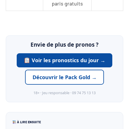
paris gratuits
Envie de plus de pronos ?
Voir les pronostics du jour →
Découvrir le Pack Gold →
18+ · Jeu responsable · 09 74 75 13 13
À LIRE ENSUITE