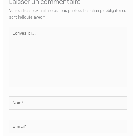
Laisser un commentaire
Votre adresse e-mail ne sera pas publiée.
Les champs obligatoires
sont indiqués avec
*
Écrivez
ici…
Nom*
E-
mail*