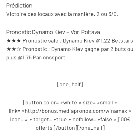
Prédiction
Victoire des locaux avec la manière. 2 ou 3/0.
Pronostic Dynamo Kiev – Vor. Poltava
★★★ Pronostic safe :
Dynamo Kiev @1.22 Betstars
★★☆ Pronostic : Dynamo Kiev gagne par 2 buts ou
plus @1.75 Parionssport
[one_half]
[button color= »white » size= »small »
link= »http://bonus.mediapronos.com/winamax »
icon= » » target= »true » nofollow= »false »]100€
offerts [/button][/one_half]