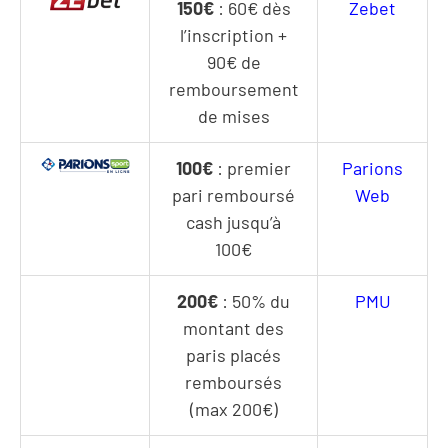
150€
: 60€ dès
Zebet
l’inscription +
90€ de
remboursement
de mises
100€
: premier
Parions
pari remboursé
Web
cash jusqu’à
100€
200€
: 50% du
PMU
montant des
paris placés
remboursés
(max 200€)