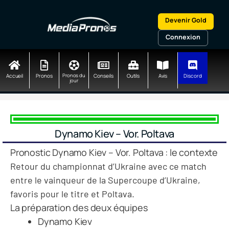
Aller
au
Devenir Gold
contenu
Connexion
Accueil
Pronos
Pronos du
Conseils
Outils
Avis
Discord
jour
Dynamo Kiev – Vor. Poltava
Pronostic
Dynamo Kiev – Vor. Poltava
: le contexte
Retour du championnat d’Ukraine avec ce match
entre le vainqueur de la Supercoupe d’Ukraine,
favoris pour le titre et Poltava.
La préparation des deux équipes
Dynamo Kiev