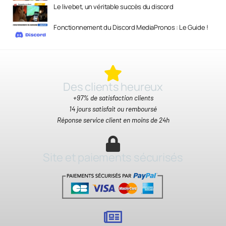
Le livebet, un véritable succès du discord
Fonctionnement du Discord MediaPronos : Le Guide !
Des clients heureux​
+97% de satisfaction clients
14 jours satisfait ou remboursé
Réponse service client en moins de 24h
Site et paiements sécurisés