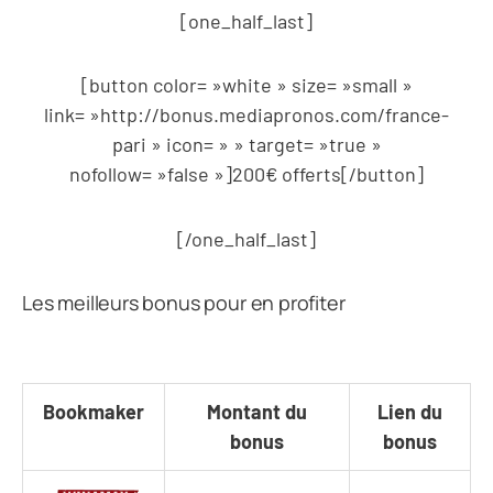
[one_half_last]
[button color= »white » size= »small »
link= »http://bonus.mediapronos.com/france-
pari » icon= » » target= »true »
nofollow= »false »]200€ offerts[/button]
[/one_half_last]
Les meilleurs bonus pour en profiter
Bookmaker
Montant du
Lien du
bonus
bonus