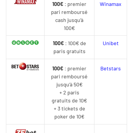
100€
: premier
Winamax
pari remboursé
cash jusqu’à
100€
100€
: 100€ de
Unibet
paris gratuits
100€
: premier
Betstars
pari remboursé
jusqu’à
50€
+ 2 paris
gratuits de 10€
+ 3 tickets de
poker de 10€