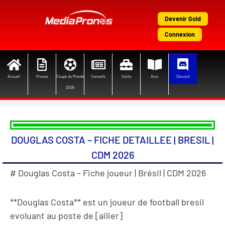
Aller
au
Devenir Gold
contenu
Connexion
Accueil
Pronos
Coupe du Monde
Conseils
Outils
Avis
Discord
2026
DOUGLAS COSTA – FICHE DETAILLEE | BRESIL |
CDM 2026
# Douglas Costa – Fiche joueur | Brésil | CDM 2026
**Douglas Costa** est un joueur de football bresil
evoluant au poste de [ailier]