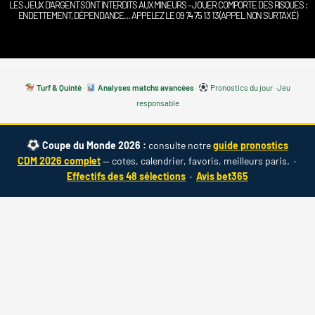
LES JEUX D’ARGENT SONT INTERDITS AUX MINEURS – JOUER COMPORTE DES RISQUES :
ENDETTEMENT, DÉPENDANCE… APPELEZ LE 09 74 75 13 13 (APPEL NON SURTAXÉ)
Turf & Quinté
·
Analyses matchs avancées
·
Pronostics du jour
·
Jeu
responsable
Coupe du Monde 2026 :
consulte notre
guide pronostics
CDM 2026 complet
— cotes, calendrier, favoris, meilleurs paris. ·
Effectifs des 48 sélections
·
Avis bet365