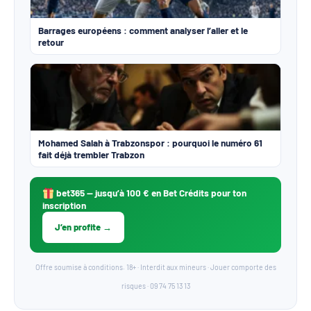
Barrages européens : comment analyser l’aller et le
retour
Mohamed Salah à Trabzonspor : pourquoi le numéro 61
fait déjà trembler Trabzon
bet365
— jusqu’à 100 € en Bet Crédits pour ton
inscription
J’en profite →
Offre soumise à conditions. 18+ · Interdit aux mineurs · Jouer comporte des
risques · 09 74 75 13 13