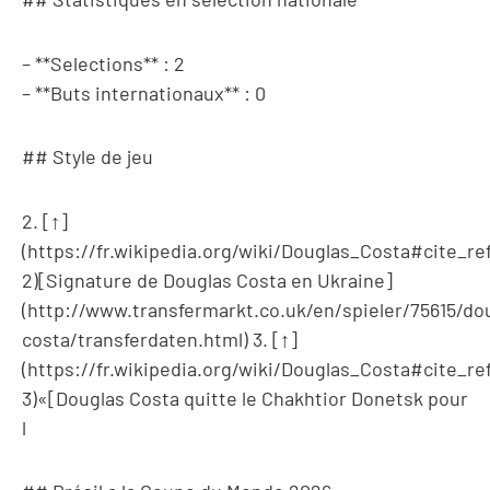
– **Selections** : 2
– **Buts internationaux** : 0
## Style de jeu
2. [↑]
(https://fr.wikipedia.org/wiki/Douglas_Costa#cite_ref
2)[Signature de Douglas Costa en Ukraine]
(http://www.transfermarkt.co.uk/en/spieler/75615/do
costa/transferdaten.html) 3. [↑]
(https://fr.wikipedia.org/wiki/Douglas_Costa#cite_ref
3)«[Douglas Costa quitte le Chakhtior Donetsk pour
l