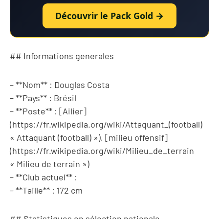
Découvrir le Pack Gold →
## Informations generales
– **Nom** : Douglas Costa
– **Pays** : Brésil
– **Poste** : [Ailier]
(https://fr.wikipedia.org/wiki/Attaquant_(football)
« Attaquant (football) »), [milieu offensif]
(https://fr.wikipedia.org/wiki/Milieu_de_terrain
« Milieu de terrain »)
– **Club actuel** :
– **Taille** : 172 cm
## Statistiques en sélection nationale