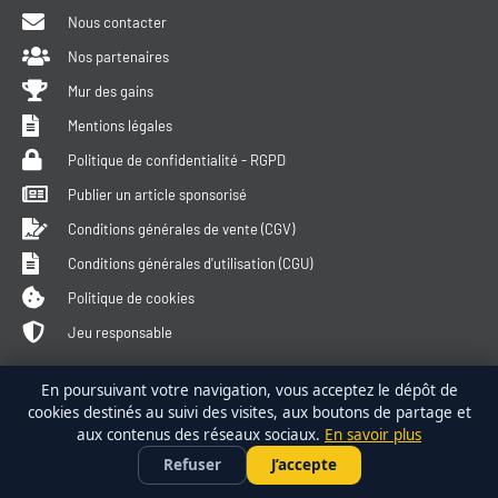
Nous contacter
Nos partenaires
Mur des gains
Mentions légales
Politique de confidentialité - RGPD
Publier un article sponsorisé
Conditions générales de vente (CGV)
Conditions générales d'utilisation (CGU)
Politique de cookies
Jeu responsable
Qui sommes-nous ?
En poursuivant votre navigation, vous acceptez le dépôt de
cookies destinés au suivi des visites, aux boutons de partage et
MediaPronos a été créé en 2010 par Clément, Fab et David, 3
aux contenus des réseaux sociaux.
En savoir plus
parieurs passionnés de sport et de paris sportifs. Nous avons créé
bet365
PARIER SUR LE FOOT •
×
Profiter de l'offre →
Refuser
J’accepte
FREEBET 100 €
un site pour les parieurs par des parieurs. Notre objectif est de
vous partager nos connaissances et notre expérience. Rigueur,