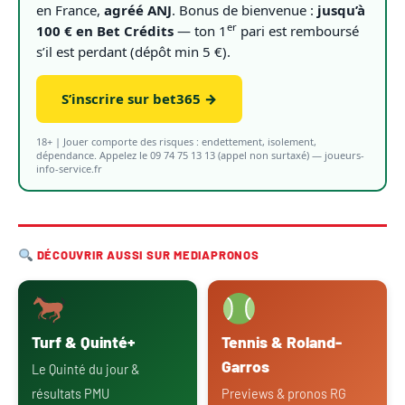
en France,
agréé ANJ
. Bonus de bienvenue :
jusqu’à
er
100 € en Bet Crédits
— ton 1
pari est remboursé
s’il est perdant (dépôt min 5 €).
S’inscrire sur bet365 →
18+ | Jouer comporte des risques : endettement, isolement,
dépendance. Appelez le 09 74 75 13 13 (appel non surtaxé) — joueurs-
info-service.fr
DÉCOUVRIR AUSSI SUR MEDIAPRONOS
Turf & Quinté+
Tennis & Roland-
Garros
Le Quinté du jour &
résultats PMU
Previews & pronos RG