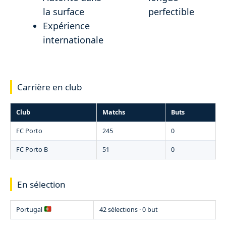
la surface
perfectible
Expérience
internationale
Carrière en club
Club
Matchs
Buts
FC Porto
245
0
FC Porto B
51
0
En sélection
Portugal
42 sélections · 0 but