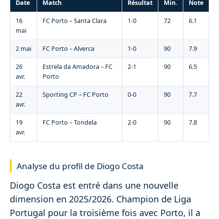
Date
Match
Résultat
Min.
Note
16
FC Porto – Santa Clara
1-0
72
6.1
mai
2 mai
FC Porto – Alverca
1-0
90
7.9
26
Estrela da Amadora – FC
2-1
90
6.5
avr.
Porto
22
Sporting CP – FC Porto
0-0
90
7.7
avr.
19
FC Porto – Tondela
2-0
90
7.8
avr.
Analyse du profil de Diogo Costa
Diogo Costa est entré dans une nouvelle
dimension en 2025/2026. Champion de Liga
Portugal pour la troisième fois avec Porto, il a