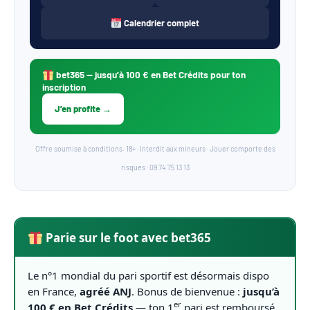
Calendrier complet
bet365
— jusqu’à 100 € en Bet Crédits pour ton
inscription
J’en profite →
Offre soumise à conditions. 18+ · Interdit aux mineurs · Jouer comporte des
risques · 09 74 75 13 13
Parie sur le foot avec bet365
Le n°1 mondial du pari sportif est désormais dispo
en France,
agréé ANJ
. Bonus de bienvenue :
jusqu’à
er
100 € en Bet Crédits
— ton 1
pari est remboursé