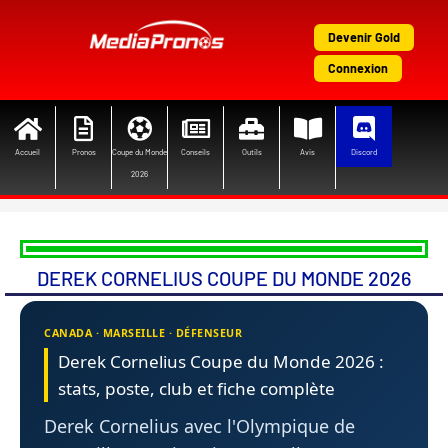
Aller
au
Devenir Gold
contenu
Connexion
Accueil
Pronos
Coupe du Monde
Conseils
Outils
Avis
Discord
2026
DEREK CORNELIUS COUPE DU MONDE 2026
CANADA · MARSEILLE · DÉFENSEUR
Derek Cornelius Coupe du Monde 2026 :
stats, poste, club et fiche complète
Derek Cornelius avec l'Olympique de