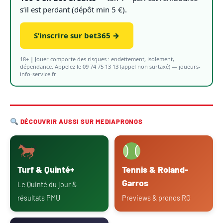
s’il est perdant (dépôt min 5 €).
S’inscrire sur bet365 →
18+ | Jouer comporte des risques : endettement, isolement,
dépendance. Appelez le 09 74 75 13 13 (appel non surtaxé) — joueurs-
info-service.fr
DÉCOUVRIR AUSSI SUR MEDIAPRONOS
Turf & Quinté+
Tennis & Roland-
Garros
Le Quinté du jour &
résultats PMU
Previews & pronos RG