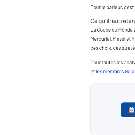
Pour le parieur, c’est
Ce qu’il faut reten
La Coupe du Monde 2
Mercurial, Messi et 
ces choix, des strat
Pour toutes les analy
et les membres Gold