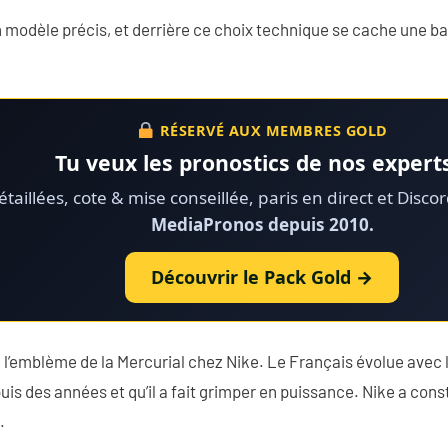
 modèle précis, et derrière ce choix technique se cache une ba
RÉSERVÉ AUX MEMBRES GOLD
Tu veux les pronostics de nos experts
taillées, cote & mise conseillée, paris en direct et Disco
MediaPronos depuis 2010.
Découvrir le Pack Gold →
 l’emblème de la Mercurial chez Nike. Le Français évolue avec l
epuis des années et qu’il a fait grimper en puissance. Nike a cons
.