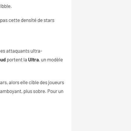
ribble.
t pas cette densité de stars
 les attaquants ultra-
oud
portent la
Ultra
, un modèle
rs, alors elle cible des joueurs
lamboyant, plus sobre. Pour un