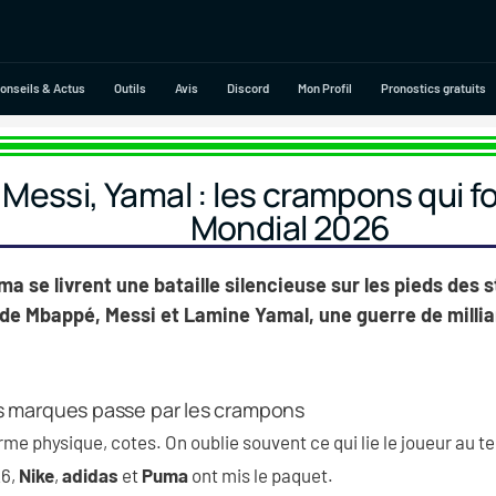
onseils & Actus
Outils
Avis
Discord
Mon Profil
Pronostics gratuits
Messi, Yamal : les crampons qui fo
Mondial 2026
ma se livrent une bataille silencieuse sur les pieds des 
 de Mbappé, Messi et Lamine Yamal, une guerre de millia
is marques passe par les crampons
rme physique, cotes. On oublie souvent ce qui lie le joueur au t
26,
Nike
,
adidas
et
Puma
ont mis le paquet.