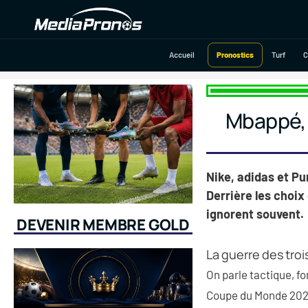
Aller
au
contenu
Accueil
Pronostics
Turf
C
Mbappé, 
Nike, adidas et Pu
Derrière les choix
ignorent souvent.
DEVENIR MEMBRE GOLD
La guerre des tro
On parle tactique, fo
Coupe du Monde 20