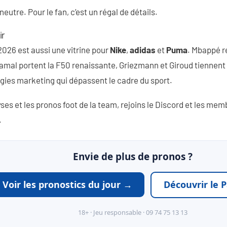
 neutre. Pour le fan, c’est un régal de détails.
ir
026 est aussi une vitrine pour
Nike
,
adidas
et
Puma
. Mbappé re
Yamal portent la F50 renaissante, Griezmann et Giroud tiennen
égies marketing qui dépassent le cadre du sport.
ses et les pronos foot de la team, rejoins le Discord et les me
.
Envie de plus de pronos ?
Voir les pronostics du jour →
Découvrir le 
18+ · Jeu responsable · 09 74 75 13 13