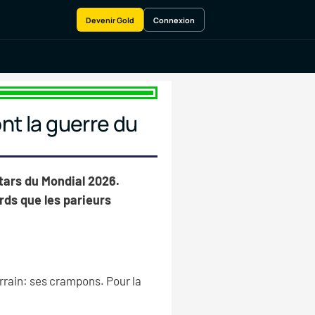
Devenir Gold
Connexion
nt la guerre du
stars du Mondial 2026.
rds que les parieurs
errain: ses crampons. Pour la