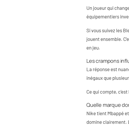
Un joueur qui change
équipementiers inve
Si vous suivez les B
jouent ensemble. C’es
en jeu.
Les crampons infl
La réponse est nuan
inégaux que plusieurs
Ce qui compte, c’est 
Quelle marque do
Nike tient Mbappé et
domine clairement. La