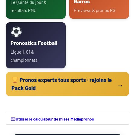
Garros
Le Quinté du jour &
résultats PMU
Previews & pronos RG
Pronostics Football
Ligue 1, C1 &
championnats
Pronos experts tous sports · rejoins le
→
Pack Gold
Utiliser le calculateur de mises Mediapronos