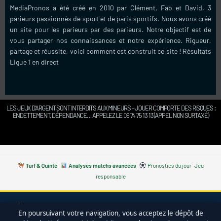
MediaPronos a été créé en 2010 par Clément, Fab et David, 3
parieurs passionnés de sport et de paris sportifs. Nous avons créé
un site pour les parieurs par des parieurs. Notre objectif est de
vous partager nos connaissances et notre expérience. Rigueur,
partage et réussite, voici comment est construit ce site !
Résultats
Ligue 1 en direct
LES JEUX D’ARGENT SONT INTERDITS AUX MINEURS – JOUER COMPORTE DES RISQUES :
ENDETTEMENT, DÉPENDANCE… APPELEZ LE 09 74 75 13 13 (APPEL NON SURTAXÉ)
Turf & Quinté
·
Analyses matchs avancées
·
Pronostics du jour
·
Jeu
responsable
Coupe du Monde 2026 :
consulte notre
— cotes, calendrier,
En poursuivant votre navigation, vous acceptez le dépôt de
favoris, meilleurs paris. ·
·
Avis bet365