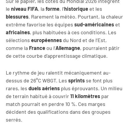
Sur le papier, les cotes du Mondial 2026 intègrent
le
niveau FIFA
, la
forme
, l’
historique
et les
blessures
. Rarement la météo. Pourtant, la chaleur
extrême favorise les équipes
sud-américaines
et
africaines
, plus habituées à ces conditions. Les
sélections
européennes
du Nord et de l’Est,
comme la
France
ou l’
Allemagne
, pourraient pâtir
de cette courbe d’apprentissage climatique.
Le rythme de jeu ralentit mécaniquement au-
dessus de 26°C WBGT. Les
sprints
se font plus
rares, les
duels aériens
plus éprouvants. Un milieu
de terrain habitué à couvrir
11 kilomètres
par
match pourrait en perdre 10 %. Ces marges
décident des qualifications dans des groupes
serrés.