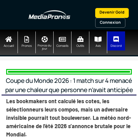
Aller
au
Devenir Gold
contenu
Connexion
Accueil
Pronos
Pronos du
Conseils
Outils
Avis
Discord
jour
Coupe du Monde 2026 : 1 match sur 4 menacé
par une chaleur que personne n’avait anticipée
Les bookmakers ont calculé les cotes, les
sélectionneurs leurs compos, mais un adversaire
invisible pourrait tout bouleverser. La météo nord-
américaine de l’été 2026 s’annonce brutale pour le
Mondial.