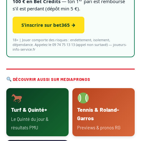
100 € en Bet Crédits
— ton 1
pari est remboursé
s’il est perdant (dépôt min 5 €).
S’inscrire sur bet365 →
18+ | Jouer comporte des risques : endettement, isolement,
dépendance. Appelez le 09 74 75 13 13 (appel non surtaxé) — joueurs-
info-service.fr
DÉCOUVRIR AUSSI SUR MEDIAPRONOS
Turf & Quinté+
Tennis & Roland-
Garros
Le Quinté du jour &
résultats PMU
Previews & pronos RG