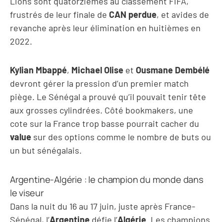
Lions sont quatorzièmes au classement FIFA,
frustrés de leur finale de
CAN perdue
, et avides de
revanche après leur élimination en huitièmes en
2022.
Kylian Mbappé
,
Michael Olise
et
Ousmane Dembélé
devront gérer la pression d’un premier match
piège. Le Sénégal a prouvé qu’il pouvait tenir tête
aux grosses cylindrées. Côté bookmakers, une
cote sur la France trop basse pourrait cacher du
value
sur des options comme le nombre de buts ou
un but sénégalais.
Argentine-Algérie : le champion du monde dans
le viseur
Dans la nuit du 16 au 17 juin, juste après France-
Sénégal, l’
Argentine
défie l’
Algérie
. Les champions