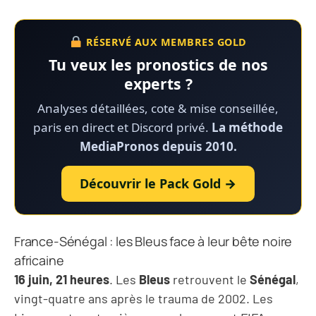
RÉSERVÉ AUX MEMBRES GOLD
Tu veux les pronostics de nos
experts ?
Analyses détaillées, cote & mise conseillée,
paris en direct et Discord privé.
La méthode
MediaPronos depuis 2010.
Découvrir le Pack Gold →
France-Sénégal : les Bleus face à leur bête noire
africaine
16 juin, 21 heures
. Les
Bleus
retrouvent le
Sénégal
,
vingt-quatre ans après le trauma de 2002. Les