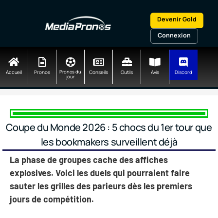
Aller
au
Devenir Gold
contenu
Connexion
Accueil
Pronos
Pronos du
Conseils
Outils
Avis
Discord
jour
Coupe du Monde 2026 : 5 chocs du 1er tour que
les bookmakers surveillent déjà
La phase de groupes cache des affiches
explosives. Voici les duels qui pourraient faire
sauter les grilles des parieurs dès les premiers
jours de compétition.