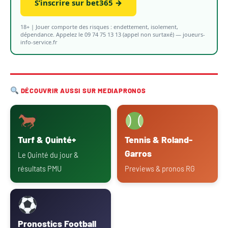
S’inscrire sur bet365 →
18+ | Jouer comporte des risques : endettement, isolement,
dépendance. Appelez le 09 74 75 13 13 (appel non surtaxé) — joueurs-
info-service.fr
DÉCOUVRIR AUSSI SUR MEDIAPRONOS
Turf & Quinté+
Tennis & Roland-
Garros
Le Quinté du jour &
résultats PMU
Previews & pronos RG
Pronostics Football