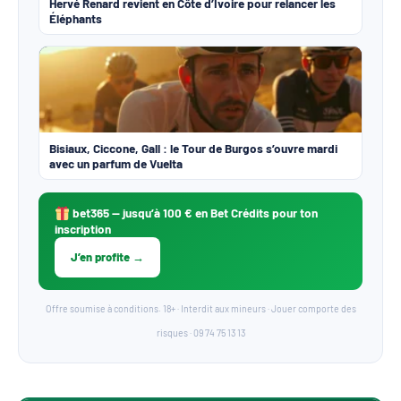
Hervé Renard revient en Côte d’Ivoire pour relancer les
Éléphants
Bisiaux, Ciccone, Gall : le Tour de Burgos s’ouvre mardi
avec un parfum de Vuelta
bet365
— jusqu’à 100 € en Bet Crédits pour ton
inscription
J’en profite →
Offre soumise à conditions. 18+ · Interdit aux mineurs · Jouer comporte des
risques · 09 74 75 13 13