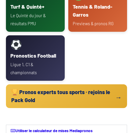
Turf & Quinté+
Tennis & Roland-
Garros
Le Quinté du jour &
résultats PMU
Previews & pronos RG
Pronostics Football
Ligue 1, C1 &
championnats
Pronos experts tous sports · rejoins le
→
Pack Gold
Utiliser le calculateur de mises Mediapronos