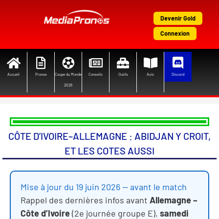
Aller
au
Devenir Gold
contenu
Connexion
Accueil
Pronos
Coupe du Monde
Conseils
Outils
Avis
Discord
2026
CÔTE D’IVOIRE–ALLEMAGNE : ABIDJAN Y CROIT,
ET LES COTES AUSSI
Mise à jour du 19 juin 2026 — avant le match
Rappel des dernières infos avant
Allemagne –
Côte d’Ivoire
(2e journée groupe E),
samedi