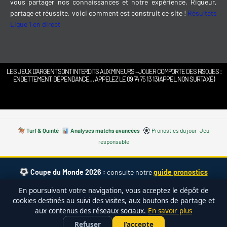
vous partager nos connaissances et notre expérience. Rigueur,
partage et réussite, voici comment est construit ce site !
Résultats
Ligue 1 en direct
LES JEUX D’ARGENT SONT INTERDITS AUX MINEURS – JOUER COMPORTE DES RISQUES :
ENDETTEMENT, DÉPENDANCE… APPELEZ LE 09 74 75 13 13 (APPEL NON SURTAXÉ)
Turf & Quinté
·
Analyses matchs avancées
·
Pronostics du jour
·
Jeu
responsable
Coupe du Monde 2026 :
consulte notre
guide pronostics
CDM 2026 complet
— cotes, calendrier, favoris, meilleurs paris. ·
En poursuivant votre navigation, vous acceptez le dépôt de
Effectifs des 48 sélections
·
Avis bet365
cookies destinés au suivi des visites, aux boutons de partage et
aux contenus des réseaux sociaux.
En savoir plus
bet365
PARIER SUR LE FOOT •
×
Profiter de l'offre →
Refuser
J’accepte
FREEBET 100 €