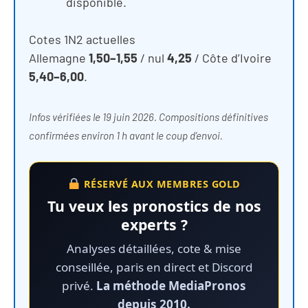
disponible.
Cotes 1N2 actuelles
Allemagne
1,50–1,55
/ nul
4,25
/ Côte d’Ivoire
5,40–6,00
.
Infos vérifiées le 19 juin 2026. Compositions définitives
confirmées environ 1 h avant le coup d’envoi.
RÉSERVÉ AUX MEMBRES GOLD
Tu veux les pronostics de nos
experts ?
Analyses détaillées, cote & mise
conseillée, paris en direct et Discord
privé.
La méthode MediaPronos
depuis 2010.