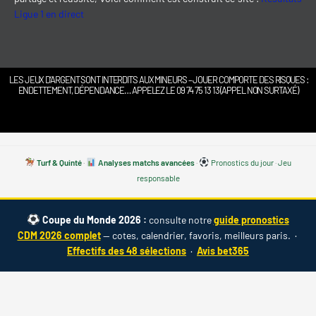
Ligue 1 en direct
LES JEUX D’ARGENT SONT INTERDITS AUX MINEURS – JOUER COMPORTE DES RISQUES :
ENDETTEMENT, DÉPENDANCE… APPELEZ LE 09 74 75 13 13 (APPEL NON SURTAXÉ)
Turf & Quinté
·
Analyses matchs avancées
·
Pronostics du jour
·
Jeu
responsable
Coupe du Monde 2026 :
consulte notre
guide pronostics
CDM 2026 complet
— cotes, calendrier, favoris, meilleurs paris. ·
Effectifs des 48 sélections
·
Avis bet365