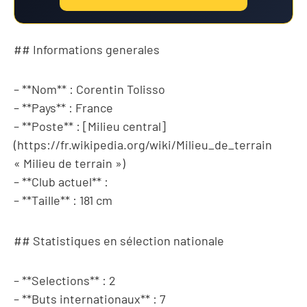
## Informations generales
– **Nom** : Corentin Tolisso
– **Pays** : France
– **Poste** : [Milieu central]
(https://fr.wikipedia.org/wiki/Milieu_de_terrain
« Milieu de terrain »)
– **Club actuel** :
– **Taille** : 181 cm
## Statistiques en sélection nationale
– **Selections** : 2
– **Buts internationaux** : 7