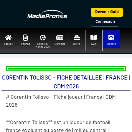
Aller
au
Devenir Gold
contenu
Connexion
Accueil
Pronos
Coupe du
Conseils
Outils
Avis
Discord
Monde 2026
CORENTIN TOLISSO – FICHE DETAILLEE | FRANCE |
CDM 2026
# Corentin Tolisso – Fiche joueur | France | CDM
2026
**Corentin Tolisso** est un joueur de football
france evoluant au poste de [milieu central]