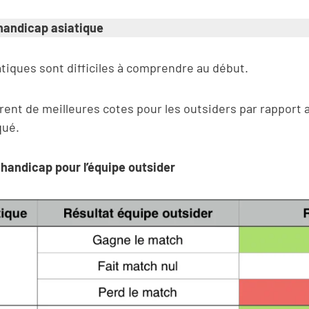
handicap asiatique
tiques sont difficiles à comprendre au début.
frent de meilleures cotes pour les outsiders par rapport
qué.
handicap pour l’équipe outsider