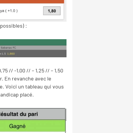
possibles) :
 // -1.00 // – 1,25 // – 1,50
r. En revanche avec le
e. Voici un tableau qui vous
handicap placé.