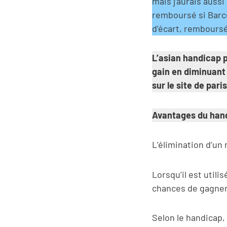
mais j’aurais aussi
remboursé si Barce
d’écart, remboursé
L’asian handicap
gain en diminuant
sur le site de paris
Avantages du hand
L’élimination d’un
Lorsqu’il est utili
chances de gagner
Selon le handicap,