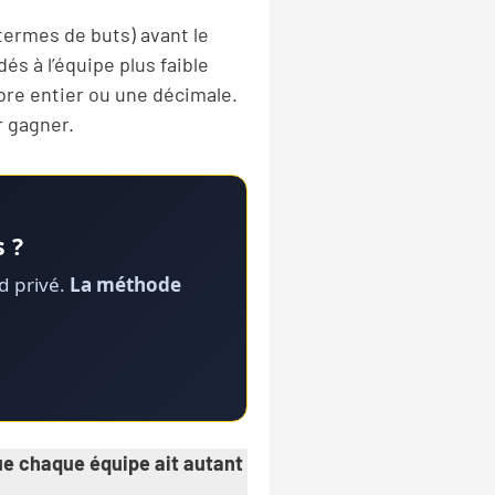
termes de buts) avant le
s à l’équipe plus faible
mbre entier ou une décimale.
r gagner.
 ?
rd privé.
La méthode
que chaque équipe ait autant