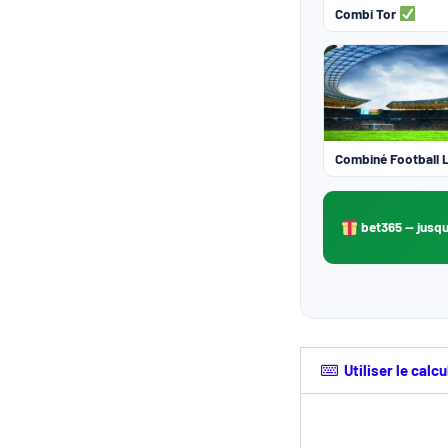
Combi Tor
Combiné Football
bet365
— jusqu
Utiliser le cal