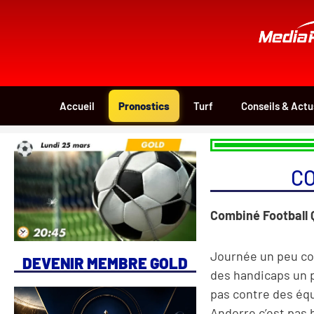
Aller
au
contenu
Accueil
Pronostics
Turf
Conseils & Actu
CO
Combiné Football Q
Journée un peu comp
DEVENIR MEMBRE GOLD
des handicaps un p
pas contre des équ
Andorre c’est pas h