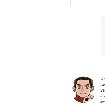
F
Fan
d’E
d’u
sur