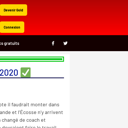
Devenir Gold
Connexion
F
T
cs gratuits
a
w
c
i
e
t
b
t
o
e
o
r
 2020
k
-
f
ote il faudrait monter dans
ande et l’Écosse n’y arrivent
 a changé de coach et
devraient faire le travail