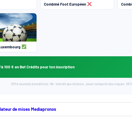
Combiné Foot Européen
Combi
 Luxembourg
’à 100 € en Bet Crédits pour ton inscription
Offre soumise à conditions. 18+ · Interdit aux mineurs · Jouer comporte des risques · 09 74
culateur de mises Mediapronos