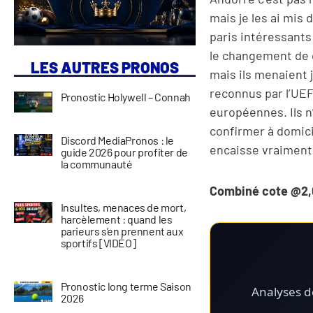
mais je les ai mis
paris intéressants
le changement de c
LES AUTRES PRONOS
mais ils menaient j
reconnus par l’UEF
Pronostic Holywell – Connah
européennes. Ils n
confirmer à domicil
Discord MediaPronos : le
encaisse vraiment
guide 2026 pour profiter de
la communauté
Combiné cote @2,0
Insultes, menaces de mort,
harcèlement : quand les
parieurs s’en prennent aux
sportifs [VIDÉO]
Pronostic long terme Saison
Analyses dé
2026