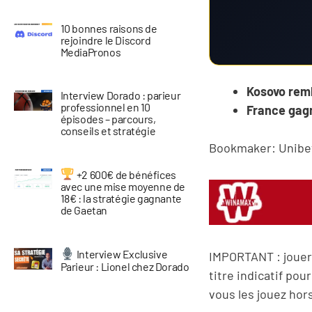
10 bonnes raisons de
rejoindre le Discord
MediaPronos
Kosovo remb
Interview Dorado : parieur
professionnel en 10
France gagn
épisodes – parcours,
conseils et stratégie
Bookmaker: Unibet 
+2 600€ de bénéfices
avec une mise moyenne de
18€ : la stratégie gagnante
de Gaetan
Interview Exclusive
IMPORTANT : jouer
Parieur : Lionel chez Dorado
titre indicatif pou
vous les jouez ho