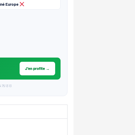
né Europe
J’en profite →
 75 13 13