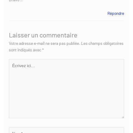
Répondre
Laisser un commentaire
Votre adresse e-mail ne sera pas publiée.
Les champs obligatoires
sont indiqués avec
*
Écrivez
ici…
Nom*