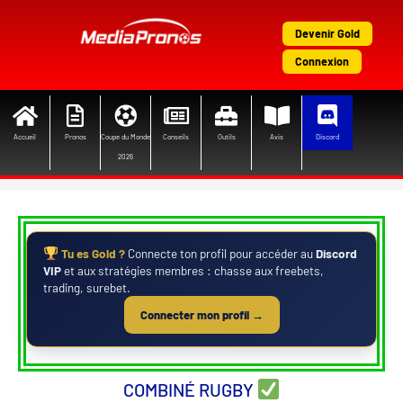
Aller
au
Devenir Gold
contenu
Connexion
Accueil
Pronos
Coupe du Monde
Conseils
Outils
Avis
Discord
2026
Tu es Gold ?
Connecte ton profil pour accéder au
Discord
VIP
et aux stratégies membres : chasse aux freebets,
trading, surebet.
Connecter mon profil →
COMBINÉ RUGBY