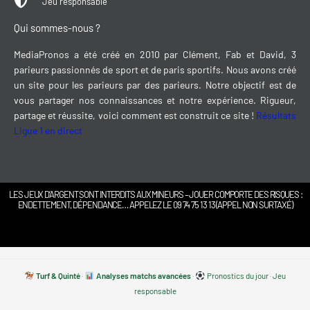
Jeu responsable
Qui sommes-nous ?
MediaPronos a été créé en 2010 par Clément, Fab et David, 3
parieurs passionnés de sport et de paris sportifs. Nous avons créé
un site pour les parieurs par des parieurs. Notre objectif est de
vous partager nos connaissances et notre expérience. Rigueur,
partage et réussite, voici comment est construit ce site !
Résultats
Ligue 1 en direct
LES JEUX D’ARGENT SONT INTERDITS AUX MINEURS – JOUER COMPORTE DES RISQUES :
ENDETTEMENT, DÉPENDANCE… APPELEZ LE 09 74 75 13 13 (APPEL NON SURTAXÉ)
Turf & Quinté
·
Analyses matchs avancées
·
Pronostics du jour
·
Jeu
responsable