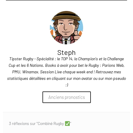
Steph
Tipster Rugby - Spécialité : le TOP 14, la Champion's et la Challenge
Cup et les 6 Nations. Books à avoir pour bet le Rugby : Parions Web,
PMU, Winamax. Session Live chaque week end ! Retrouvez mes
statistiques détaillées en cliquant sur mon avatar ou sur mon pseudo
:)
Anciens pronostics
3 réflexions sur “Combiné Rugby
”