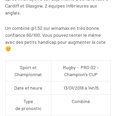
Cardiff et Glasgow, 2 équipes inférieures aux
anglais.
Un combiné @1.52 sur winamax en très bonne
confiance 60/100. Vous pouvez tenter le même
avec des petits handicap pour augmenter la cote
Sport et
Rugby – PRO D2 –
Championnat
Champion’s CUP
Date et heure
13/01/2018 à 14h15
Type
Combiné
de pronostic