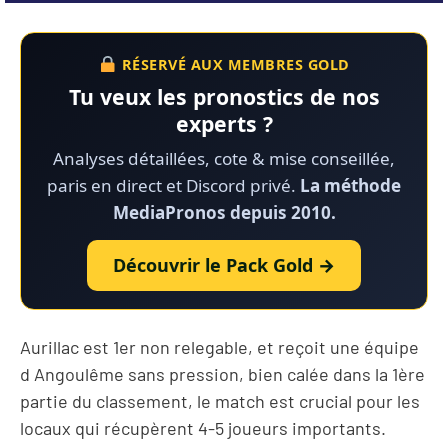
RÉSERVÉ AUX MEMBRES GOLD
Tu veux les pronostics de nos
experts ?
Analyses détaillées, cote & mise conseillée,
paris en direct et Discord privé.
La méthode
MediaPronos depuis 2010.
Découvrir le Pack Gold →
Aurillac est 1er non relegable, et reçoit une équipe
d Angoulême sans pression, bien calée dans la 1ère
partie du classement, le match est crucial pour les
locaux qui récupèrent 4-5 joueurs importants.