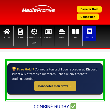
Aller
au
Devenir Gold
contenu
Connexion
Accueil
Pronos
Coupe du Monde
Conseils
Outils
Avis
Discord
2026
Tu es Gold ?
Connecte ton profil pour accéder au
Discord
VIP
et aux stratégies membres : chasse aux freebets,
trading, surebet.
Connecter mon profil →
COMBINÉ RUGBY