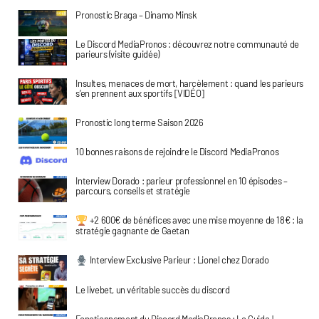
Pronostic Braga – Dinamo Minsk
Le Discord MediaPronos : découvrez notre communauté de
parieurs (visite guidée)
Insultes, menaces de mort, harcèlement : quand les parieurs
s’en prennent aux sportifs [VIDÉO]
Pronostic long terme Saison 2026
10 bonnes raisons de rejoindre le Discord MediaPronos
Interview Dorado : parieur professionnel en 10 épisodes –
parcours, conseils et stratégie
+2 600€ de bénéfices avec une mise moyenne de 18€ : la
stratégie gagnante de Gaetan
Interview Exclusive Parieur : Lionel chez Dorado
Le livebet, un véritable succès du discord
Fonctionnement du Discord MediaPronos : Le Guide !