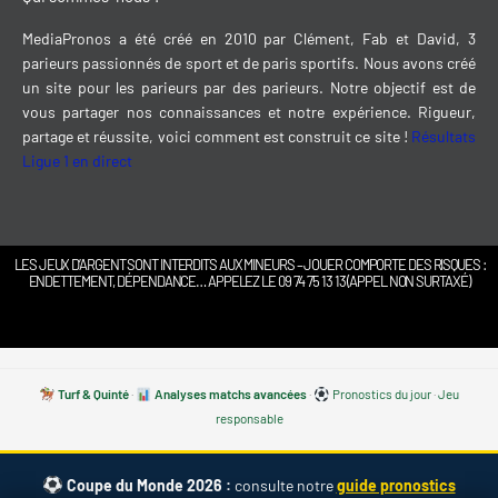
MediaPronos a été créé en 2010 par Clément, Fab et David, 3
parieurs passionnés de sport et de paris sportifs. Nous avons créé
un site pour les parieurs par des parieurs. Notre objectif est de
vous partager nos connaissances et notre expérience. Rigueur,
partage et réussite, voici comment est construit ce site !
Résultats
Ligue 1 en direct
LES JEUX D’ARGENT SONT INTERDITS AUX MINEURS – JOUER COMPORTE DES RISQUES :
ENDETTEMENT, DÉPENDANCE… APPELEZ LE 09 74 75 13 13 (APPEL NON SURTAXÉ)
Turf & Quinté
·
Analyses matchs avancées
·
Pronostics du jour
·
Jeu
responsable
Coupe du Monde 2026 :
consulte notre
guide pronostics