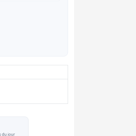
 du jour