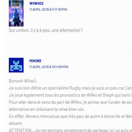
WIIWII02
11 AVRIL 2019 À 11 H 19 MIN
Sur unibet, il y’a à pas, une alternative ?
MIHO83
11 AVRIL 2019 À 19 H 58 MIN
Bonsoir Wiiwii,
Je suis loin d’être un spécialiste Rugby mais je suis un peu car j’a
Je joue également tous les pronostics de Wilko et Steph qui sont d
Pour aller dans le sens du pari de Wilko, je pense que l’under de 
alternative en réduisant la mise bien sûr.
En effet, Nevers n’encaisse que très peu de point à domicile et Bézi
absent.
ATTENTION : Je me permets simplement de partager ici un avis et