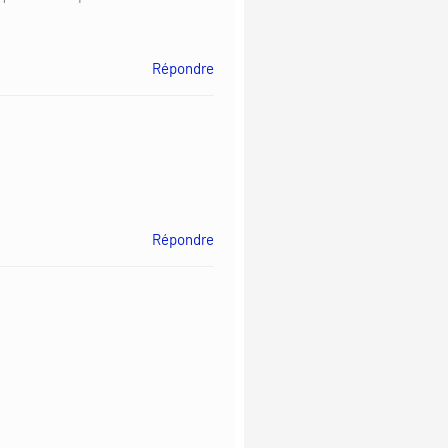
Répondre
Répondre