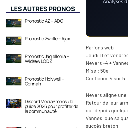
Analyses dé
LES AUTRES PRONOS
Pronostic AZ – ADO
Pronostic Zwolle – Ajax
Parions web
Jeudi 11 et vendred
Pronostic Jagiellonia –
Widzew LODZ
Nevers -4 + Vannes
Mise : 50e
Confiance 4 sur 5
Pronostic Holywell –
Connah
Nevers aligne une 
Discord MediaPronos : le
Retour de leur ar
guide 2026 pour profiter de
dur depuis quelques
la communauté
Vannes joue sa qua
succès breton