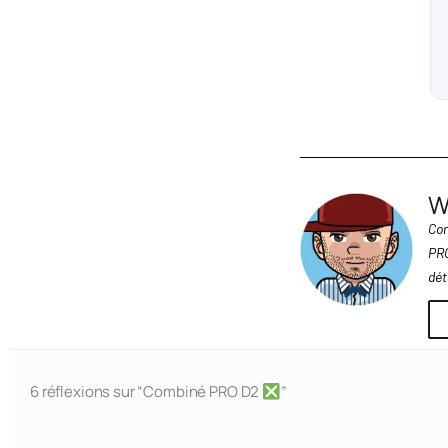
W
Cor
PRO
dét
6 réflexions sur “Combiné PRO D2
”