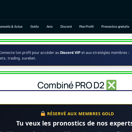
onseils & Actus
Outils
Avis
Discord
Mon Profil
Pronostics gratuits
onnecte ton profil pour accéder au
Discord VIP
et aux stratégies membres :
ets, trading, surebet.
Combiné PRO D2
RÉSERVÉ AUX MEMBRES GOLD
Tu veux les pronostics de nos experts