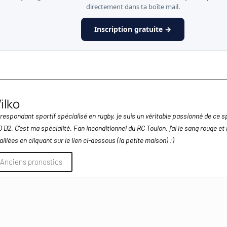
directement dans ta boîte mail.
Inscription gratuite →
ilko
respondant sportif spécialisé en rugby, je suis un véritable passionné de ce spo
 D2. C'est ma spécialité. Fan inconditionnel du RC Toulon, j'ai le sang rouge e
aillées en cliquant sur le lien ci-dessous (la petite maison) :)
Anciens pronostics