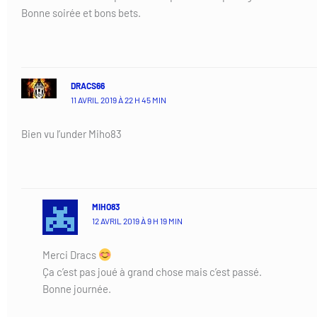
Bonne soirée et bons bets.
DRACS66
11 AVRIL 2019 À 22 H 45 MIN
Bien vu l’under Miho83
MIHO83
12 AVRIL 2019 À 9 H 19 MIN
Merci Dracs
Ça c’est pas joué à grand chose mais c’est passé.
Bonne journée.