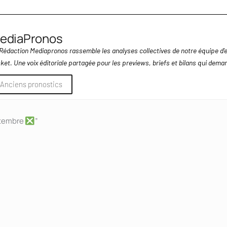
ediaPronos
Rédaction Mediapronos rassemble les analyses collectives de notre équipe d'exp
ket. Une voix éditoriale partagée pour les previews, briefs et bilans qui dema
Anciens pronostics
ptembre
”