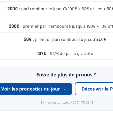
200€
: pari remboursé jusqu’à 100€ + 50€ grilles + 50
200€
: premier pari remboursé jusqu’à 190€ + 10€ of
50€
: premier pari remboursé jusqu’à 50€
107€
: 107€ de paris gratuits
Envie de plus de pronos ?
Voir les pronostics du jour →
Découvrir le 
18+ · Jeu responsable · 09 74 75 13 13