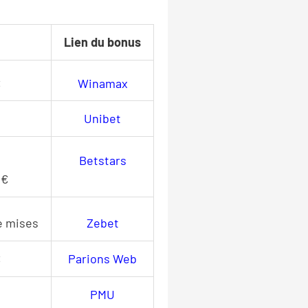
Lien du bonus
€
Winamax
Unibet
Betstars
0€
e mises
Zebet
€
Parions Web
PMU