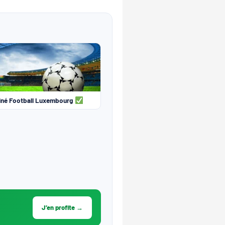
né Football Luxembourg
J’en profite →