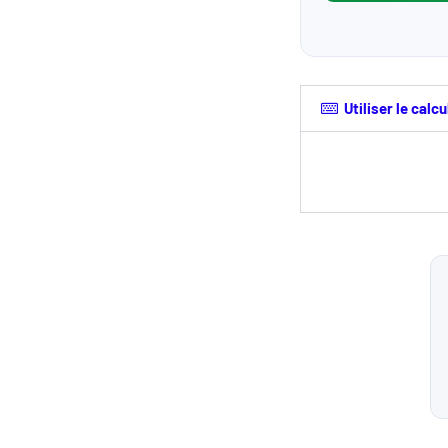
Utiliser le cal