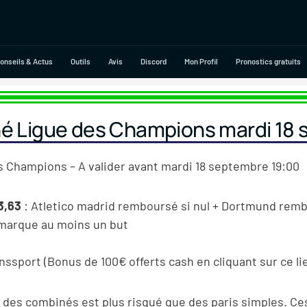
onseils & Actus
Outils
Avis
Discord
Mon Profil
Pronostics gratuits
é Ligue des Champions mardi 18
 Champions – A valider avant mardi 18 septembre 19:00
3,63
: Atletico madrid remboursé si nul + Dortmund remb
marque au moins un but
ssport (Bonus de 100€ offerts cash en cliquant sur ce li
 des combinés est plus risqué que des paris simples. C