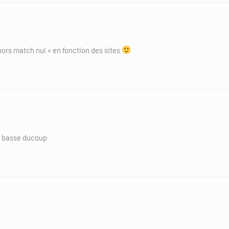
 hors match nul » en fonction des sites
us basse ducoup