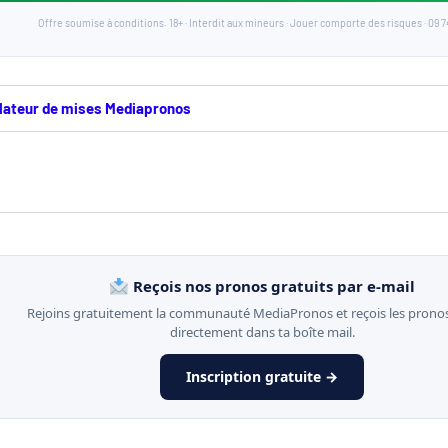
Offre soumise à conditions. 18+ · Interdit aux mineurs · Jouer comporte des risques · 09 74
culateur de mises Mediapronos
Reçois nos pronos gratuits par e-mail
Rejoins gratuitement la communauté MediaPronos et reçois les pronos
directement dans ta boîte mail.
Inscription gratuite →