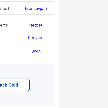
€ turf
France-pari
ferts
Netbet
Genybet
Bwin
Pack Gold →