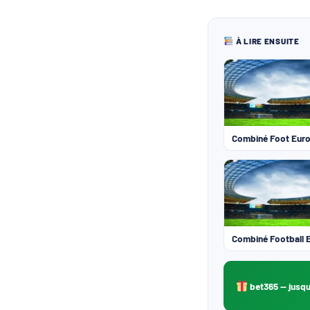
À LIRE ENSUITE
Combiné Foot Eur
Combiné Football E
bet365
— jusqu