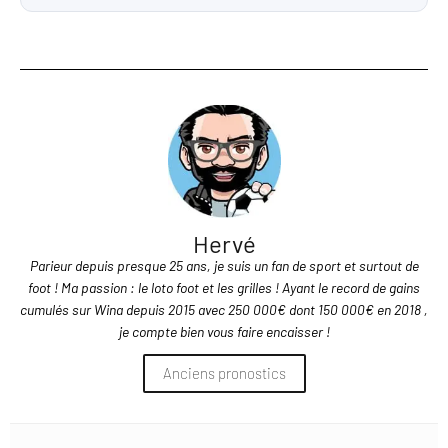
Hervé
Parieur depuis presque 25 ans, je suis un fan de sport et surtout de
foot ! Ma passion : le loto foot et les grilles ! Ayant le record de gains
cumulés sur Wina depuis 2015 avec 250 000€ dont 150 000€ en 2018 ,
je compte bien vous faire encaisser !
Anciens pronostics