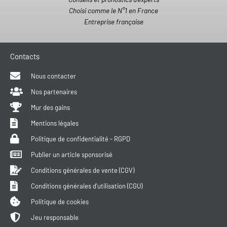
Choisi comme le N°1 en France
Entreprise française
Contacts
Nous contacter
Nos partenaires
Mur des gains
Mentions légales
Politique de confidentialité - RGPD
Publier un article sponsorisé
Conditions générales de vente (CGV)
Conditions générales d'utilisation (CGU)
Politique de cookies
Jeu responsable