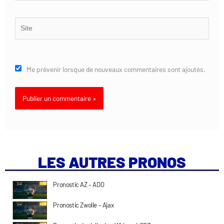
Site
Me prévenir lorsque de nouveaux commentaires sont ajoutés.
LES AUTRES PRONOS
Pronostic AZ – ADO
Pronostic Zwolle – Ajax